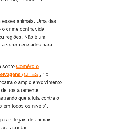
m esses animais. Uma das
 o crime contra vida
 ou regiões. Não é um
s a serem enviados para
o sobre
Comércio
Selvagens
(CITES)
, “’o
ostra o amplo envolvimento
delitos altamente
strando que a luta contra o
s em todos os níveis”.
is e ilegais de animais
para abordar