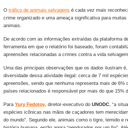
O
tráfico de animais selvagens
é cada vez mais reconhec
crime organizado e uma ameaça significativa para muitas 
animais.
De acordo com as informações extraídas da plataforma 
ferramenta em que o relatório foi baseado, foram contabil
apreensões relacionadas a crimes contra a vida selvagem
Uma das principais observações que os dados ilustram é,
diversidade dessa atividade ilegal: cerca de 7 mil espécie
apreensões, sendo que nenhuma representa mais de 6% d
países relacionados é responsável por mais do que 15% 
Para
Yury Fedotov
, diretor-executivo do
UNODC
, “a sit
espécies icônicas nas mãos de caçadores tem merecidam
do mundo”. Segundo ele, animais como o tigre, temido e 
história humana, estão agora “pendurados por um fio”. Alé