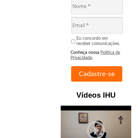
Eu concordo em
receber comunicações.
Conheça nossa
Política de
Privacidade
.
Vídeos IHU
play_circle_outline