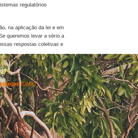
istemas regulatórios
o, na aplicação da lei e em
Se queremos levar a sério a
ossas respostas coletivas e
ação do
Consórcio
vagem
(ICCWC), do
fândegas
(OMA)
.