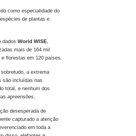
ido como especialidade do
espécies de plantas e
de dados
World WISE
,
izadas mais de 164 mil
 e florestas em 120 países.
 sobretudo, a extrema
s são incluídas nas
o total, e nenhum dos
das apreensões.
uação desesperada de
ente capturado a atenção
reverenciado em toda a
m disso, elefantes e