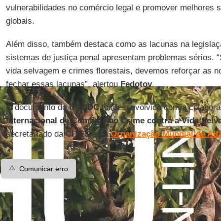
vulnerabilidades no comércio legal e promover melhores s
globais.
Além disso, também destaca como as lacunas na legislaçã
sistemas de justiça penal apresentam problemas sérios. “
vida selvagem e crimes florestais, devemos reforçar as n
fechar essas lacunas”, alertou
Fedotov
.
O documento do
UNODC
foi desenvolvido com a colabor
Internacional de Combate ao Crime contra a Vida Sel
secretariado da
CITES
e da
Organização Mundial de Al
⚠️
Comunicar erro