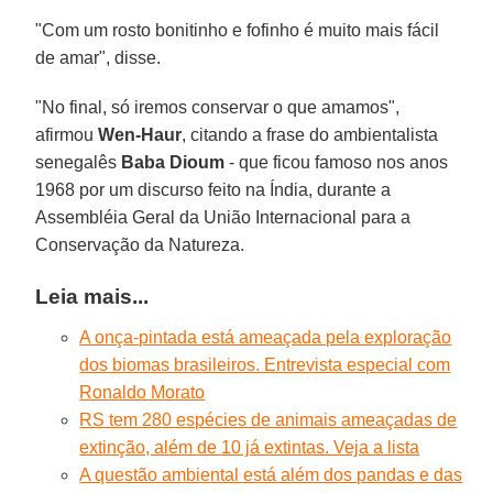
"Com um rosto bonitinho e fofinho é muito mais fácil
de amar", disse.
"No final, só iremos conservar o que amamos",
afirmou
Wen-Haur
, citando a frase do ambientalista
senegalês
Baba Dioum
- que ficou famoso nos anos
1968 por um discurso feito na Índia, durante a
Assembléia Geral da União Internacional para a
Conservação da Natureza.
Leia mais...
A onça-pintada está ameaçada pela exploração
dos biomas brasileiros. Entrevista especial com
Ronaldo Morato
RS tem 280 espécies de animais ameaçadas de
extinção, além de 10 já extintas. Veja a lista
A questão ambiental está além dos pandas e das