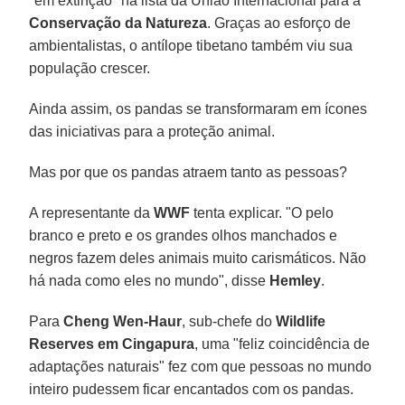
"em extinção" na lista da União Internacional para a
Conservação da Natureza
. Graças ao esforço de
ambientalistas, o antílope tibetano também viu sua
população crescer.
Ainda assim, os pandas se transformaram em ícones
das iniciativas para a proteção animal.
Mas por que os pandas atraem tanto as pessoas?
A representante da
WWF
tenta explicar. "O pelo
branco e preto e os grandes olhos manchados e
negros fazem deles animais muito carismáticos. Não
há nada como eles no mundo", disse
Hemley
.
Para
Cheng Wen-Haur
, sub-chefe do
Wildlife
Reserves em Cingapura
, uma "feliz coincidência de
adaptações naturais" fez com que pessoas no mundo
inteiro pudessem ficar encantados com os pandas.