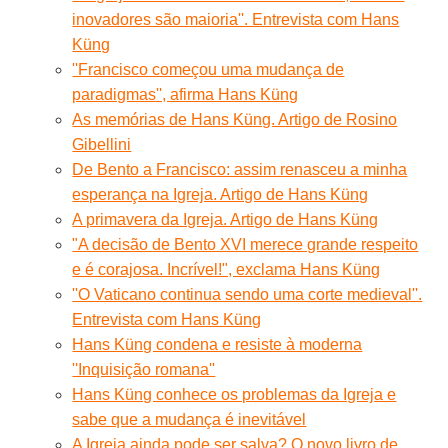
inovadores são maioria''. Entrevista com Hans
Küng
''Francisco começou uma mudança de
paradigmas'', afirma Hans Küng
As memórias de Hans Küng. Artigo de Rosino
Gibellini
De Bento a Francisco: assim renasceu a minha
esperança na Igreja. Artigo de Hans Küng
A primavera da Igreja. Artigo de Hans Küng
"A decisão de Bento XVI merece grande respeito
e é corajosa. Incrível!", exclama Hans Küng
''O Vaticano continua sendo uma corte medieval''.
Entrevista com Hans Küng
Hans Küng condena e resiste à moderna
''Inquisição romana''
Hans Küng conhece os problemas da Igreja e
sabe que a mudança é inevitável
A Igreja ainda pode ser salva? O novo livro de