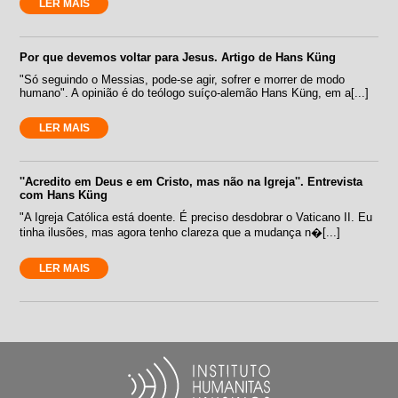
LER MAIS
Por que devemos voltar para Jesus. Artigo de Hans Küng
"Só seguindo o Messias, pode-se agir, sofrer e morrer de modo
humano". A opinião é do teólogo suíço-alemão Hans Küng, em a[...]
LER MAIS
''Acredito em Deus e em Cristo, mas não na Igreja''. Entrevista
com Hans Küng
"A Igreja Católica está doente. É preciso desdobrar o Vaticano II. Eu
tinha ilusões, mas agora tenho clareza que a mudança n�[...]
LER MAIS