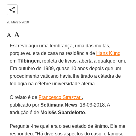
share
20 Março 2018
Escrevo aqui uma lembrança, uma das muitas,
porque eu era de casa na residência de
Hans Küng
em
Tübingen
, repleta de livros, aberta a qualquer um.
Era outubro de 1989, quase 10 anos depois que um
procedimento vaticano havia lhe tirado a cátedra de
teologia na célebre universidade alemã.
O relato é de
Francesco Strazzari
,
publicado por
Settimana News
, 18-03-2018. A
tradução é de
Moisés Sbardelotto
.
Perguntei-lhe qual era o seu estado de ânimo. Ele me
respondeu: “Há diversos aspectos do caso, o famoso