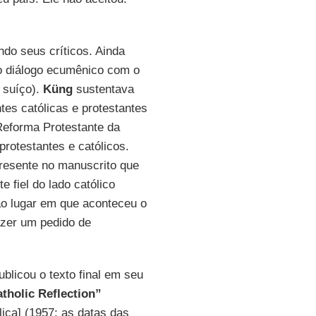
do seus críticos. Ainda
o diálogo ecumênico com o
suíço).
Küng
sustentava
tes católicas e protestantes
 Reforma Protestante da
 protestantes e católicos.
resente no manuscrito que
 fiel do lado católico
ao lugar em que aconteceu o
azer um pedido de
blicou o texto final em seu
atholic Reflection”
lica] (1957; as datas das