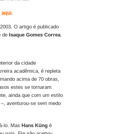
o
aqui
.
2003. O artigo é publicado
é de
Isaque Gomes Correa
.
terior da cidade
rreira acadêmica, é repleta
somando acima de 70 obras,
casos estes se tornaram
te, ainda que com um estilo
em –, aventurou-se sem medo
tá-lo. Mas
Hans Küng
é
u país. Ele não aceitou.