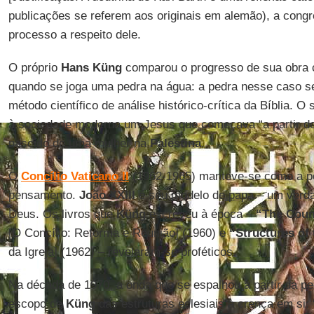
publicações se referem aos originais em alemão), a congr
processo a respeito dele.
O próprio
Hans Küng
comparou o progresso de sua obra
quando se joga uma pedra na água: a pedra nesse caso se
método científico de análise histórico-crítica da Bíblia. 
à sociedade moderna um Jesus que começava “a partir d
nascido de uma mulher na
Palestina
.
O
Concílio Vaticano II
(1962-1965) manteve-se como a pe
pensamento.
João XXIII
é seu modelo de papa – um verda
Deus. Os livros que
Küng
escreveu à época –
“The Counc
[O Concílio: Reforma e Reunião] (1960) e
“Structures of
da Igreja] (1962) – revelaram-se proféticos.
Na década de 1970, a onda que se espalhou a partir da pe
escopo de
Küng
das estruturas eclesiais à crença em si: