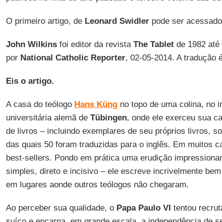
O primeiro artigo, de
Leonard Swidler
pode ser acessad
John Wilkins
foi editor da revista
The Tablet
de 1982 até 
por
National Catholic Reporter
, 02-05-2014. A tradução 
Eis o artigo.
A casa do teólogo
Hans Küng
no topo de uma colina, no in
universitária alemã de
Tübingen
, onde ele exerceu sua ca
de livros – incluindo exemplares de seu próprios livros, 
das quais 50 foram traduzidas para o inglês. Em muitos 
best-sellers. Pondo em prática uma erudição impressionan
simples, direto e incisivo – ele escreve incrivelmente b
em lugares aonde outros teólogos não chegaram.
Ao perceber sua qualidade, o
Papa Paulo VI
tentou recru
suíço e encarna, em grande escala, a independência de se