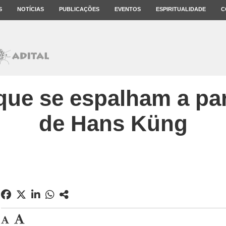
S
NOTÍCIAS
PUBLICAÇÕES
EVENTOS
ESPIRITUALIDADE
C
ue se espalham a par
de Hans Küng