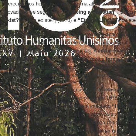
oferecida aos homens e mulheres na atual sociedade secul
inovadores se seguiram:
“On Being a Christian”
[Ser cri
Exist?”
[Deus existe?] (1978) e
“Eternal Life?”
[Vida ete
No entanto, quando o último destes volumes apareceu,
K
católico autorizado. Em 1970 ele tinha lançado o desafio 
Inquiry”
[Infalível? Uma investigação]. A infabilidade papa
doutrina que tornou as coisas difíceis para a
Igreja Católi
erros. Em lugar disso, propôs que a instituição afirmasse a
apesar de todos os erros, ela sempre iria estar amparada 
Mas esta ideia devia desafiar uma doutrina definida.
Küng
que ele estava certo. Ele voltou ao ofício em 1978, quan
para o livro de um colega mais jovem intitulado
“How the 
[Como o Papa se tornou infalível]. Ele agravou a situaçã
apresentou à mídia internacional um balanço crítico contu
ano do papado de
João Paulo II
. É difícil julgar qual dos