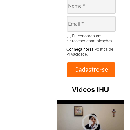
Eu concordo em
receber comunicações.
Conheça nossa
Política de
Privacidade
.
Vídeos IHU
play_circle_outline