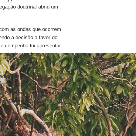
egação doutrinal abriu um
 com as ondas que ocorrem
ndo a decisão a favor do
O seu empenho foi apresentar
e baixo” – um homem
dra de toque de seu
deiro servo dos servos de
il, Reform, and Reunion”
 the Church”
[As estruturas
dra lançada ampliou o
 “Como a fé cristã deve ser