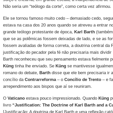
Não seria um “teólogo da corte”, como certa vez afirmou.
Ele se tornou famoso muito cedo – demasiado cedo, segun
estava na casa dos 20 anos quando se atreveu a entrar n
grande teólogo protestante de época,
Karl Barth
(também 
que se as polêmicas fossem deixadas de lado, e se as fon
fossem avaliadas de forma correta, a doutrina central da
justificação do pecador pela fé não precisaria mais dividir
Barth reconheceu que seu pensamento estava fielmente p
Küng
tinha lhe enviado. Se
Küng
se mantivesse igualmente
romano do debate,
Barth
disse que ele bem precisaria ir 
concílio da
Contrarreforma
– o
Concílio de Trento
– e f
arrependimento aos bispos que aí se reuniram.
O
Vaticano
estava pouco impressionado. Quando
Küng
pu
livro
“Justification: The Doctrine of Karl Barth and a C
[Justificação: A doutrina de Karl Barth e uma reflexão cató