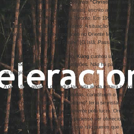
hinduísmo e o budismo; em 1989 veio
“Christianity and 
cristianismo e as religiões chinesas], escrito ao lado de J
professora da Universidade de Toronto. Em 1991, publico
Situation of our Time”
[Judaísmo: A situação religiosa d
também o cenário contemporâneo no Oriente Médio; e em 2
“Islam: Past, Present and Future” [O Islã: Passado, presen
Olhando para o terceiro milênio,
Küng
cunhou um aforisma
as nações sem paz entre as religiões. Não há paz entre as
as religiões”.
A onda final advinda da pedra lançada ainda estava por vi
numa época de fundações abaladas, constituem o seu foc
que “um novo modelo de capitalismo” teria se instalado, 
amarra ética e motivado inteiramente pelo lucro. Onde o a
corretivo, uma ética global que pudesse ser oferecida a t
ouro: Não faças ao outro aquilo que não queres que façam