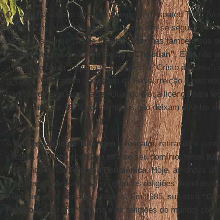
O segundo volume de suas memórias (Disputed Truth [Ver
contém um relato fascinante da crise que se seguiu. Os 
não só a sua rejeição da infalibilidade, mas também sua d
estabelecida na obra
“On Being a Christian”
. Eles não 
a partir de baixo” alguma vez atingiria o “Cristo de cima”,
fé cristã. Criticavam seu relato da Ressurreição e perceb
tradição da sepultura vazia. Quando a sua licença para le
foi cassada em 1979, as memórias não deixam dúvidas de 
tudo.
A
Universidade de Tübingen
o resgatou retirando o cent
católica e estabelecendo-o fora de seu domínio, tendo
Kü
independente de
Teologia Ecumênica
. Hoje, as ondas da
estenderam para abraçar as grandes religiões mundiais q
Küng
em suas variadas viagens. Em 1985, sua obra
“Chr
Religions”
[O cristianismo e as religiões do mundo] cons