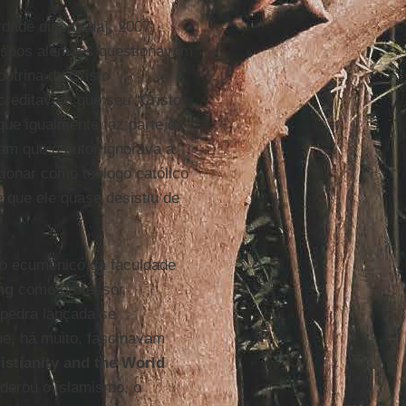
dade disputada], 2007)
bispos alemães questionavam
outrina de Cristo
acreditavam que seu “Cristo
 que igualmente faz parte da
iam que o autor ignorava a
cionar como teólogo católico
que ele quase desistiu de
ro ecumênico da faculdade
ng
como professor
 pedra lançada se
ue, há muito, fascinavam
istianity and the World
iderou o islamismo, o