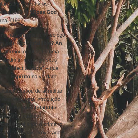
arizada? Três livros
stão] (1974),
“Does God
rna] (1982).
üng
não era mais um teólogo
em seu livro
“Infallible? An
l, afirmou o autor, foi uma
ca
admitir e corrigir seus
 “indefectibilidade” – que,
pelo
Espírito
na verdade.
nunca cessou de acreditar
do escreveu uma introdução
Pope Became Infallible”
o em 1979, quando
ndente avaliando o primeiro
 textos foi o mais provocador.