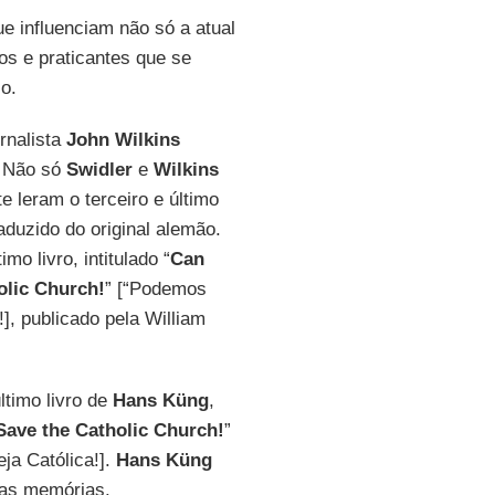
e influenciam não só a atual
os e praticantes que se
o.
rnalista
John Wilkins
. Não só
Swidler
e
Wilkins
e leram o terceiro e último
aduzido do original alemão.
o livro, intitulado “
Can
olic Church!
” [“Podemos
!], publicado pela William
ltimo livro de
Hans Küng
,
ave the Catholic Church!
”
ja Católica!].
Hans Küng
uas memórias.