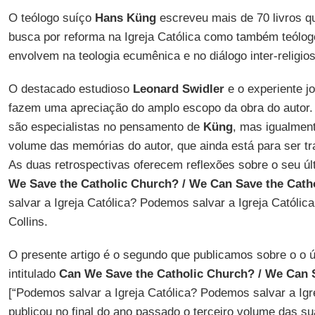
O teólogo suíço
Hans Küng
escreveu mais de 70 livros qu
busca por reforma na Igreja Católica como também teólog
envolvem na teologia ecumênica e no diálogo inter-religios
O destacado estudioso
Leonard Swidler
e o experiente jo
fazem uma apreciação do amplo escopo da obra do autor
são especialistas no pensamento de
Küng
, mas igualment
volume das memórias do autor, que ainda está para ser tr
As duas retrospectivas oferecem reflexões sobre o seu últim
We Save the Catholic Church? / We Can Save the Cath
salvar a Igreja Católica? Podemos salvar a Igreja Católica
Collins.
O presente artigo é o segundo que publicamos sobre o o ú
intitulado
Can We Save the Catholic Church? / We Can S
[“Podemos salvar a Igreja Católica? Podemos salvar a Igre
publicou no final do ano passado o terceiro volume das s