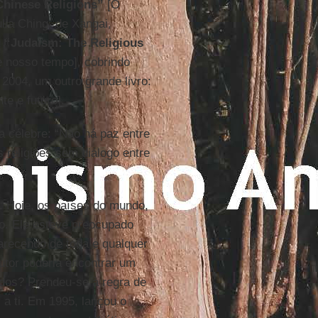
Chinese Religions”
[O
ulia Ching, de Xangai,
u
“Judaism: The Religious
e nosso tempo], cobrindo
004, um outro grande livro:
te e futuro].
 célebre: “Não há paz entre
 religiões sem diálogo entre
r. Hoje, os países do mundo,
o. Ele esteve preocupado
carecendo de toda e qualquer
utor poderia encontrar um
odos? Prendeu-se à regra de
 a ti. Em 1995, lançou o