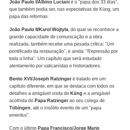
João Paulo I/Albino Luciani
é o "papa dos 33 dias",
que também podia ser, nas expectativas de Küng, um
papa das reformas.
João Paulo II/Karol Wojtyla
, do qual se reconhece a
grande capacidade de comunicação e a obra
realizada, também recebe uma pesada crítica: "Um
pontificado da restauração", e ainda: "Repressão por
toda a linha". Um capítulo que será estudado
atentamento por vaticanistas e historiadores.
Bento XVI/Joseph Ratzinger
é tratado em um
capítulo diferente, em que se destaca com todos os
detalhes a amigável visita de
Küng
e a amigável
acolhida do
Papa Ratzinger
ao seu colega de
Tübingen
, até o insólito evento de um "papa
emeritus
".
Com o último
Papa Francisco/Jorge Mario