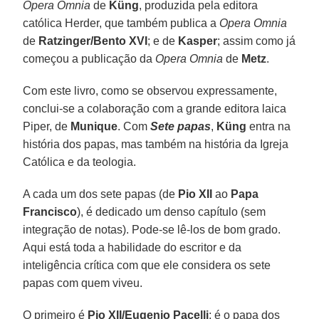
Opera Omnia
de
Küng
, produzida pela editora
católica Herder, que também publica a
Opera Omnia
de
Ratzinger/Bento XVI
; e de
Kasper
; assim como já
começou a publicação da
Opera Omnia
de
Metz
.
Com este livro, como se observou expressamente,
conclui-se a colaboração com a grande editora laica
Piper, de
Munique
. Com
Sete papas
,
Küng
entra na
história dos papas, mas também na história da Igreja
Católica e da teologia.
A cada um dos sete papas (de
Pio XII
ao
Papa
Francisco
), é dedicado um denso capítulo (sem
integração de notas). Pode-se lê-los de bom grado.
Aqui está toda a habilidade do escritor e da
inteligência crítica com que ele considera os sete
papas com quem viveu.
O primeiro é
Pio XII/Eugenio Pacelli
; é o papa dos