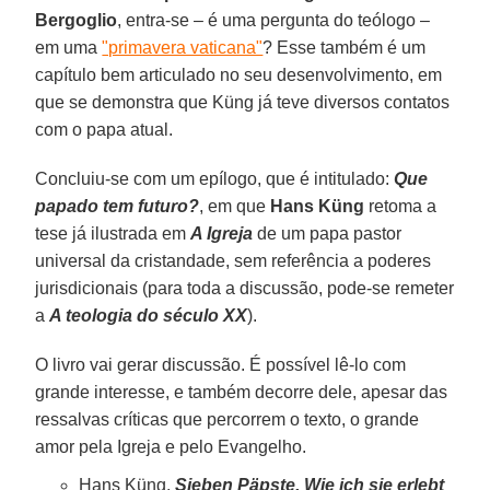
Bergoglio
, entra-se – é uma pergunta do teólogo –
em uma
"primavera vaticana"
? Esse também é um
capítulo bem articulado no seu desenvolvimento, em
que se demonstra que Küng já teve diversos contatos
com o papa atual.
Concluiu-se com um epílogo, que é intitulado:
Que
papado tem futuro?
, em que
Hans Küng
retoma a
tese já ilustrada em
A Igreja
de um papa pastor
universal da cristandade, sem referência a poderes
jurisdicionais (para toda a discussão, pode-se remeter
a
A teologia do século XX
).
O livro vai gerar discussão. É possível lê-lo com
grande interesse, e também decorre dele, apesar das
ressalvas críticas que percorrem o texto, o grande
amor pela Igreja e pelo Evangelho.
Hans Küng.
Sieben Päpste. Wie ich sie erlebt