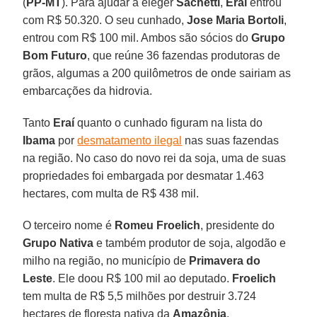
(
PP-MT
). Para ajudar a eleger
Sachetti
,
Eraí
entrou
com R$ 50.320. O seu cunhado,
Jose Maria Bortoli
,
entrou com R$ 100 mil. Ambos são sócios do
Grupo
Bom Futuro
, que reúne 36 fazendas produtoras de
grãos, algumas a 200 quilômetros de onde sairiam as
embarcações da hidrovia.
Tanto
Eraí
quanto o cunhado figuram na lista do
Ibama
por
desmatamento ilegal
nas suas fazendas
na região. No caso do novo rei da soja, uma de suas
propriedades foi embargada por desmatar 1.463
hectares, com multa de R$ 438 mil.
O terceiro nome é
Romeu Froelich
, presidente do
Grupo Nativa
e também produtor de soja, algodão e
milho na região, no município de
Primavera do
Leste
. Ele doou R$ 100 mil ao deputado.
Froelich
tem multa de R$ 5,5 milhões por destruir 3.724
hectares de floresta nativa da
Amazônia
.