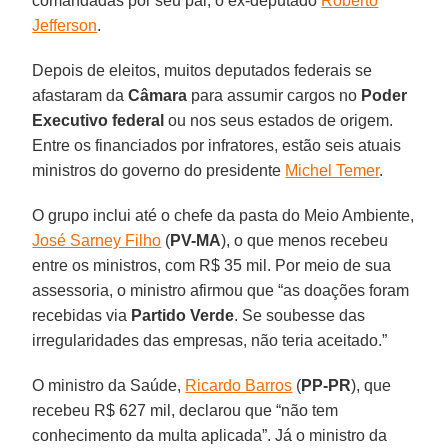
comandadas por seu pai, o ex-deputado
Roberto
Jefferson
.
Depois de eleitos, muitos deputados federais se
afastaram da
Câmara
para assumir cargos no
Poder
Executivo federal
ou nos seus estados de origem.
Entre os financiados por infratores, estão seis atuais
ministros do governo do presidente
Michel Temer
.
O grupo inclui até o chefe da pasta do Meio Ambiente,
José Sarney Filho
(
PV-MA
), o que menos recebeu
entre os ministros, com R$ 35 mil. Por meio de sua
assessoria, o ministro afirmou que “as doações foram
recebidas via
Partido Verde
. Se soubesse das
irregularidades das empresas, não teria aceitado.”
O ministro da Saúde,
Ricardo Barros
(
PP-PR
), que
recebeu R$ 627 mil, declarou que “não tem
conhecimento da multa aplicada”. Já o ministro da