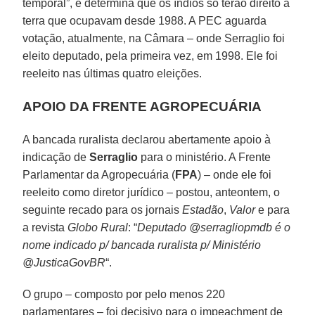
temporal”, e determina que os índios só terão direito à
terra que ocupavam desde 1988. A PEC aguarda
votação, atualmente, na Câmara – onde Serraglio foi
eleito deputado, pela primeira vez, em 1998. Ele foi
reeleito nas últimas quatro eleições.
APOIO DA FRENTE AGROPECUÁRIA
A bancada ruralista declarou abertamente apoio à
indicação de
Serraglio
para o ministério. A Frente
Parlamentar da Agropecuária (
FPA
) – onde ele foi
reeleito como diretor jurídico – postou, anteontem, o
seguinte recado para os jornais
Estadão
,
Valor
e para
a revista
Globo Rural
: “
Deputado @serragliopmdb é o
nome indicado p/ bancada ruralista p/ Ministério
@JusticaGovBR
“.
O grupo – composto por pelo menos 220
parlamentares – foi decisivo para o impeachment de