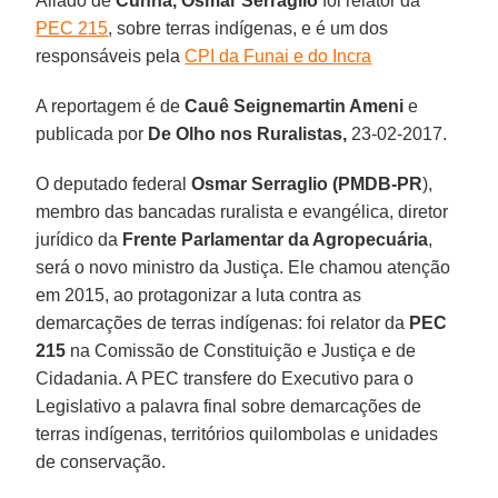
Aliado de
Cunha, Osmar Serraglio
foi relator da
PEC 215
, sobre terras indígenas, e é um dos
responsáveis pela
CPI da Funai e do Incra
A reportagem é de
Cauê Seignemartin Ameni
e
publicada por
De Olho nos Ruralistas,
23-02-2017.
O deputado federal
Osmar Serraglio (PMDB-PR
),
membro das bancadas ruralista e evangélica, diretor
jurídico da
Frente Parlamentar da Agropecuária
,
será o novo ministro da Justiça. Ele chamou atenção
em 2015, ao protagonizar a luta contra as
demarcações de terras indígenas: foi relator da
PEC
215
na Comissão de Constituição e Justiça e de
Cidadania. A PEC transfere do Executivo para o
Legislativo a palavra final sobre demarcações de
terras indígenas, territórios quilombolas e unidades
de conservação.