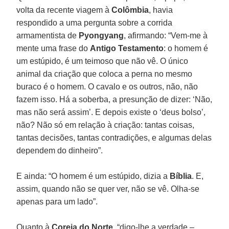
volta da recente viagem à
Colômbia
, havia
respondido a uma pergunta sobre a corrida
armamentista de
Pyongyang
, afirmando: “Vem-me à
mente uma frase do
Antigo Testamento
: o homem é
um estúpido, é um teimoso que não vê. O único
animal da criação que coloca a perna no mesmo
buraco é o homem. O cavalo e os outros, não, não
fazem isso. Há a soberba, a presunção de dizer: ‘Não,
mas não será assim’. E depois existe o ‘deus bolso’,
não? Não só em relação à criação: tantas coisas,
tantas decisões, tantas contradições, e algumas delas
dependem do dinheiro”.
E ainda: “O homem é um estúpido, dizia a
Bíblia
. E,
assim, quando não se quer ver, não se vê. Olha-se
apenas para um lado”.
Quanto à
Coreia do Norte
, “digo-lhe a verdade –