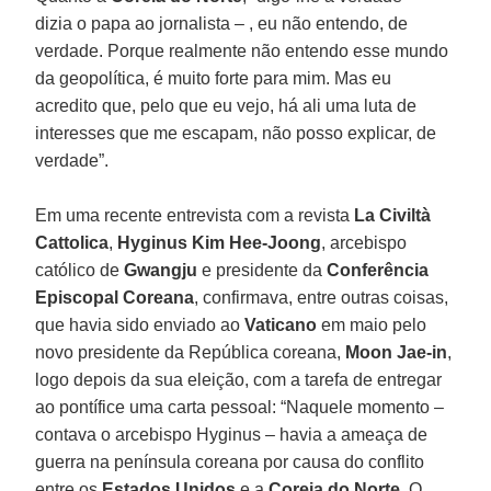
dizia o papa ao jornalista – , eu não entendo, de
verdade. Porque realmente não entendo esse mundo
da geopolítica, é muito forte para mim. Mas eu
acredito que, pelo que eu vejo, há ali uma luta de
interesses que me escapam, não posso explicar, de
verdade”.
Em uma recente entrevista com a revista
La Civiltà
Cattolica
,
Hyginus Kim Hee-Joong
, arcebispo
católico de
Gwangju
e presidente da
Conferência
Episcopal Coreana
, confirmava, entre outras coisas,
que havia sido enviado ao
Vaticano
em maio pelo
novo presidente da República coreana,
Moon Jae-in
,
logo depois da sua eleição, com a tarefa de entregar
ao pontífice uma carta pessoal: “Naquele momento –
contava o arcebispo Hyginus – havia a ameaça de
guerra na península coreana por causa do conflito
entre os
Estados Unidos
e a
Coreia do Norte
. O