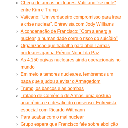
Chega de armas nucleares: Vaticano ''se mete''
entre Kim e Trump
Vaticano: ''Um verdadeiro compromisso para frear
a crise nuclear''. Entrevista com Jody Williams
A condenação de Francisco: ''Com a energia
nuclear, a humanidade corre o risco do suicídio''
Organização que trabalha para abolir armas
nucleares ganha Prêmio Nobel da Paz
As 4.150 ogivas nucleares ainda operacionais no
mundo
Em meio a temores nucleares, lembremos um
papa que ajudou a evitar o Armagedom
Trump, os bancos e as bombas
Tratado de Comércio de Armas: uma postura
anacrônica e o desafio do consenso. Entrevista
especial com Ricardo Wittmann
Para acabar com o mal nuclear
Grupo espera que Francisco fale sobre abolição