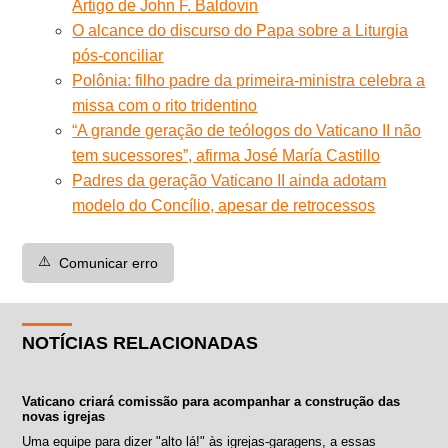
Artigo de John F. Baldovin
O alcance do discurso do Papa sobre a Liturgia
pós-conciliar
Polônia: filho padre da primeira-ministra celebra a
missa com o rito tridentino
“A grande geração de teólogos do Vaticano II não
tem sucessores”, afirma José María Castillo
Padres da geração Vaticano II ainda adotam
modelo do Concílio, apesar de retrocessos
⚠️
Comunicar erro
NOTÍCIAS RELACIONADAS
Vaticano criará comissão para acompanhar a construção das
novas igrejas
Uma equipe para dizer "alto lá!" às igrejas-garagens, a essas