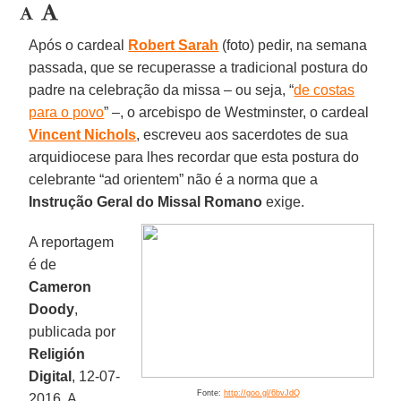
Após o cardeal
Robert Sarah
(foto) pedir, na semana
passada, que se recuperasse a tradicional postura do
padre na celebração da missa – ou seja, “
de costas
para o povo
” –, o arcebispo de Westminster, o cardeal
Vincent Nichols
, escreveu aos sacerdotes de sua
arquidiocese para lhes recordar que esta postura do
celebrante “ad orientem” não é a norma que a
Instrução Geral do Missal Romano
exige.
A reportagem
é de
Cameron
Doody
,
publicada por
Religión
Digital
, 12-07-
Fonte:
http://goo.gl/6bvJdQ
2016. A