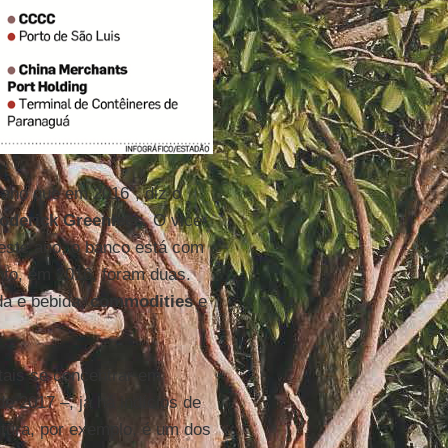
 ano que em 2016”, diz o
oderick Greenlees
. O vice-
neste ano, o banco está com
nto, em 2016, foram duas.
da e bebida,
commodities
e
tais se concentrar em
 2017 –, já há indícios de
tura, por exemplo, é um dos