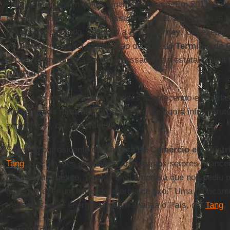
setores que devem voltar a ganhar espaço. Em 2011, 33%
nas operações foram para essa área, mas, depois, esse 
2% no ano passado, segundo a
A.T. Kearney
. Um exempl
em infraestrutura foi a aquisição de 90% do
Terminal de 
(
TCP
), anunciada na semana passada pela estatal
China 
(
CMPorts
), por R$ 2,9 bilhões.
“Vemos os investimentos chineses acontecendo em ondas.
em
recursos naturais
, depois energia e agora infraestrut
aeroportos”, diz
Greenlees
.
Segundo o presidente da
Câmara de Comércio e Indústri
Tang
, os chineses pretendem crescer nos setores finance
mais no energético. “Temos uma empresa que nos pediu pa
governo fazer um leilão de energia de lixo.” Uma fabrican
transmissão de energia também analisa o País, diz
Tang
.