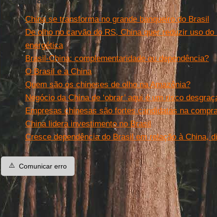
Leia mais
China se transforma no grande banqueiro do Brasil
De olho no carvão do RS, China quer reduzir uso do
energética
Brasil-China: complementaridade ou dependência?
O Brasil e a China
Quem são os chineses de olho na Amazônia?
Negócio da China de ‘obrar’ aqui é um risco desgraç
Empresas chinesas são fortes candidatas na compra
China lidera investimento no Brasil
Cresce dependência do Brasil em relação à China, d
⚠️
Comunicar erro