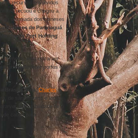
 dos recursos envolvidos
número recuou e chegou a
o da retomada dos chineses
Contêineres de Paranaguá
Merchants Port Holding
 Primeiro, eles entraram
ura, principalmente portos e
a Brasil-China
,
Charles
iro, de saneamento e ainda
ra ver a possibilidade de o
te de cabos para