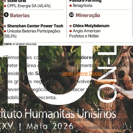
“Temos mais consultas (de
investidores chineses
) neste
diretor da área de banco de investimentos do
Itaú BBA
,
R
presidente do
Santander
,
Jean Pierre Dupui
, conta que, 
seis grandes negociações que envolvem
chineses
, enqua
“Devem ter negócios para acontecer nos setores de comi
imobiliário”, acrescenta.
Apesar de a maioria das
transações
fechadas pelos orien
energia
– 97% do volume aportado no primeiro semestre de
uma diversificação nos segmentos econômicos. Infraestru