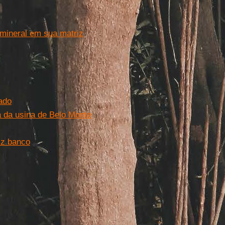
 mineral em sua matriz
ado
 da usina de Belo Monte
iz banco