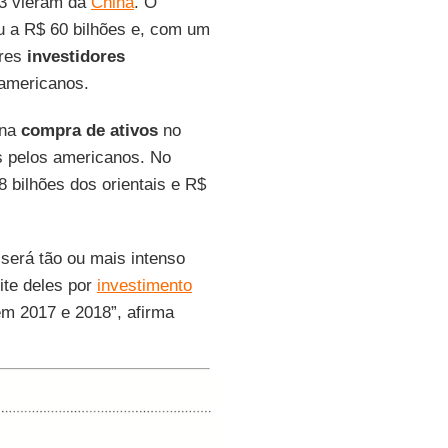
 3 vieram da
China
. O
 a R$ 60 bilhões e, com um
res
investidores
 americanos.
 na
compra de ativos
no
s pelos americanos. No
8 bilhões dos orientais e R$
será tão ou mais intenso
ite deles por
investimento
em 2017 e 2018”, afirma