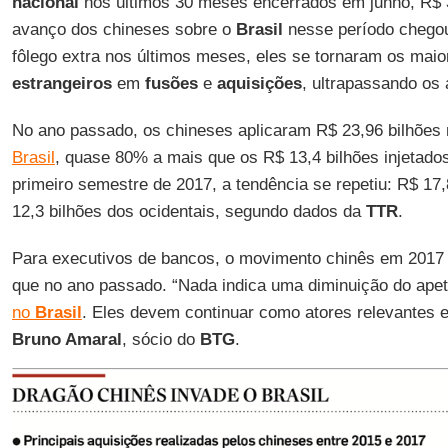
nacional
nos últimos 30 meses encerrados em junho, R$
avanço dos chineses sobre o
Brasil
nesse período chegou
fôlego extra nos últimos meses, eles se tornaram os maio
estrangeiros
em
fusões
e
aquisições
, ultrapassando os
No ano passado, os chineses aplicaram R$ 23,96 bilhões
Brasil
, quase 80% a mais que os R$ 13,4 bilhões injetado
primeiro semestre de 2017, a tendência se repetiu: R$ 17,
12,3 bilhões dos ocidentais, segundo dados da
TTR
.
Para executivos de bancos, o movimento chinês em 2017 
que no ano passado. “Nada indica uma diminuição do apet
no
Brasil
. Eles devem continuar como atores relevantes 
Bruno Amaral
, sócio do
BTG
.