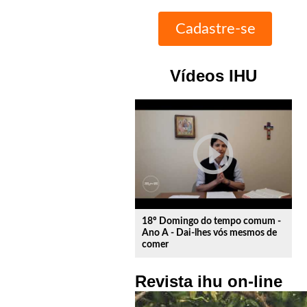
Vídeos IHU
play_circle_outline
18º Domingo do tempo comum -
Ano A - Dai-lhes vós mesmos de
comer
Revista ihu on-line