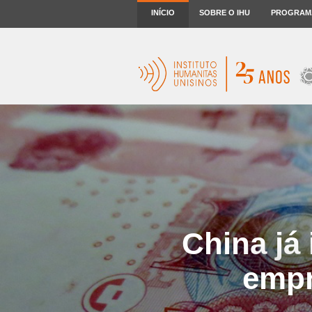
INÍCIO
SOBRE O IHU
PROGRAM
China já
empr