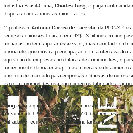
Indústria Brasil-China,
Charles Tang
, o pagamento ainda n
disputas com acionistas minoritários.
O professor
Antônio Correa de Lacerda
, da PUC-SP, est
recursos chineses ficaram em US$ 13 bilhões no ano pas
fechadas podem superar esse valor, mas nem todo o dinhe
afirma ele, que mostra preocupação com a ofensiva do cap
aquisição de empresas produtoras de commodities, o paí
fornecimento de matérias-primas minerais e de alimentos,
abertura de mercado para empresas chinesas de outros s
explora commodities usa equipamentos fabricados por ou
exemplifica
Lacerda
.
Tang
estima que as compras de empresas no Brasil por 
ter superado US$ 20 bilhões em 2010, também ressaltand
entrada de recursos não ocorre simultaneamente ao anún