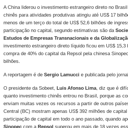
A China liderou o investimento estrangeiro direto no Brasi
chinês para atividades produtivas atingiu até US$ 17 bil
menos de um terço do total de US$ 52,6 bilhões de ingre
participação no capital, segundo estimativas são da
Socie
Estudos de Empresas Transnacionais e da Globalizaçã
investimento estrangeiro direto líquido ficou em US$ 15,3 
compra de 40% do capital da Repsol pela chinesa Sinopec
bilhões.
A reportagem é de
Sergio Lamucci
e publicada pelo jorna
O presidente da Sobeet,
Luis Afonso Lima
, diz que é dif
quanto investimento chinês entrou no Brasil, porque as c
enviam muitas vezes os recursos a partir de outros país
Central (BC) mostram apenas US$ 392 milhões de capital
participação de capital em todo o ano passado, quando a
Sinopec
com a
Repsol
superou em mais de 18 vezes esse