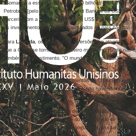
"Somando a esses mais de US$ 20 bilhões o empréstimo d
Petrobras [pelo China Development Bank] e os US$ 55 bilh
parceria com a China é de mais de US$ 85 bilhões", diz
T
os investimentos chineses acumulados no país não pass
Para
Lacerda
, os números de inversões em atividades pr
que a China se tornou um parceiro muito importante não
também no investimento. "O mundo e o Brasil estão fican
China."
Lima
diz que, como os investimentos da China são recen
compras na participação no capital, não havendo número
intercompanhias (realizados entre a matriz e a filial).
Os ingressos para operações de participação no capital f
em 2010, um número diferente do fluxo líquido de US$ 48,
também os empréstimos intercompanhias, excluindo as o
de capital feitas pelas multinacionais.