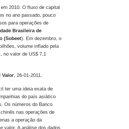
l em 2010. O fluxo de capital
hões no ano passado, pouco
ssos para operações de
dade Brasileira de
o (Sobeet
). Em dezembro, o
bilhões, volume inflado pela
, no valor de US$ 7,1
l
Valor
, 26-01-2011.
ícil ter uma ideia exata de
ompanhias do país asiático
es. Os números do Banco
 chinês nas operações de
penas a operação da
 valor. A análise dos dados