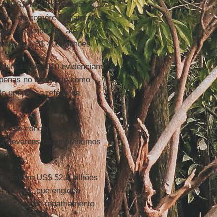
e US$ 10 bilhões feitos à
ões de comércio bilateral, a
ang
. Segundo ele, até 2009,
avam de US$ 400 milhões.
odutivas de 2010 evidenciam
 apenas no comércio como
do um pouco reféns da
tes, se concentram em
s relevantes de empréstimos
icaram em US$ 52,6 bilhões
4 bilhões, que engloba
perações de repatriamento