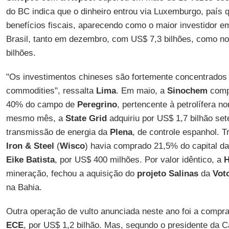
do BC indica que o dinheiro entrou via Luxemburgo, país 
benefícios fiscais, aparecendo como o maior investidor e
Brasil, tanto em dezembro, com US$ 7,3 bilhões, como no
bilhões.
"Os investimentos chineses são fortemente concentrados 
commodities", ressalta
Lima
. Em maio, a
Sinochem
compr
40% do campo de
Peregrino
, pertencente à petrolífera 
mesmo mês, a
State Grid
adquiriu por US$ 1,7 bilhão se
transmissão de energia da
Plena
, de controle espanhol. 
Iron & Steel
(
Wisco
) havia comprado 21,5% do capital d
Eike Batista
, por US$ 400 milhões. Por valor idêntico, a
H
mineração, fechou a aquisição do
projeto Salinas
da
Vot
na Bahia.
Outra operação de vulto anunciada neste ano foi a compr
ECE
, por US$ 1,2 bilhão. Mas, segundo o presidente da