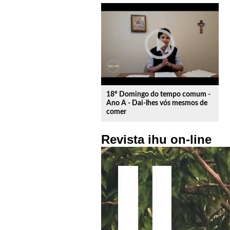
play_circle_outline
18º Domingo do tempo comum -
Ano A - Dai-lhes vós mesmos de
comer
Revista ihu on-line