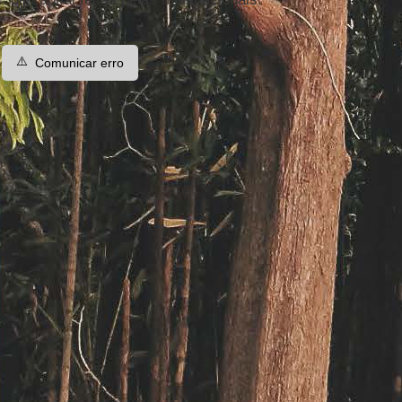
⚠️
Comunicar erro