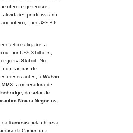
que oferece generosos
m atividades produtivas no
 ano inteiro, com US$ 8,6
em setores ligados a
ou, por US$ 3 bilhões,
norueguesa
Statoil
. No
te companhias de
Três meses antes, a
Wuhan
a
MMX
, a mineradora de
onbridge
, do setor de
orantim
Novos Negócios
,
a da
Itaminas
pela chinesa
 Câmara de Comércio e