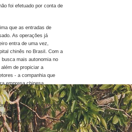
ão foi efetuado por conta de
ima que as entradas de
sado. As operações já
iro entra de uma vez,
ital chinês no Brasil. Com a
s busca mais autonomia no
 além de propiciar a
etores - a companhia que
tra empresa chinesa,
companhias chinesas podem
o que muitas vezes a
cio da operação.