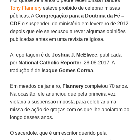
Por quase seis anos o padre redentorista irlandês
Tony Flannery
esteve proibido de celebrar missas
públicas. A
Congregação para a Doutrina da Fé –
CDF
o suspendeu do ministério em fevereiro de 2012
depois que ele se recusou a rever algumas opiniões
publicadas antes em uma revista religiosa.
A reportagem é de
Joshua J. McElwee
, publicada
por
National Catholic Reporter
, 28-08-2017. A
tradução é de
Isaque Gomes Correa
.
Em meados de janeiro,
Flannery
completou 70 anos.
Na ocasião, ele anunciou que pela primeira vez
violaria a suspensão imposta para celebrar uma
missa de ação de graças com os que lhe apoiaram ao
longo desses anos.
O sacerdote, que é um escritor querido pela