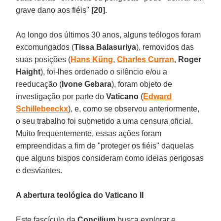
grave dano aos fiéis"
[20]
.
Ao longo dos últimos 30 anos, alguns teólogos foram
excomungados (
Tissa Balasuriya
), removidos das
suas posições (
Hans Küng
,
Charles Curran
,
Roger
Haight
), foi-lhes ordenado o silêncio e/ou a
reeducação (
Ivone Gebara
), foram objeto de
investigação por parte do
Vaticano
(
Edward
Schillebeeckx
), e, como se observou anteriormente,
o seu trabalho foi submetido a uma censura oficial.
Muito frequentemente, essas ações foram
empreendidas a fim de "proteger os fiéis" daquelas
que alguns bispos consideram como ideias perigosas
e desviantes.
A abertura teológica do Vaticano II
Este fascículo da
Concilium
busca explorar e