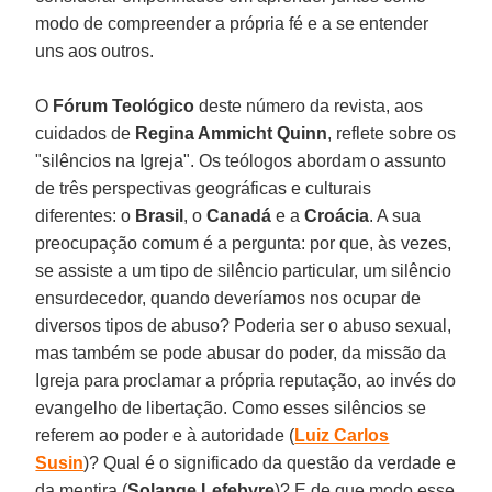
modo de compreender a própria fé e a se entender
uns aos outros.
O
Fórum Teológico
deste número da revista, aos
cuidados de
Regina Ammicht Quinn
, reflete sobre os
"silêncios na Igreja". Os teólogos abordam o assunto
de três perspectivas geográficas e culturais
diferentes: o
Brasil
, o
Canadá
e a
Croácia
. A sua
preocupação comum é a pergunta: por que, às vezes,
se assiste a um tipo de silêncio particular, um silêncio
ensurdecedor, quando deveríamos nos ocupar de
diversos tipos de abuso? Poderia ser o abuso sexual,
mas também se pode abusar do poder, da missão da
Igreja para proclamar a própria reputação, ao invés do
evangelho de libertação. Como esses silêncios se
referem ao poder e à autoridade (
Luiz Carlos
Susin
)? Qual é o significado da questão da verdade e
da mentira (
Solange Lefebvre
)? E de que modo esse