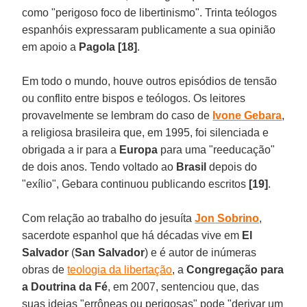
como "perigoso foco de libertinismo". Trinta teólogos
espanhóis expressaram publicamente a sua opinião
em apoio a
Pagola [18]
.
Em todo o mundo, houve outros episódios de tensão
ou conflito entre bispos e teólogos. Os leitores
provavelmente se lembram do caso de
Ivone Gebara
,
a religiosa brasileira que, em 1995, foi silenciada e
obrigada a ir para a
Europa
para uma "reeducação"
de dois anos. Tendo voltado ao
Brasil
depois do
"exílio", Gebara continuou publicando escritos
[19]
.
Com relação ao trabalho do jesuíta
Jon Sobrino
,
sacerdote espanhol que há décadas vive em
El
Salvador
(
San Salvador
) e é autor de inúmeras
obras de
teologia da libertação
, a
Congregação para
a Doutrina da Fé
, em 2007, sentenciou que, das
suas ideias "errôneas ou perigosas" pode "derivar um