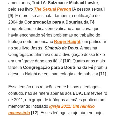
americanos,
Todd A. Salzman
e
Michael Lawler
,
pelo seu livro
The Sexual Person
[A pessoa sexual]
[9]
. E é preciso assinalar também a notificação de
2004 da
Congregação para a Doutrina da Fé
:
naquele ano, o dicastério vaticano anunciava que
havia encontrado sérios problemas no trabalho do
teólogo norte-americano
Roger Haight
, em particular
no seu livro
Jesus, Símbolo de Deus
. A mesma
Congregação afirmava que a divulgação desse texto
era um "grave dano aos fiéis"
[10]
. Quatro anos mais
tarde, a
Congregação para a Doutrina da Fé
proibiu
o jesuíta Haight de ensinar teologia e de publicar
[11]
.
Essa tensão nas relações entre bispos e teólogos,
contudo, não se refere apenas aos
EUA
. Em fevereiro
de 2011, um grupo de teólogos alemães publicou um
memorando intitulado
Igreja 2011: Um reinício
necessário
[12]
. Esses teólogos, cujo número hoje