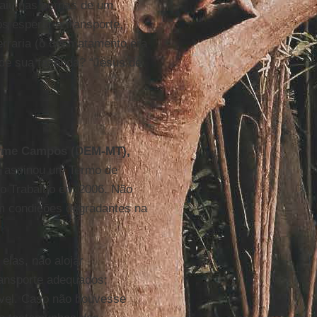
caiu nas pernas de um
s esperar o transporte,
erraria (o desmatamento era
de sua fazenda? “Jesus de
me Campos (DEM-MT),
e assinou um Termo de
do Trabalho em 2006. Não
m condições degradantes na
elas, não alojar
ransporte adequados;
ável. Caso não houvesse