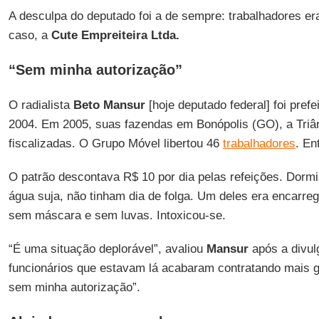
A desculpa do deputado foi a de sempre: trabalhadores er
caso, a
Cute Empreiteira Ltda.
“Sem minha autorização”
O radialista
Beto Mansur
[hoje deputado federal] foi pref
2004. Em 2005, suas fazendas em Bonópolis (GO), a Triân
fiscalizadas. O Grupo Móvel libertou 46
trabalhadores
. En
O patrão descontava R$ 10 por dia pelas refeições. Dorm
água suja, não tinham dia de folga. Um deles era encarre
sem máscara e sem luvas. Intoxicou-se.
“É uma situação deplorável”, avaliou
Mansur
após a divul
funcionários que estavam lá acabaram contratando mais ge
sem minha autorização”.