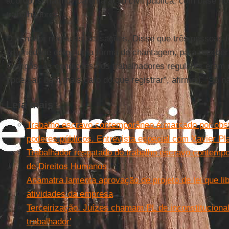
acordo, seria movida uma ação civil pública, com base n
trabalhadores.
O senador negou as acusações. Disse que três pessoas t
propriedade como uma forma de chantagem, para receber
Campos, as condições dos trabalhadores regulares eram n
pode sair bem mais caro do que registrar”, afirmou. “Só n
Leia mais
Trabalho escravo contemporâneo é marcado por obs
poderes públicos. Entrevista especial com Xavier Pl
Trabalhador resgatado do trabalho escravo contemp
de Direitos Humanos
Anamatra lamenta aprovação de projeto de lei que li
atividades da empresa
Terceirização. Juízes chamam PL de inconstituciona
trabalhador'