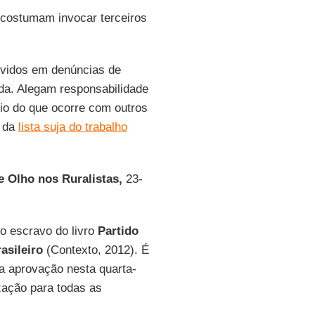
 costumam invocar terceiros
olvidos em denúncias de
da. Alegam responsabilidade
io do que ocorre com outros
s da
lista suja do trabalho
 Olho nos R
uralistas,
23-
o escravo do livro
Partido
asileiro
(Contexto, 2012). É
da aprovação nesta quarta-
ização para todas as