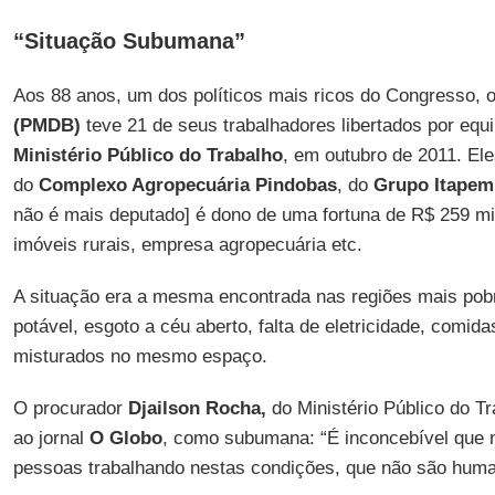
“Situação Subumana”
Aos 88 anos, um dos políticos mais ricos do Congresso, 
(PMDB)
teve 21 de seus trabalhadores libertados por equ
Ministério Público do Trabalho
, em outubro de 2011. E
do
Complexo Agropecuária Pindobas
, do
Grupo Itapem
não é mais deputado] é dono de uma fortuna de R$ 259 m
imóveis rurais, empresa agropecuária etc.
A situação era a mesma encontrada nas regiões mais pobr
potável, esgoto a céu aberto, falta de eletricidade, comid
misturados no mesmo espaço.
O procurador
Djailson Rocha,
do Ministério Público do Tra
ao jornal
O Globo
, como subumana: “É inconcebível que
pessoas trabalhando nestas condições, que não são huma