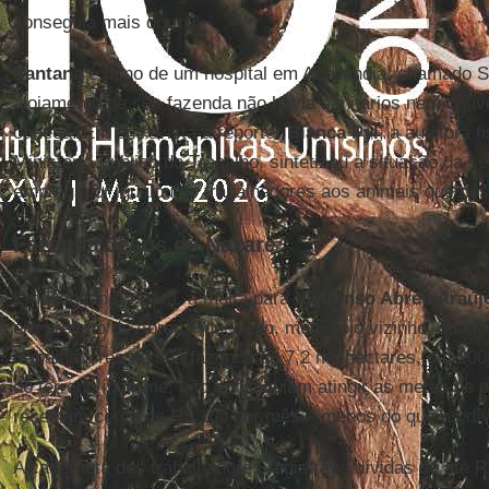
conseguia mais dormir.
Santana
é dono de um hospital em Açailândia, chamado S
alojamento de sua fazenda não havia sanitários nem chu
caneca. Em entrevista à repórter
Bianca Pyl
, a auditora f
Ministério Público do Trabalho, sintetizou a situação da s
empregador igualou os trabalhadores aos animais que pos
Fazenda Jesus de Nazaré
Em Rondon do Pará, a multa para
Idelfonso Abreu Araúj
era prefeito de Abreu Figueiredo, município vizinho, quand
trabalhadores de sua fazenda de 7,2 mil hectares, em 200
do terreno íngreme, não conseguiam atingir as metas de pr
recebiam cerca de R$ 100 por mês – menos do que as dív
A caderneta dos trabalhadores registrava dívidas de até 