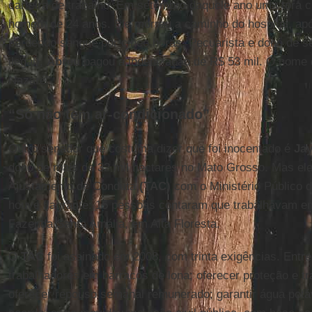
carteira de trabalho. Em setembro daquele ano uma tora 
homem de 24 anos. Ele morreu a caminho do hospital, apó
perdendo sangue por cinco horas. Pecuarista e dono de s
ilegal),
Abreu
pagou a indenização de R$ 53 mil. O nome 
Nazaré”.
“Só não tem ar-condicionado”
Outro senador que costuma dizer que foi inocentado é
Jay
dono de mais de 32 mil hectares no Mato Grosso. Mas el
Ajustamento de Conduta
(TAC)
com o Ministério Público 
houve flagrante: 15 pessoas contaram que trabalhavam e
Fazenda Santa Amália, em Alta Floresta.
O
TAC
foi assinado em 2008, com trinta exigências. Entre 
trabalhadores em barracos de lona; oferecer proteção e t
oferecer repouso semanal remunerado; garantir água pot