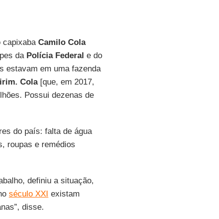
o capixaba
Camilo Cola
ipes da
Polícia Federal
e do
les estavam em uma fazenda
irim. Cola
[que, em 2017,
ilhões. Possui dezenas de
es do país: falta de água
as, roupas e remédios
balho, definiu a situação,
 no
século XXI
existam
nas”, disse.