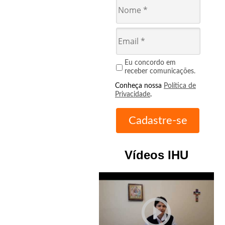
Eu concordo em
receber comunicações.
Conheça nossa
Política de
Privacidade
.
Vídeos IHU
play_circle_outline