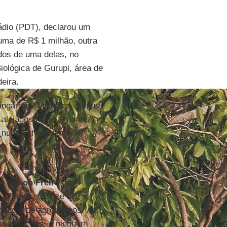
dio (PDT), declarou um
 uma de R$ 1 milhão, outra
dos de uma delas, no
iológica de Gurupi, área de
eira.
ingardas. Macacos e tatus
 alojados (mais uma vez)
s nunca chegava.
co
Gilson Freire de
a 17 anos. Quinze deles
gado e de agrotóxicos. Às
m os bichos, e ninguém