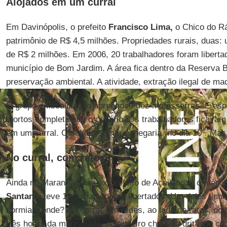
Alojados em um curral
Em Davinópolis, o prefeito
Francisco Lima,
o Chico do Rá
patrimônio de R$ 4,5 milhões. Propriedades rurais, duas:
de R$ 2 milhões. Em 2006, 20 trabalhadores foram liberta
município de Bom Jardim. A área fica dentro da Reserva B
preservação ambiental. A atividade, extração ilegal de mad
O grupo e fiscalização apreendeu dez motosserras. E esp
mortos completavam o cenário. Os trabalhadores ficavam
em um curral. O salário sempre chegaria “no dia 10”. Ma
No curral, com ratos
Ainda no Maranhão, um ex-prefeito de Açailândia, o médi
Santana,
teve 19 trabalhadores libertados. Um deles tinh
dormiam onde? No curral, em redes, ao lado de ratos, do 
três horas da madrugada, o vaqueiro chegava gritando co