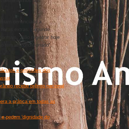
os testemunhos dos
eriam denunciado a
 horas extras. Segundo
ormais. “Não registrar hoje
ão tem ar-condicionado”.
táculos e omissões dos
assat
orâneo recebe prêmio nacional
bera a prática em todas as
l e pedem 'dignidade do