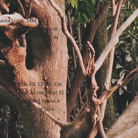
anta Luzia. Mas no
veiros. Tomavam banho de
iscal
Márcia Albernaz,
do
eguinte forma: “O
sui”.
o (PP)
foi de R$ 53 mil. Ele
o a fiscalização resgatou 21
6. Diante da mata densa e
odutividade, e por isso
idas.
R$ 800. Ninguém tinha