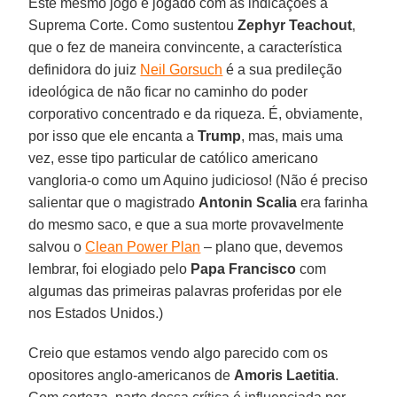
Este mesmo jogo é jogado com as indicações à
Suprema Corte. Como sustentou
Zephyr Teachout
,
que o fez de maneira convincente, a característica
definidora do juiz
Neil Gorsuch
é a sua predileção
ideológica de não ficar no caminho do poder
corporativo concentrado e da riqueza. É, obviamente,
por isso que ele encanta a
Trump
, mas, mais uma
vez, esse tipo particular de católico americano
vangloria-o como um Aquino judicioso! (Não é preciso
salientar que o magistrado
Antonin Scalia
era farinha
do mesmo saco, e que a sua morte provavelmente
salvou o
Clean Power Plan
– plano que, devemos
lembrar, foi elogiado pelo
Papa Francisco
com
algumas das primeiras palavras proferidas por ele
nos Estados Unidos.)
Creio que estamos vendo algo parecido com os
opositores anglo-americanos de
Amoris Laetitia
.