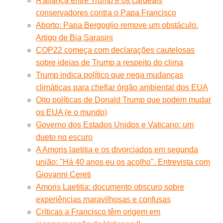
A aliança entre Trump e os cardeais
conservadores contra o Papa Francisco
Aborto: Papa Bergoglio remove um obstáculo.
Artigo de Bia Sarasini
COP22 começa com declarações cautelosas
sobre ideias de Trump a respeito do clima
Trump indica político que nega mudanças
climáticas para chefiar órgão ambiental dos EUA
Oito políticas de Donald Trump que podem mudar
os EUA (e o mundo)
Governo dos Estados Unidos e Vaticano: um
dueto no escuro
A Amoris laetitia e os divorciados em segunda
união: "Há 40 anos eu os acolho". Entrevista com
Giovanni Cereti
Amoris Laetitia: documento obscuro sobre
experiências maravilhosas e confusas
Críticas a Francisco têm origem em