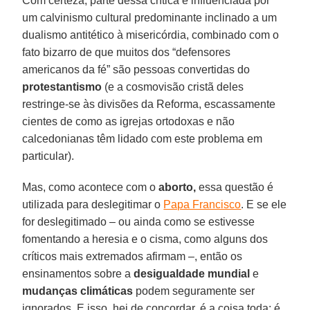
Com certeza, parte dessa crítica é influenciada por
um calvinismo cultural predominante inclinado a um
dualismo antitético à misericórdia, combinado com o
fato bizarro de que muitos dos “defensores
americanos da fé” são pessoas convertidas do
protestantismo
(e a cosmovisão cristã deles
restringe-se às divisões da Reforma, escassamente
cientes de como as igrejas ortodoxas e não
calcedonianas têm lidado com este problema em
particular).
Mas, como acontece com o
aborto,
essa questão é
utilizada para deslegitimar o
Papa Francisco
. E se ele
for deslegitimado – ou ainda como se estivesse
fomentando a heresia e o cisma, como alguns dos
críticos mais extremados afirmam –, então os
ensinamentos sobre a
desigualdade mundial
e
mudanças climáticas
podem seguramente ser
ignorados. E isso, hei de concordar, é a coisa toda; é