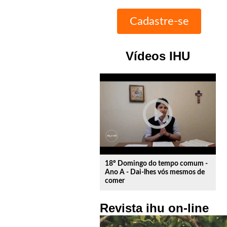
Vídeos IHU
play_circle_outline
18º Domingo do tempo comum -
Ano A - Dai-lhes vós mesmos de
comer
Revista ihu on-line