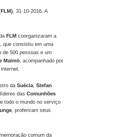
(FLM)
, 31-10-2016. A
 da
FLM
coorganizaram a
, que consistiu em uma
ão de 500 pessoas e um
e Malmö
, acompanhado por
internet.
istro da
Suécia
,
Stefan
 líderes das
Comunhões
de todo o mundo no serviço
unge
, proferiram seus
 comemoração comum da