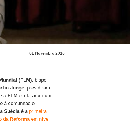
01 Novembro 2016
Mundial (FLM)
, bispo
rtin Junge
, presidiram
e a
FLM
declararam um
mo à comunhão e
na
Suécia
é a
primeira
io da
Reforma
em nível