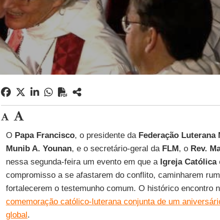
O
Papa Francisco
, o presidente da
Federação Luterana 
Munib A. Younan
, e o secretário-geral da
FLM
, o
Rev. Ma
nessa segunda-feira um evento em que a
Igreja Católica
compromisso a se afastarem do conflito, caminharem ru
fortalecerem o testemunho comum. O histórico encontro 
comemoração católico-luterana conjunta de um aniversár
global
.