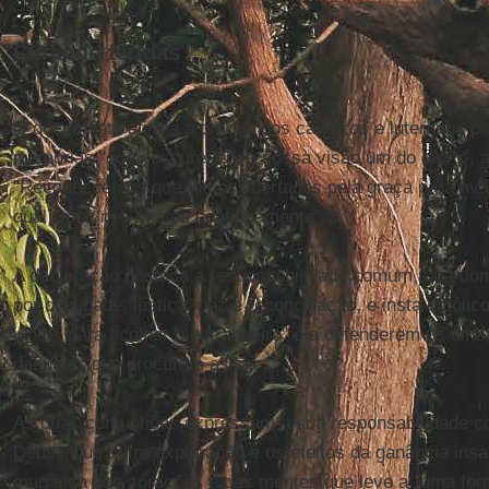
Curando feridas
O documento afirma a oração dos católicos e luteranos pe
memórias "que obscurecem a nossa visão um do outro", 
"Reconhecemos que fomos libertados pela graça para av
qual Deus nos chama continuamente".
A declaração destaca a responsabilidade comum para co
por dignidade, justiça, paz e reconciliação, e insta católi
juntos para acolher o estrangeiro" e a defenderem os direi
daqueles que procuram asilo.
As duas comunhões expressam a sua responsabilidade con
Deus, "que sofre exploração e os efeitos da ganância ins
mudança dos corações e das mentes que leve a "uma for