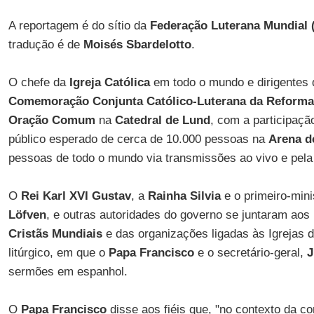
A reportagem é do sítio da
Federação Luterana Mundial 
tradução é de
Moisés Sbardelotto
.
O chefe da
Igreja Católica
em todo o mundo e dirigentes
Comemoração Conjunta Católico-Luterana da Reforma
Oração Comum
na
Catedral de Lund
, com a participaç
público esperado de cerca de 10.000 pessoas na
Arena d
pessoas de todo o mundo via transmissões ao vivo e pela 
O
Rei Karl XVI Gustav
, a
Rainha Silvia
e o primeiro-min
Löfven
, e outras autoridades do governo se juntaram aos
Cristãs Mundiais
e das organizações ligadas às Igrejas 
litúrgico, em que o
Papa Francisco
e o secretário-geral,
J
sermões em espanhol.
O
Papa Francisco
disse aos fiéis que, "no contexto da