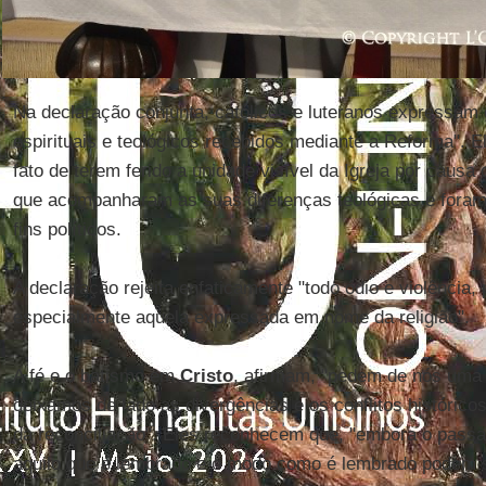
Na declaração conjunta, católicos e luteranos expressam 
espirituais e teológicos recebidos mediante a Reforma".
fato de terem ferido a unidade visível da Igreja por causa 
que acompanharam as suas diferenças teológicas e foram
fins políticos.
A declaração rejeita enfaticamente "todo ódio e violência,
especialmente aquela expressada em nome da religião".
A fé e o batismo em
Cristo
, afirmam, "pedem de nós uma c
deixamos de lado as divergências e os conflitos histórico
da reconciliação". Eles reconhecem que, "embora o pass
aquilo que é lembrado e o modo como é lembrado podem s