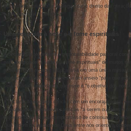
de cuidar da criação" e salvaguardar o direito das geraçõe
o seu potencial e beleza".
Uma resposta à sede e à fome espirituais
A declaração reconhece a responsabilidade pastoral conjun
para "responder à sede e à fome espirituais" de muitos 
anseiam para receber a Eucaristia em uma única mesa, 
da unidade plena". Ela expressa um anseio "para que ess
seja curada", recordando que esse é "o objetivo dos nos
A declaração conjunta conclui com um encorajamento, exo
comunidades luteranas e católicas "a serem ousadas e cri
esperançosas no seu compromisso de continuar a grande 
Que o dom da unidade de Deus entre nós oriente a coope