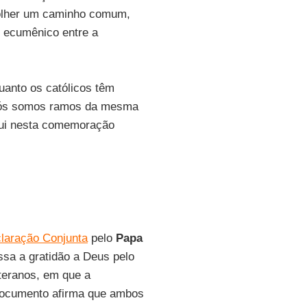
olher um caminho comum,
o ecumênico entre a
uanto os católicos têm
 Nós somos ramos da mesma
qui nesta comemoração
laração Conjunta
pelo
Papa
sa a gratidão a Deus pelo
uteranos, em que a
documento afirma que ambos