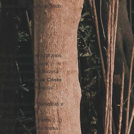
s futuras de desfrutar "todo
ta de católicos e luteranos
dos seus membros "que
como a expressão concreta
a ferida no
Corpo de Cristo
sos esforços ecumênicos".
rtando todas as paróquias e
ativas, alegres e
viagem à nossa frente. (…)
ração e aprofunde a nossa