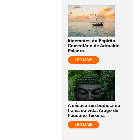
Itinerantes do Espírito.
Comentário de Adroaldo
Palaoro
LER MAIS
A mística zen budista na
trama da vida. Artigo de
Faustino Teixeira
LER MAIS