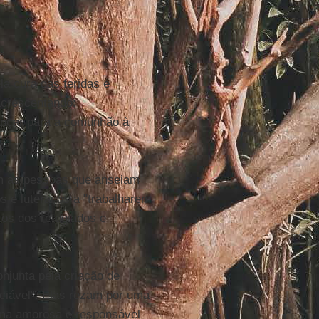
la cura das feridas e
acrescentando:
ançar para a comunhão à
m as pessoas que anseiam
cos e luteranos a "trabalharem
tos dos refugiados e
junta pela criação de
aciável". Elas rezam por uma
ma amorosa e responsável