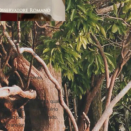
gratidão pelos "dons
 Eles confessam e lamentam o
do preconceito e de conflitos
 instrumentalizadas para
 passada e presente,
onversão diária, pela qual
s que impedem o ministério
ado não possa ser mudado,
er transformados".