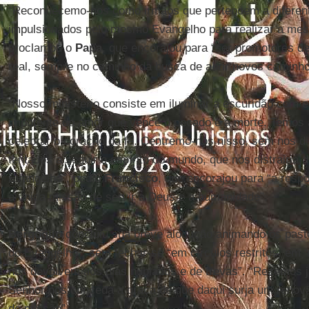
“Reconhecemo-nos como irmãos que pertencem a diferent
impulsionados pelo mesmo Evangelho para realizar a me
proclamou o
Papa
, que encorajou para “ser promotores 
real, sempre no caminho da busca de abrir novos caminho
“Nosso ministério consiste em iluminar a escuridão com e
impotente do amor que vence o pecado e a morte. Temos a
celebrar o coração da fé. Centremo-nos nisso, sem nos d
tentados a seguir o espírito do mundo, que nos distrairia d
Evangelho”, pediu
Francisco
, que encorajou para “a resp
a única missão de servir a Deus e a humanidade”.
Bergoglio
concluiu sua breve alocução animando os pasto
do Evangelho”, sem fechar-se “em círculos restritos, em ‘
nos devolvem aos dias nublados e de trevas”. “Rezemos j
Senhor nos conceda a graça de que daqui surja um reno
de missão”.