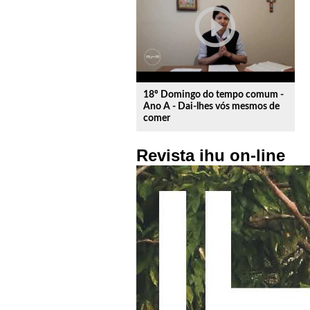
play_circle_outline
18º Domingo do tempo comum -
Ano A - Dai-lhes vós mesmos de
comer
Revista ihu on-line