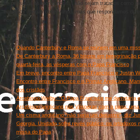
de pessoas, os moribundos... não sejam tratados como in
fiquemos apenas observando, mas que respondamos dizen
nos’”.
Leia mais...
Quando Canterbury e Roma se reúnem em uma mi
De Canterbury a Roma, 36 bispos em peregrinação p
quarta-feira, as vésperas com o Papa Francisco
Em breve, encontro entre Papa Francisco e Justin 
Encontro entre Francisco e o Primaz Anglicano. Man
dos cristãos
Arcebispo Welby: “O Papa Francisco me derrotaria 
Arcebispo anglicano nas Vésperas com o papa: uma
Um cisma anglicano “não seria um desastre”, diz Ju
Georgia. Unidade sofre revés público: os ortodoxos
missa do Papa