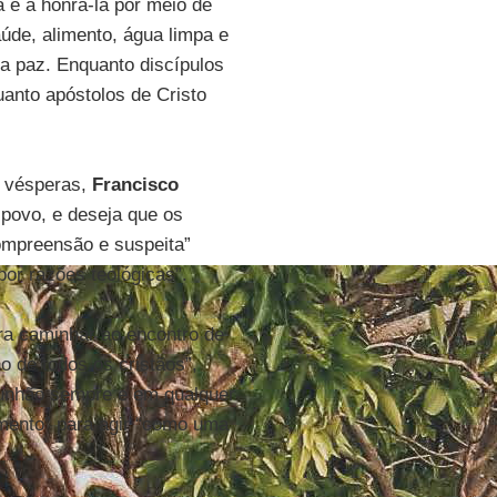
 e a honrá-la por meio de
úde, alimento, água limpa e
 a paz. Enquanto discípulos
anto apóstolos de Cristo
s vésperas,
Francisco
povo, e deseja que os
compreensão e suspeita”
por razões teológicas”.
ra caminhar ao encontro de
 de todos os cristãos”,
unhão sempre e em qualquer
amento” para agir “como uma