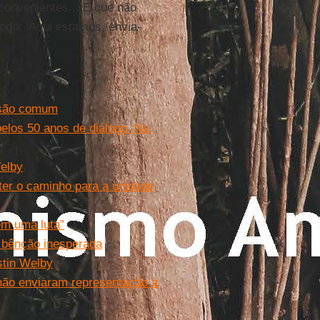
convenientes... E que não
do: ‘Aqui estamos, envia-
ssão comum
elos 50 anos de diálogo. Na
Welby
ter o caminho para a unidade
em uma luta”
 bênção inesperada
stin Welby
 não enviaram representação à