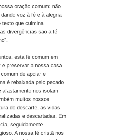
 nossa oração comum: não
dando voz à fé e à alegria
 texto que culmina
as divergências são a fé
ho”.
juntos, esta fé comum em
 e preservar a nossa casa
a comum de apoiar e
na é rebaixada pelo pecado
e afastamento nos isolam
também muitos nossos
ura do descarte, as vidas
nalizadas e descartadas. Em
ência, seguidamente
gioso. A nossa fé cristã nos