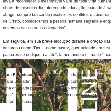
leva a reconhecer o inestimável valor de toda vida humana
obras de misericórdia, oferecendo educação, cuidado à sa
abrigo, sempre buscando resolver os conflitos e construir
de Cristo, consideramos a pessoa humana sagrada e enqu
devemos ser os seus advogados”.
Em seguida, em sua breve alocução durante a oração da
destacou como “Deus, como pastor, quer unidade em seu 
pastores se dediquem a isto”, lamentando o clima de “in
traçado por “razões históricas e culturais, e não somente 
Para
Francisco
, Deus “continua agindo, animando-nos pa
maior unidade”, pois, “o caminho da comunhão é o caminho
uma chamada para “funcionar como instrumentos de com
lugar”, superando “a tentação dos fechamentos e do isol
só família humana”.