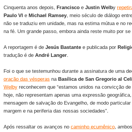
Cinquenta anos depois,
Francisco
e
Justin Welb
y
repeti
Paulo
VI
e
Michael Ramsey
, meio século de diálogo entr
não se traduziu em unidade, mas na estima mútua e no 
na fé. Um grande passo, embora ainda reste muito por se 
A reportagem é de
Jesús Bastante
e publicada por
Religi
tradução é de
André Langer
.
Foi o que se testemunhou durante a assinatura de uma de
oração das vésperas
na
Basílica de San Gregorio al Cel
Welby
reconhecem que “estamos unidos na convicção de qu
hoje, não representam apenas uma expressão geográfica
mensagem de salvação do Evangelho, de modo particular 
margem e na periferia das nossas sociedades”.
Após ressaltar os avanços no
caminho ecumênico
, ambo