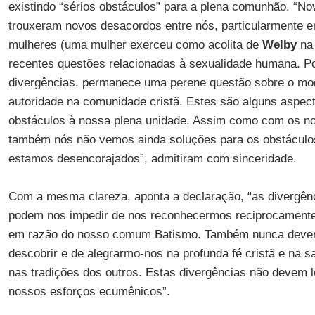
existindo “sérios obstáculos” para a plena comunhão. “No
trouxeram novos desacordos entre nós, particularmente 
mulheres (uma mulher exerceu como acolita de
Welby
na 
recentes questões relacionadas à sexualidade humana. Po
divergências, permanece uma perene questão sobre o mod
autoridade na comunidade cristã. Estes são alguns aspec
obstáculos à nossa plena unidade. Assim como com os n
também nós não vemos ainda soluções para os obstáculo
estamos desencorajados”, admitiram com sinceridade.
Com a mesma clareza, aponta a declaração, “as divergê
podem nos impedir de nos reconhecermos reciprocamente
em razão do nosso comum Batismo. Também nunca dever
descobrir e de alegrarmo-nos na profunda fé cristã e na 
nas tradições dos outros. Estas divergências não devem l
nossos esforços ecumênicos”.