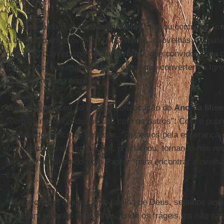
Ao término da oração,
Justin Welby
clamou contra os “m
a desunião entre os fiéis. “Nós somos as ovelhas e o pa
destacou o arcebispo de
Canterbury
, que convidou para 
futuro. Mas advertiu contra as lutas, que convertem a Igr
todos se matam entre si.
Welby
agradeceu ao
Papa
a convocação do
Ano da Mise
“sermos misericordiosos uns com os outros”. Com o pobr
vítimas do tráfico de pessoas. “Rezemos pela esperança
novo caminho de reparação”, proclamou, tornando-nos res
os pés e os olhos do Bom Pastor “para encontrar a ovelha 
casa”.
“Minha oração é que, como família de Deus, sejamos aq
como um rebanho de ovelhas, onde os frágeis, os não nasc