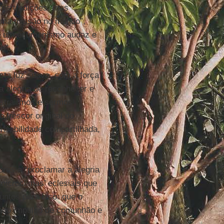
es tradições, mas
sma missão no mundo”,
de um ecumenismo audaz e
s”.
sta luz suave, com a força
 alegria de reconhecer e
istrairmos e sermos
o frescor original do
onsabilidade compartilhada,
res a “proclamar a alegria
microclimas’ eclesiais que
untos para isso: que o
vado impulso de comunhão e