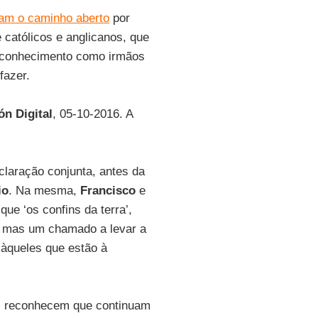
ram o caminho aberto
por
e católicos e anglicanos, que
reconhecimento como irmãos
fazer.
ón Digital
, 05-10-2016. A
claração conjunta, antes da
io
. Na mesma,
Francisco
e
e ‘os confins da terra’,
, mas um chamado a levar a
àqueles que estão à
s reconhecem que continuam