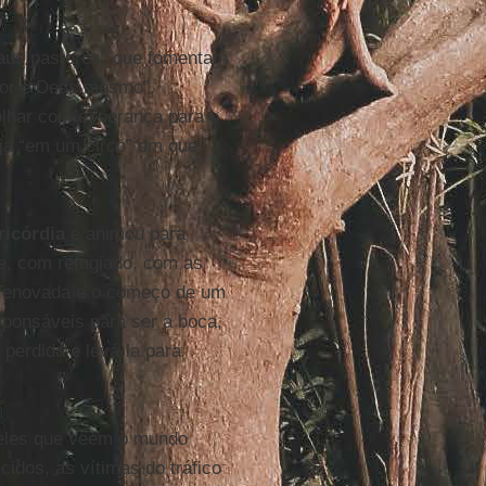
aus pastores” que fomentam
stor é Deus mesmo”,
olhar com esperança para o
eja “em um circo” em que
ricórdia
e animou para
e, com refugiado, com as
 renovada e o começo de um
ponsáveis para ser a boca,
perdida e levá-la para
ueles que veem o mundo
idos, as vítimas do tráfico