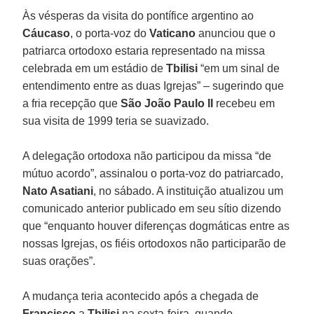
Às vésperas da visita do pontífice argentino ao
Cáucaso
, o porta-voz do
Vaticano
anunciou que o
patriarca ortodoxo estaria representado na missa
celebrada em um estádio de
Tbilisi
“em um sinal de
entendimento entre as duas Igrejas” – sugerindo que
a fria recepção que
São João Paulo II
recebeu em
sua visita de 1999 teria se suavizado.
A delegação ortodoxa não participou da missa “de
mútuo acordo”, assinalou o porta-voz do patriarcado,
Nato Asatiani
, no sábado. A instituição atualizou um
comunicado anterior publicado em seu sítio dizendo
que “enquanto houver diferenças dogmáticas entre as
nossas Igrejas, os fiéis ortodoxos não participarão de
suas orações”.
A mudança teria acontecido após a chegada de
Francisco
a
Tbilisi
na sexta-feira, quando