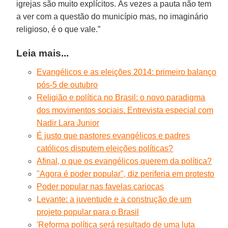
igrejas são muito explícitos. Às vezes a pauta não tem
a ver com a questão do município mas, no imaginário
religioso, é o que vale.”
Leia mais...
Evangélicos e as eleições 2014: primeiro balanço
pós-5 de outubro
Religião e política no Brasil: o novo paradigma
dos movimentos sociais. Entrevista especial com
Nadir Lara Junior
É justo que pastores evangélicos e padres
católicos disputem eleições políticas?
Afinal, o que os evangélicos querem da política?
"Agora é poder popular", diz periferia em protesto
Poder popular nas favelas cariocas
Levante: a juventude e a construção de um
projeto popular para o Brasil
'Reforma política será resultado de uma luta