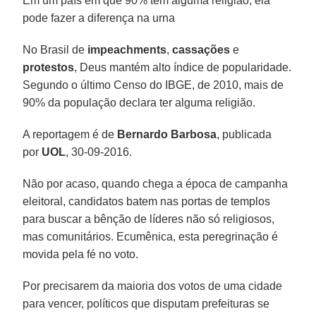
Em um país em que 90% têm alguma religião, ela
pode fazer a diferença na urna
No Brasil de
impeachments
,
cassações
e
protestos
, Deus mantém alto índice de popularidade.
Segundo o último Censo do IBGE, de 2010, mais de
90% da população declara ter alguma religião.
A reportagem é de
Bernardo Barbosa
, publicada
por
UOL
, 30-09-2016.
Não por acaso, quando chega a época de campanha
eleitoral, candidatos batem nas portas de templos
para buscar a bênção de líderes não só religiosos,
mas comunitários. Ecumênica, esta peregrinação é
movida pela fé no voto.
Por precisarem da maioria dos votos de uma cidade
para vencer, políticos que disputam prefeituras se