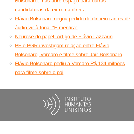
Bolsonaro, mas abre espaço para outras
candidaturas da extrema direita
Flávio Bolsonaro negou pedido de dinheiro antes de
áudio vir à tona: “É mentira”
Neurose do papel. Artigo de Flávio Lazzarin
PF e PGR investigam relação entre Flávio
Bolsonaro, Vorcaro e filme sobre Jair Bolsonaro
Flávio Bolsonaro pediu a Vorcaro R$ 134 milhões
para filme sobre o pai