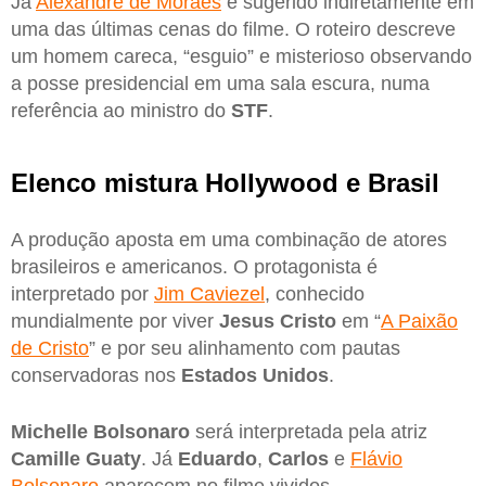
Já
Alexandre de Moraes
é sugerido indiretamente em
uma das últimas cenas do filme. O roteiro descreve
um homem careca, “esguio” e misterioso observando
a posse presidencial em uma sala escura, numa
referência ao ministro do
STF
.
Elenco mistura Hollywood e Brasil
A produção aposta em uma combinação de atores
brasileiros e americanos. O protagonista é
interpretado por
Jim Caviezel
, conhecido
mundialmente por viver
Jesus Cristo
em “
A Paixão
de Cristo
” e por seu alinhamento com pautas
conservadoras nos
Estados Unidos
.
Michelle Bolsonaro
será interpretada pela atriz
Camille Guaty
. Já
Eduardo
,
Carlos
e
Flávio
Bolsonaro
aparecem no filme vividos