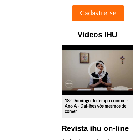
Vídeos IHU
play_circle_outline
18º Domingo do tempo comum -
Ano A - Dai-lhes vós mesmos de
comer
Revista ihu on-line