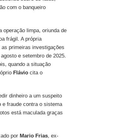
ção com o banqueiro
 operação limpa, oriunda de
 frágil. A própria
e as primeiras investigações
 agosto e setembro de 2025.
s, quando a situação
róprio
Flávio
cita o
edir dinheiro a um suspeito
 e fraude contra o sistema
votos está maculada graças
izado por
Mario Frias
, ex-