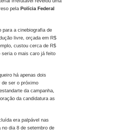
erial irrefutável revelou uma
preso pela
Polícia Federal
 para a cinebiografia de
dução livre, orçada em R$
emplo, custou cerca de R$
o
seria o mais caro já feito
queiro há apenas dois
r
de ser o próximo
o estandarte da campanha,
coração da candidatura as
luída era palpável nas
 no dia 8 de setembro de