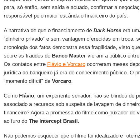
para, só então, sem saída e acuado, confirmar a negocia
responsável pelo maior escândalo financeiro do país.
A narrativa de que o financiamento de
Dark Horse
era uma
“dinheiro privado” e sem vantagem oferecidas em troca, soa
cronologia dos fatos demonstra essa fragilidade, visto qu
sobre as fraudes do
Banco Master
vieram a público entre
Os contatos entre
Flávio e Vorcaro
ocorreram meses depoi
jurídica do banqueiro já era de conhecimento público. O p
“momento difícil” de
Vorcaro
.
Como
Flávio
, um experiente senador, não se blindou de p
associado a recursos sob suspeita de lavagem de dinheiro
financeiro? Agora a promessa do filme como puxador de 
ao furo do
The Intercept Brasil
.
Não podemos esquecer que o filme foi idealizado e roteir