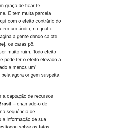
em graça de ficar te
me. E tem muita parcela
qui com o efeito contrário do
da em um áudio, no qual o
agina a gente dando calote
lme], os caras pô,
er muito ruim. Todo efeito
e pode ter o efeito elevado a
vado a menos um”
s pela agora origem suspeita
ar a captação de recursos
Brasil
– chamado-o de
uma sequência de
os a informação de sua
estionou sobre os fatos,