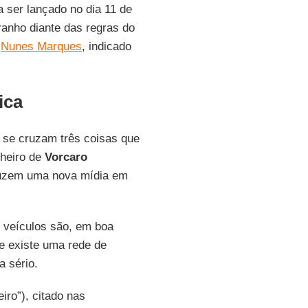
a ser lançado no dia 11 de
ranho diante das regras do
r
Nunes Marques
, indicado
ica
se cruzam três coisas que
nheiro de
Vorcaro
uzem uma nova mídia em
 veículos são, em boa
e existe uma rede de
a sério.
iro”), citado nas