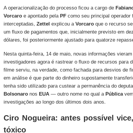
A operacionalização do processo ficou a cargo de
Fabiano
Vorcaro
e apontado pela
PF
como seu principal operador 
interceptadas,
Zettel
explicou a
Vorcaro
que o recurso ser
um fluxo de pagamentos que, inicialmente previsto em dez
dólares, foi posteriormente ajustado para quatorze repas
Nesta quinta-feira, 14 de maio, novas informações vieram
investigadores agora é rastrear o fluxo de recursos para 
filme serviu, na verdade, como fachada para desvios de f
em análise é que parte do dinheiro supostamente transfe
tenha sido utilizado para custear a permanência do deput
Bolsonaro
nos
EUA
— outro nome no qual a
Pública
vem
investigações ao longo dos últimos dois anos.
Ciro Nogueira: antes possível vice
tóxico