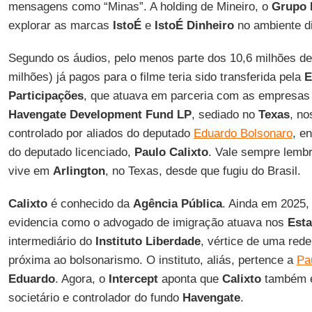
mensagens como “Minas”. A holding de Mineiro, o
Grupo
explorar as marcas
IstoÉ
e
IstoÉ Dinheiro
no ambiente di
Segundo os áudios, pelo menos parte dos 10,6 milhões de
milhões) já pagos para o filme teria sido transferida pela
E
Participações
, que atuava em parceria com as empresa
Havengate Development Fund LP
, sediado no
Texas
, n
controlado por aliados do deputado
Eduardo Bolsonaro
, e
do deputado licenciado,
Paulo Calixto
. Vale sempre lemb
vive em
Arlington
, no Texas, desde que fugiu do Brasil.
Calixto
é conhecido da
Agência
Pública
. Ainda em 2025,
evidencia como o advogado de imigração atuava nos
Est
intermediário do
Instituto
Liberdade
, vértice de uma rede
próxima ao bolsonarismo. O instituto, aliás, pertence a
Pa
Eduardo
. Agora, o
Intercept
aponta que
Calixto
também é
societário e controlador do fundo
Havengate
.