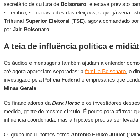
secretário de cultura de
Bolsonaro
, e estava previsto par
setembro, semanas antes das eleições, o que já seria est
Tribunal Superior Eleitoral
(
TSE
), agora comandado po
por
Jair Bolsonaro
.
A teia de influência política e midiát
Os áudios e mensagens também ajudam a entender como 
até agora apareciam separadas: a
família Bolsonaro
, o di
investigado pela
Polícia Federal
e empresários que cond
Minas
Gerais
.
Os financiadores da
Dark Horse
e os investidores desses
medida, gente do mesmo círculo. É pouco para afirmar qu
influência coordenada, mas a hipótese precisa ser levada 
O grupo inclui nomes como
Antonio Freixo Junior
(“Mine