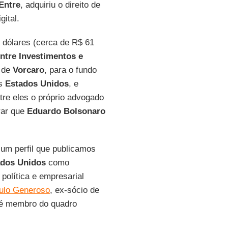
Entre
, adquiriu o direito de
gital.
 dólares (cerca de R$ 61
ntre Investimentos e
s de
Vorcaro
, para o fundo
os
Estados
Unidos
, e
ntre eles o próprio advogado
rar que
Eduardo Bolsonaro
 um perfil que publicamos
ados Unidos
como
 política e empresarial
ulo Generoso
, ex-sócio de
 membro do quadro