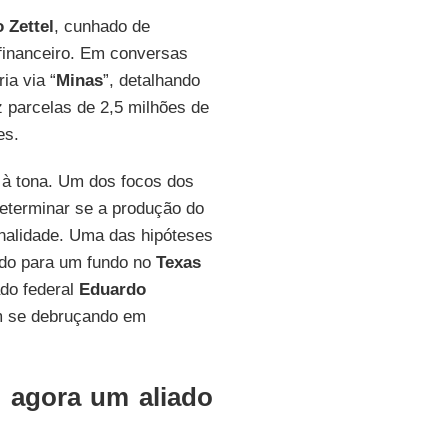
 Zettel
, cunhado de
financeiro. Em conversas
ia via “
Minas
”, detalhando
 parcelas de 2,5 milhões de
ses.
 à tona. Um dos focos dos
determinar se a produção do
inalidade. Uma das hipóteses
rido para um fundo no
Texas
ado federal
Eduardo
 se debruçando em
, agora um aliado