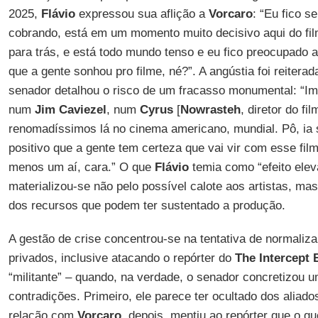
2025,
Flávio
expressou sua aflição a
Vorcaro
: “Eu fico s
cobrando, está em um momento muito decisivo aqui do fil
para trás, e está todo mundo tenso e eu fico preocupado a
que a gente sonhou pro filme, né?”. A angústia foi reitera
senador detalhou o risco de um fracasso monumental: “Im
num
Jim
Caviezel
, num
Cyrus
[
Nowrasteh
, diretor do fi
renomadíssimos lá no cinema americano, mundial. Pô, ia s
positivo que a gente tem certeza que vai vir com esse film
menos um aí, cara.” O que
Flávio
temia como “efeito ele
materializou-se não pelo possível calote aos artistas, ma
dos recursos que podem ter sustentado a produção.
A gestão de crise concentrou-se na tentativa de normaliz
privados, inclusive atacando o repórter do
The Intercept 
“militante” – quando, na verdade, o senador concretizou 
contradições. Primeiro, ele parece ter ocultado dos aliad
relação com
Vorcaro
, depois, mentiu ao repórter que o qu