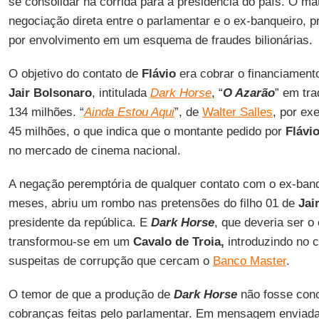
se consolidar na corrida para a presidência do país. O mat
negociação direta entre o parlamentar e o ex-banqueiro, 
por envolvimento em um esquema de fraudes bilionárias.
O objetivo do contato de
Flávio
era cobrar o financiamento
Jair Bolsonaro
, intitulada
Dark Horse
, “
O Azarão
” em tra
134 milhões. “
Ainda Estou Aqui
”, de
Walter Salles
, por ex
45 milhões, o que indica que o montante pedido por
Flávi
no mercado de cinema nacional.
A negação peremptória de qualquer contato com o ex-ban
meses, abriu um rombo nas pretensões do filho 01 de
Jai
presidente da república. E
Dark Horse
, que deveria ser 
transformou-se em um
Cavalo de Troia,
introduzindo no 
suspeitas de corrupção que cercam o
Banco Master
.
O temor de que a produção de
Dark Horse
não fosse conc
cobranças feitas pelo parlamentar. Em mensagem enviada