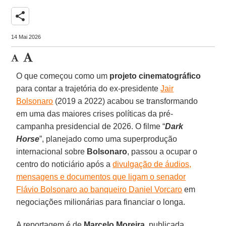
share
14 Mai 2026
O que começou como um
projeto cinematográfico
para contar a trajetória do ex-presidente
Jair
Bolsonaro
(2019 a 2022) acabou se transformando
em uma das maiores crises políticas da pré-
campanha presidencial de 2026. O filme “
Dark
Horse
”, planejado como uma superprodução
internacional sobre
Bolsonaro
, passou a ocupar o
centro do noticiário após a
divulgação de áudios,
mensagens e documentos que ligam o senador
Flávio Bolsonaro ao banqueiro Daniel Vorcaro
em
negociações milionárias para financiar o longa.
A reportagem é de
Marcelo Moreira
, publicada