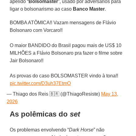
apelido “
Bolsomaster
”, usado por adversários para
ligar o bolsonarismo ao caso
Banco Master
.
BOMBA ATÔMICA!! Vazam mensagens de Flávio
Bolsonaro com Vorcaro!!
O maior BANDIDO do Brasil pagou mais de US$ 10
MILHÕES a Flávio Bolsonaro pra fazer o filme sobre
Jair Bolsonaro!!
As provas do caso BOLSOMASTER vindo à tona!!
pic.twitter.com/D3uh37EtmO
— Thiago dos Reis 🇧🇷 (@ThiagoResiste)
May 13,
2026
As polêmicas do
set
Os problemas envolvendo “
Dark Horse
” não