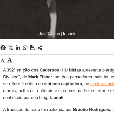
Joy Divison | k-punk
A
392ª edição dos Cadernos IHU ideias
apresenta o artig
Division”, de
Mark Fisher
, um dos pensadores mais influe
se refere à crítica do
sistema capitalista
, ao
aceleracion
morais, políticos, culturais e econômicos. Foi escritor e te
conhecido por seu blog,
k-punk
.
A tradução do texto foi realizada por
Bräulio Rodrigues
, 