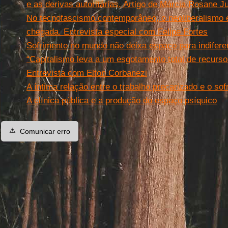
e as derivas autoritárias. Artigo de Márcia Rosane J
No tecnofascismo contemporâneo, o neoliberalismo é
chegada. Entrevista especial com Felipe Fortes
Sofrimento no mundo não deixa espaço para indifere
“Capitalismo leva a um esgotamento total de recursos
Entrevista com Elton Corbanezi
A íntima relação entre o trabalho precarizado e o so
A clínica pública e a produção do espaço psíquico
⚠️
Comunicar erro