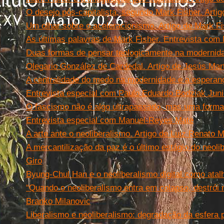
O desejo pós-capitalista, segundo Mark Fisher. Artig
Um olhar sobre o aceleracionismo. Artigo de Mark Fi
As últimas palavras de Mark Fisher. Entrevista com
Duas formas de pensar teologicamente na modernida
Olegario González de Cardedal. Artigo de Jesús Mar
A centralidade do medo na modernidade e a esperan
Entrevista especial com Paulo Eduardo Bodziak Juni
O fascismo não é algo ultrapassado, mas uma forma
Entrevista especial com Manuel-Reyes Mate
A arte ante o neoliberalismo. Artigo de Luiz Renato M
A mercantilização da paz é o último estágio do neoli
Giro
Byung-Chul Han e o neoliberalismo digital como atalh
“Quando o neoliberalismo entra em colapso, destrói 
Branko Milanovic
Liberalismo e neoliberalismo: degradação da esfera pú