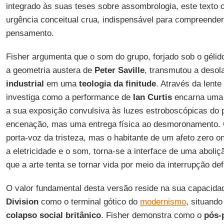
integrado às suas teses sobre assombrologia, este texto 
urgência conceitual crua, indispensável para compreende
pensamento.
Fisher argumenta que o som do grupo, forjado sob o gélid
a geometria austera de
Peter Saville
, transmutou a deso
industrial
em uma
teologia da finitude
. Através da lente
investiga como a performance de
Ian Curtis
encarna uma 
a sua exposição convulsiva às luzes estroboscópicas do 
encenação, mas uma entrega física ao desmoronamento. 
porta-voz da tristeza, mas o habitante de um afeto zero 
a eletricidade e o som, torna-se a interface de uma aboli
que a arte tenta se tornar vida por meio da interrupção defi
O valor fundamental desta versão reside na sua capacid
Division
como o terminal gótico do
modernismo
, situando
colapso social britânico
. Fisher demonstra como o
pós-