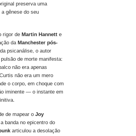
original preserva uma
r a gênese do seu
o rigor de
Martin Hannett
e
lação da
Manchester pós-
 da psicanálise, o autor
pulsão de morte manifesta:
palco não era apenas
Curtis não era um mero
onde o corpo, em choque com
ção iminente — o instante em
nitiva.
ade de mapear o
Joy
 a banda no epicentro do
punk
articulou a desolação