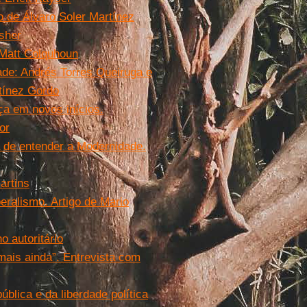
o de Álvaro Soler Martínez
sher
 Matt Colquhoun
de: Andrés Torres Queiruga e
tínez Gordo
ça em novos inícios.
or
 de entender a Modernidade.
artins
beralismo. Artigo de Mario
o autoritário
mais ainda”. Entrevista com
blica e da liberdade política