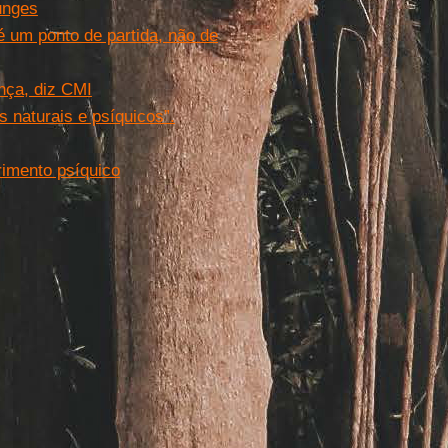
unges
 um ponto de partida, não de
nça, diz CMI
 naturais e psíquicos”.
frimento psíquico