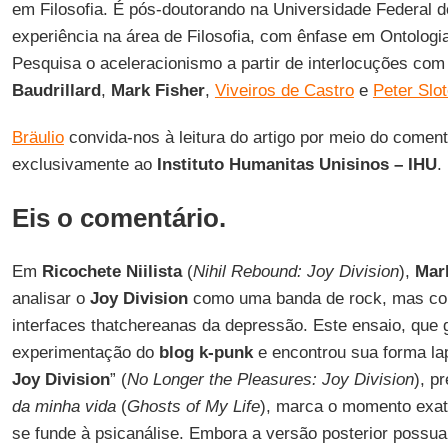
em Filosofia. É pós-doutorando na Universidade Federal 
experiência na área de Filosofia, com ênfase em Ontologia 
Pesquisa o aceleracionismo a partir de interlocuções co
Baudrillard
,
Mark Fisher
,
Viveiros de Castro
e
Peter Slot
Bräulio
convida-nos à leitura do artigo por meio do coment
exclusivamente ao
Instituto Humanitas Unisinos – IHU
.
Eis o comentário.
Em
Ricochete Niilista
(
Nihil Rebound: Joy Division
),
Mar
analisar o
Joy Division
como uma banda de rock, mas co
interfaces thatchereanas da depressão. Este ensaio, que
experimentação do
blog k-punk
e encontrou sua forma la
Joy Division
” (
No Longer the Pleasures: Joy Division
), p
da minha vida
(
Ghosts of My
Life
), marca o momento exato
se funde à psicanálise. Embora a versão posterior poss