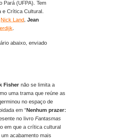
do Pará (UFPA). Tem
e Crítica Cultural.
m
Nick Land
,
Jean
erdijk
.
ário abaixo, enviado
k Fisher
não se limita a
mo uma trama que reúne as
 germinou no espaço de
pidada em “
Nenhum prazer:
resente no livro
Fantasmas
 em que a crítica cultural
ua um acabamento mais