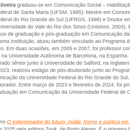
ilveira
graduou-se em Comunicação Social – Habilitaç
ederal de Santa Maria (UFSM, 1995); Mestre em Comun
ederal do Rio Grande do Sul (UFRGS, 1998) e Doutor e
versidade do Vale do Rio dos Sinos (Unisinos, 2003). 
ursos de graduação e pós-graduação em Comunicação da
ma instituição, atuou também vinculado ao Programa 
o. Em duas ocasiões, em 2005 e 2007, foi professor co
te na Universidade Autônoma de Barcelona, na Espanha.
rado sênior junto à Universidade de Salford, na Inglater
2023, realizou estágio de pós-doutorado junto ao Progr
cação da Universidade Federal do Rio Grande do Sul, 
orador. Entre março de 2023 e fevereiro de 2024, foi pro
aduação em Comunicação da Universidade Federal de 
vro
O exterminador do futuro: mídia, horror e política em
e 2025 pela editora Zouk, de Porto Alegre. É o primeiro l