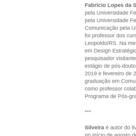
Fabrício Lopes da S
pela Universidade F
pela Universidade F
Comunicação pela Uni
foi professor dos c
Leopoldo/RS. Na mes
em Design Estratégic
pesquisador visitan
estágio de pós-douto
2019 e fevereiro de 
graduação em Comuni
como professor colab
Programa de Pós-gr
***
Silveira
é autor do li
no início de agosto d