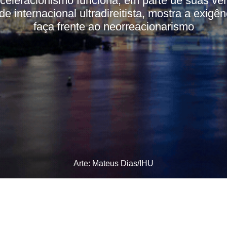
leracionismo funciona, em parte de suas ve
 internacional ultradireitista, mostra a exig
faça frente ao neorreacionarismo
Arte: Mateus Dias/IHU