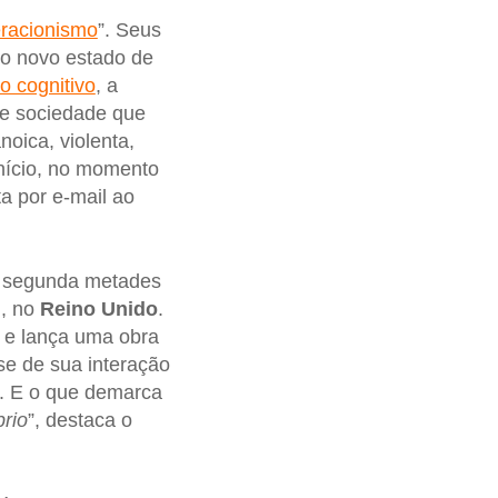
eracionismo
”. Seus
e o novo estado de
o cognitivo
, a
de sociedade que
noica, violenta,
início, no momento
ta por e-mail ao
a segunda metades
), no
Reino Unido
.
, e lança uma obra
e de sua interação
s. E o que demarca
rio
”, destaca o