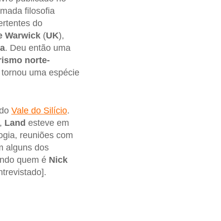
mada filosofia
ertentes do
e Warwick
(
UK
),
a
. Deu então uma
rismo norte-
 tornou uma espécie
 do
Vale do Silício
.
e,
Land
esteve em
logia, reuniões com
em alguns dos
bendo quem é
Nick
trevistado].