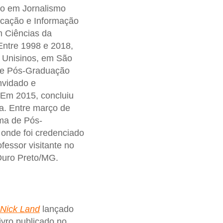
ão em Jornalismo
icação e Informação
m Ciências da
Entre 1998 e 2018,
 Unisinos, em São
de Pós-Graduação
nvidado e
 Em 2015, concluiu
ra. Entre março de
ama de Pós-
onde foi credenciado
fessor visitante no
Ouro Preto/MG.
 Nick Land
lançado
ivro publicado no