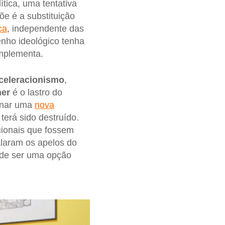
ítica, uma tentativa
e é a substituição
ca
, independente das
enho ideológico tenha
mplementa.
celeracionismo
,
her
é o lastro do
inar uma
nova
erá sido destruído.
acionais que fossem
alaram os apelos do
 de ser uma opção