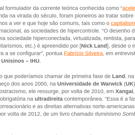
pal formulador da corrente teórica conhecida como “
acel
inda na virada do século, foram pioneiros ao tratar sobr
mos a ver e que hoje são comuns, tais como o
capitalism
macional, as sociedades de hipercontrole. “O desenho 
ma sociedade hiperconectada, virtualizada, rentista, para
tarismos, etc.) é apreendido por [
Nick Land
], desde o 
 a se configurar”, pontua
Fabrício Silveira
, em entrevis
 Unisinos – IHU
.
do que poderíamos chamar de primeira fase de
Land
, n
meço dos anos 2000, na
Universidade de Warwick
(
UK
stracismo, ele ressurge, por volta de 2010, em
Xangai
 obrigatória na
ultradireita
contemporânea. “Essa é a fas
reacionário e as direitas alternativas norte-americana
 por volta de 2012, de um livro chamado
Iluminismo Somb