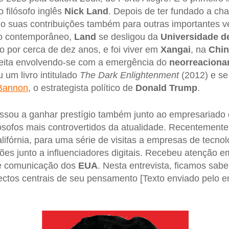
o filósofo inglês
Nick Land
. Depois de ter fundado a cha
do suas contribuições também para outras importantes v
co contemporâneo,
Land
se desligou da
Universidade d
o por cerca de dez anos, e foi viver em
Xangai
, na
Chin
ireita envolvendo-se com a emergência do
neorreaciona
 um livro intitulado
The Dark Enlightenment
(2012) e se
Bannon
, o estrategista político de
Donald Trump
.
assou a ganhar prestígio também junto ao empresariado
ósofos mais controvertidos da atualidade. Recentement
lifórnia, para uma série de visitas a empresas de tecno
ões junto a influenciadores digitais. Recebeu atenção 
 de comunicação dos
EUA
. Nesta entrevista, ficamos sa
ctos centrais de seu pensamento [Texto enviado pelo en