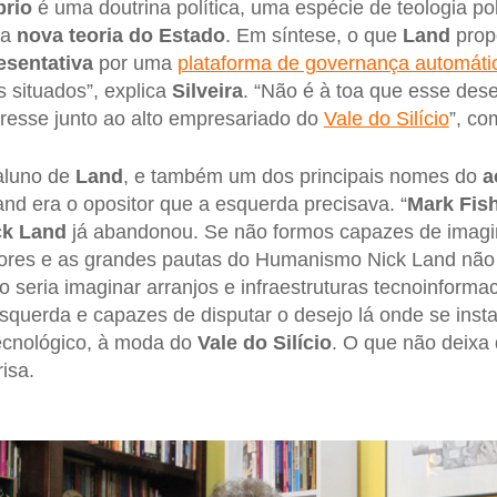
rio
é uma doutrina política, uma espécie de teologia pol
ma
nova teoria do Estado
. Em síntese, o que
Land
propõ
esentativa
por uma
plataforma de governança automáti
 situados”, explica
Silveira
. “Não é à toa que esse des
eresse junto ao alto empresariado do
Vale do Silício
”, co
 aluno de
Land
, e também um dos principais nomes do
a
and era o opositor que a esquerda precisava. “
Mark Fis
ck Land
já abandonou. Se não formos capazes de imag
res e as grandes pautas do Humanismo Nick Land não t
o seria imaginar arranjos e infraestruturas tecnoinform
squerda e capazes de disputar o desejo lá onde se inst
tecnológico, à moda do
Vale do Silício
. O que não deixa
risa.