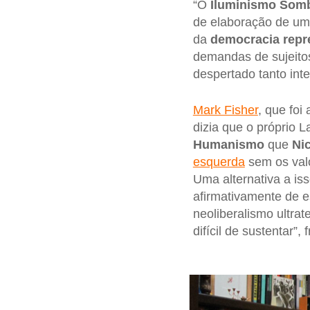
“O
Iluminismo Somb
de elaboração de u
da
democracia repr
demandas de sujeitos
despertado tanto int
Mark Fisher
, que foi
dizia que o próprio L
Humanismo
que
Ni
esquerda
sem os valo
Uma alternativa a iss
afirmativamente de e
neoliberalismo ultra
difícil de sustentar”, f