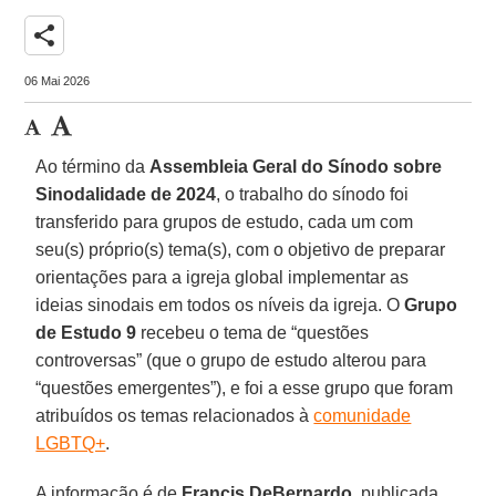
share
06 Mai 2026
Ao término da
Assembleia Geral do Sínodo sobre
Sinodalidade de 2024
, o trabalho do sínodo foi
transferido para grupos de estudo, cada um com
seu(s) próprio(s) tema(s), com o objetivo de preparar
orientações para a igreja global implementar as
ideias sinodais em todos os níveis da igreja. O
Grupo
de Estudo 9
recebeu o tema de “questões
controversas” (que o grupo de estudo alterou para
“questões emergentes”), e foi a esse grupo que foram
atribuídos os temas relacionados à
comunidade
LGBTQ+
.
A informação é de
Francis
DeBernardo
, publicada