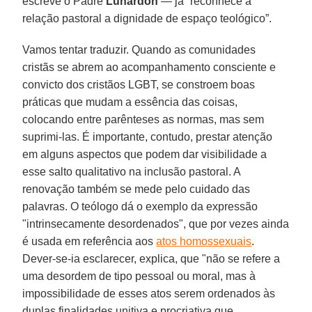
escreve o Padre
Lunardon
— já “reconhece à
relação pastoral a dignidade de espaço teológico”.
Vamos tentar traduzir. Quando as comunidades
cristãs se abrem ao acompanhamento consciente e
convicto dos cristãos LGBT, se constroem boas
práticas que mudam a essência das coisas,
colocando entre parênteses as normas, mas sem
suprimi-las. É importante, contudo, prestar atenção
em alguns aspectos que podem dar visibilidade a
esse salto qualitativo na inclusão pastoral. A
renovação também se mede pelo cuidado das
palavras. O teólogo dá o exemplo da expressão
"intrinsecamente desordenados", que por vezes ainda
é usada em referência aos
atos homossexuais
.
Dever-se-ia esclarecer, explica, que "não se refere a
uma desordem de tipo pessoal ou moral, mas à
impossibilidade de esses atos serem ordenados às
duplas finalidades unitiva e procriativa que