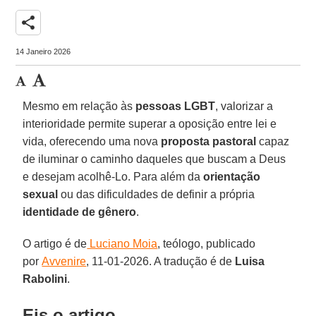
share
14 Janeiro 2026
Mesmo em relação às
pessoas LGBT
, valorizar a
interioridade permite superar a oposição entre lei e
vida, oferecendo uma nova
proposta pastoral
capaz
de iluminar o caminho daqueles que buscam a Deus
e desejam acolhê-Lo. Para além da
orientação
sexual
ou das dificuldades de definir a própria
identidade de gênero
.
O artigo é de
Luciano Moia
, teólogo, publicado
por
Avvenire
, 11-01-2026. A tradução é de
Luisa
Rabolini
.
Eis o artigo.