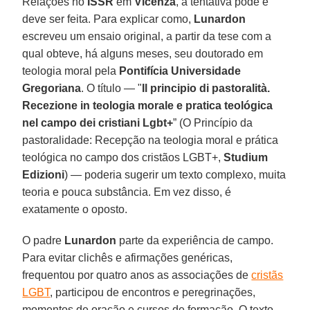
Relações no
ISSR
em
Vicenza
, a tentativa pode e
deve ser feita. Para explicar como,
Lunardon
escreveu um ensaio original, a partir da tese com a
qual obteve, há alguns meses, seu doutorado em
teologia moral pela
Pontifícia Universidade
Gregoriana
. O título — "
Il principio di pastoralità.
Recezione in teologia morale e pratica teológica
nel campo dei cristiani Lgbt+
” (O Princípio da
pastoralidade: Recepção na teologia moral e prática
teológica no campo dos cristãos LGBT+,
Studium
Edizioni
) — poderia sugerir um texto complexo, muita
teoria e pouca substância. Em vez disso, é
exatamente o oposto.
O padre
Lunardon
parte da experiência de campo.
Para evitar clichês e afirmações genéricas,
frequentou por quatro anos as associações de
cristãs
LGBT
, participou de encontros e peregrinações,
momentos de oração e cursos de formação. O texto