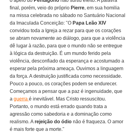
o apelo do
Pentágono
não surtiu efeito. A palavra
final, porém, veio do próprio
Pierre
, em sua homilia
na missa celebrada no sábado no Santuário Nacional
da Imaculada Conceição: "O
Papa Leão XIV
convidou toda a Igreja a rezar para que os corações
se abram novamente ao diálogo, para que a violência
dê lugar à razão, para que o mundo não se entregue
à lógica da destruição. É um mundo ferido pela
violência, desconfiado da esperança e acostumado a
esperar pela próxima ameaça. Ouvimos a linguagem
da força. A destruição justificada como necessidade.
Pouco a pouco, os corações podem se endurecer.
Começamos a pensar que a paz é ingenuidade, que
a
guerra
é inevitável. Mas Cristo ressuscitou.
Portanto, o mundo está errado quando trata a
agressão como sabedoria e a dominação como
realismo. A
rejeição do ódio
não é fraqueza. O amor
é mais forte que a morte."