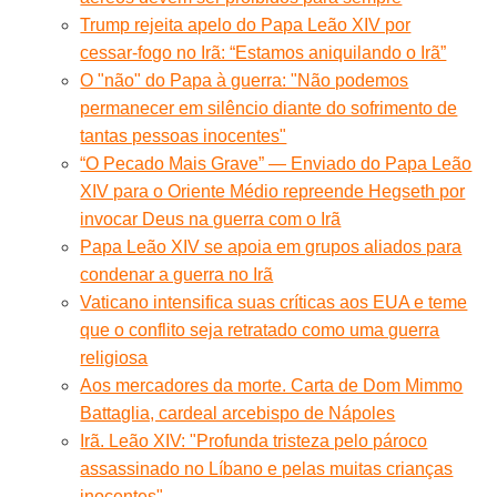
Trump rejeita apelo do Papa Leão XIV por
cessar-fogo no Irã: “Estamos aniquilando o Irã”
O "não" do Papa à guerra: "Não podemos
permanecer em silêncio diante do sofrimento de
tantas pessoas inocentes"
“O Pecado Mais Grave” — Enviado do Papa Leão
XIV para o Oriente Médio repreende Hegseth por
invocar Deus na guerra com o Irã
Papa Leão XIV se apoia em grupos aliados para
condenar a guerra no Irã
Vaticano intensifica suas críticas aos EUA e teme
que o conflito seja retratado como uma guerra
religiosa
Aos mercadores da morte. Carta de Dom Mimmo
Battaglia, cardeal arcebispo de Nápoles
Irã. Leão XIV: "Profunda tristeza pelo pároco
assassinado no Líbano e pelas muitas crianças
inocentes"