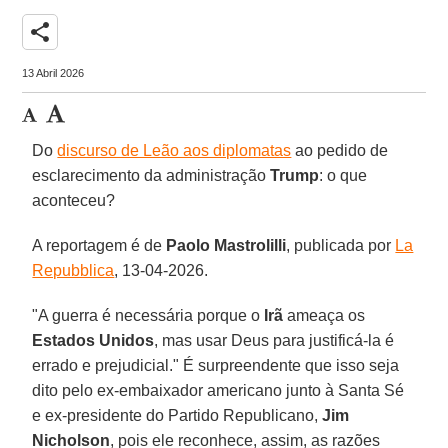
share
13 Abril 2026
Do
discurso de Leão aos diplomatas
ao pedido de
esclarecimento da administração
Trump
: o que
aconteceu?
A reportagem é de
Paolo
Mastrolilli
, publicada por
La
Repubblica
, 13-04-2026.
"A guerra é necessária porque o
Irã
ameaça os
Estados Unidos
, mas usar Deus para justificá-la é
errado e prejudicial." É surpreendente que isso seja
dito pelo ex-embaixador americano junto à Santa Sé
e ex-presidente do Partido Republicano,
Jim
Nicholson
, pois ele reconhece, assim, as razões