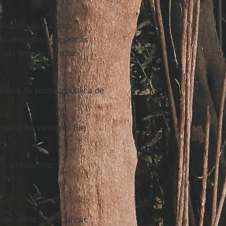
ricano viajará para
orte-africanos chegam às
do demais para ter
moral da postura pública de
omacia do Vaticano. Ele
’s ambassador.
 the world. The Catholic