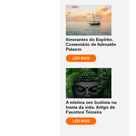
Itinerantes do Espírito.
Comentário de Adroaldo
Palaoro
LER MAIS
A mística zen budista na
trama da vida. Artigo de
Faustino Teixeira
LER MAIS