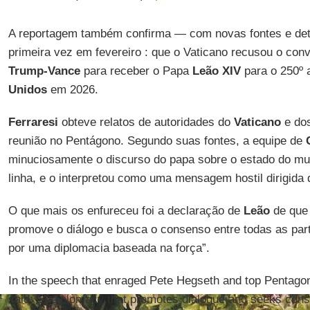
A reportagem também confirma — com novas fontes e deta
primeira vez em fevereiro : que o Vaticano recusou o con
Trump-Vance
para receber o Papa
Leão XIV
para o 250º 
Unidos
em 2026.
Ferraresi
obteve relatos de autoridades do
Vaticano
e do
reunião no Pentágono. Segundo suas fontes, a equipe de
minuciosamente o discurso do papa sobre o estado do mun
linha, e o interpretou como uma mensagem hostil dirigida
O que mais os enfureceu foi a declaração de
Leão
de que 
promove o diálogo e busca o consenso entre todas as part
por uma diplomacia baseada na força”.
In the speech that enraged Pete Hegseth and top Pentagon
said: “A diplomacy that promotes dialogue and seeks cons