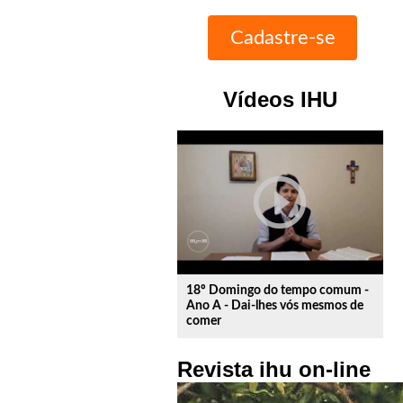
Vídeos IHU
play_circle_outline
18º Domingo do tempo comum -
Ano A - Dai-lhes vós mesmos de
comer
Revista ihu on-line