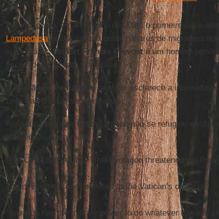
Em vez disso, em 4 de julho de 2026, o primeiro papa ame
Lampedusa
, a ilha italiana onde milhares de migrantes n
suas praias.
Robert Francis Prevost
é um homem pondera
escolhido essa data por acaso.
A reunião no
Pentágono
também esclarece a intensidade 
Leão nas últimas seis semanas.
Após a palestra de
Colby
, o papa não se refugiou na dipl
pressionou ainda mais.
🚨MAJOR BREAKING: The Pentagon threatened the Pope
The direct message delivered to the Vatican’s diplomat:
“America has the military power to do whatever it wants in