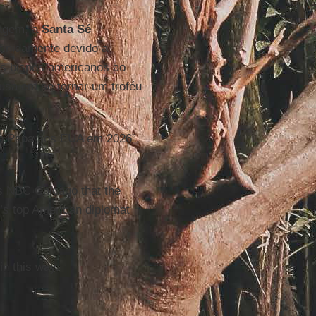
tagem, a
Santa Sé
finidamente devido a
os bispos americanos ao
usa em se tornar um troféu
 o Papa aos EUA em 2026”,
s NBC Chicago that the
’s top American diplomat
in this way.