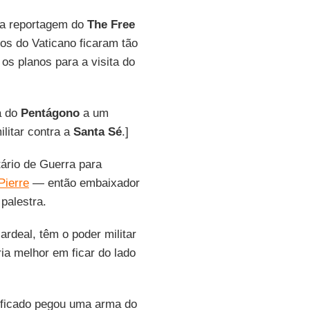
 a reportagem do
The Free
os do Vaticano ficaram tão
s planos para a visita do
a do
Pentágono
a um
litar contra a
Santa Sé
.]
tário de Guerra para
Pierre
— então embaixador
palestra.
rdeal, têm o poder militar
ia melhor em ficar do lado
ificado pegou uma arma do