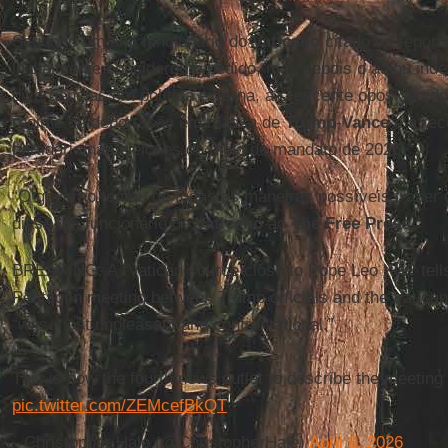
Segundo um alto funcionário do
Vaticano
citado na repor
inicialmente considerou o pedido, mas depois o adiou inde
divergências em política externa, à crescente oposição d
regime de deportação em massa de
Trump
-
Vance
e à rec
partidário nas eleições de meio de mandato de 2026.
“O governo tentou de todas as maneiras possíveis trazer
disse um funcionário do
Vaticano
ao
The Free Press
.
BREAKING: A “Vatican source close to Pope Leo XIV” tell
Pentagon meeting between Trump officials and the Vatican
“was most unpleasant and confrontational.”
This is now the fourth news outlet to describe the meeting 
pic.twitter.com/ZEMcefBkQT
— Christopher Hale (@ChristopherHale)
April 9, 2026