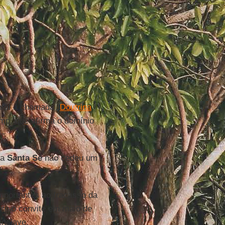
ntal à chamada "
Doutrina
ump, que afirma o domínio
 a
Santa Sé
não cedeu um
portantes ao fracasso da
te o convite em maio de
nclave.