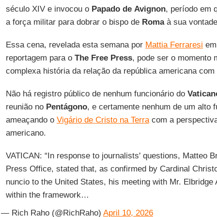
século XIV e invocou o
Papado de
Avignon
, período em 
a força militar para dobrar o bispo de
Roma
à sua vontade
Essa cena, revelada esta semana por
Mattia Ferraresi
em 
reportagem para o
The Free Press
, pode ser o momento m
complexa história da relação da república americana com
Não há registro público de nenhum funcionário do
Vatican
reunião no
Pentágono
, e certamente nenhum de um alto f
ameaçando o
Vigário de Cristo na Terra
com a perspectiva
americano.
VATICAN: “In response to journalists' questions, Matteo Br
Press Office, stated that, as confirmed by Cardinal Christ
nuncio to the United States, his meeting with Mr. Elbridg
within the framework…
— Rich Raho (@RichRaho)
April 10, 2026