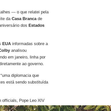
lhes — o que relatei pela
vite da
Casa Branca
de
aniversário dos
Estados
s
EUA
informadas sobre a
Colby
analisou
do em janeiro, linha por
 diretamente ao governo.
“uma diplomacia que
es está sendo substituída
 officials, Pope Leo XIV
ensus among all parties is