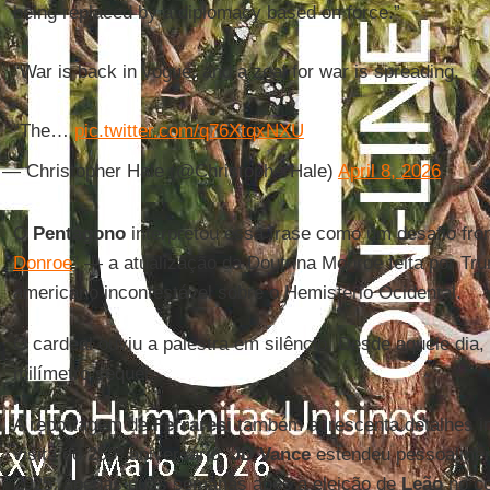
being replaced by a diplomacy based on force.”
“War is back in vogue, and a zeal for war is spreading.
“The…
pic.twitter.com/q76XtqxNXU
— Christopher Hale (@ChristopherHale)
April 8, 2026
O
Pentágono
interpretou essa frase como um desafio fro
Donroe
" — a atualização da Doutrina Monroe feita por Tr
americano incontestável sobre o Hemisfério Ocidental.
O cardeal ouviu a palestra em silêncio. Desde aquele dia,
milímetro sequer.
A reportagem de
Ferraresi
também acrescenta detalhes im
visita do 250º aniversário.
JD Vance
estendeu pessoalmen
2025, apenas duas semanas após a eleição de
Leão
no co