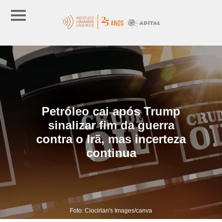
Petróleo cai após Trump
sinalizar fim da guerra
contra o Irã, mas incerteza
continua
Foto: Ciocirlan's Images/canva