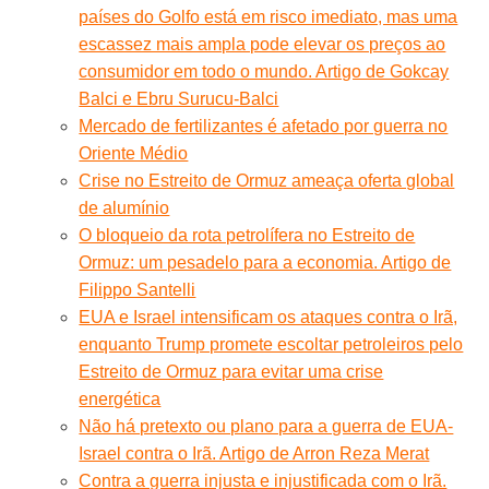
países do Golfo está em risco imediato, mas uma
escassez mais ampla pode elevar os preços ao
consumidor em todo o mundo. Artigo de Gokcay
Balci e Ebru Surucu-Balci
Mercado de fertilizantes é afetado por guerra no
Oriente Médio
Crise no Estreito de Ormuz ameaça oferta global
de alumínio
O bloqueio da rota petrolífera no Estreito de
Ormuz: um pesadelo para a economia. Artigo de
Filippo Santelli
EUA e Israel intensificam os ataques contra o Irã,
enquanto Trump promete escoltar petroleiros pelo
Estreito de Ormuz para evitar uma crise
energética
Não há pretexto ou plano para a guerra de EUA-
Israel contra o Irã. Artigo de Arron Reza Merat
Contra a guerra injusta e injustificada com o Irã.