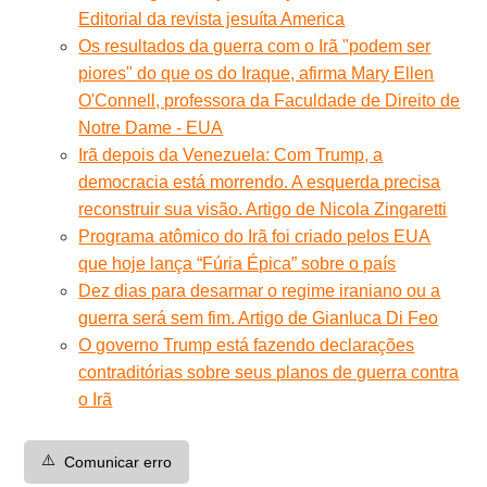
Editorial da revista jesuíta America
Os resultados da guerra com o Irã "podem ser
piores" do que os do Iraque, afirma Mary Ellen
O'Connell, professora da Faculdade de Direito de
Notre Dame - EUA
Irã depois da Venezuela: Com Trump, a
democracia está morrendo. A esquerda precisa
reconstruir sua visão. Artigo de Nicola Zingaretti
Programa atômico do Irã foi criado pelos EUA
que hoje lança “Fúria Épica” sobre o país
Dez dias para desarmar o regime iraniano ou a
guerra será sem fim. Artigo de Gianluca Di Feo
O governo Trump está fazendo declarações
contraditórias sobre seus planos de guerra contra
o Irã
⚠️
Comunicar erro