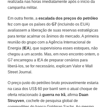
realizada nas horas imediatamente após o início da
campanha militar.
Em outra frente, a
escalada dos preços do petróleo
fez com que os países do
G7
(incluindo os EUA)
avaliassem a liberação de suas reservas estratégicas
para tentar acalmar os ânimos do mercado. A primeira
reunião do grupo com a Agência Internacional de
Energia (
IEA
), que supervisiona esses estoques, não
chegou a um acordo. Mas, em novo encontro ontem, o
G7 encarregou a IEA de preparar cenários para
liberá-los, se for necessário, explicam Valor e Wall
Street Journal.
O preço-justo do petróleo bruto provavelmente estaria
na casa dos US$ 60 por barril sem o atual choque de
oferta relacionado à
guerra no Irã
, afirma
Daan
Struyven
, cochefe de pesquisa global de
commodities
do banco Goldman Sachs. Ao mesmo