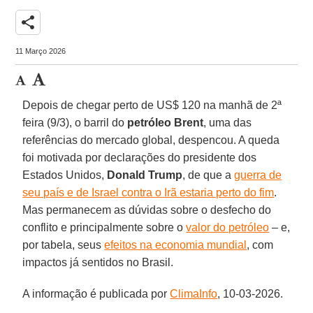
share
11 Março 2026
Depois de chegar perto de US$ 120 na manhã de 2ª
feira (9/3), o barril do
petróleo Brent
, uma das
referências do mercado global, despencou. A queda
foi motivada por declarações do presidente dos
Estados Unidos,
Donald Trump
, de que a
guerra de
seu país e de Israel contra o Irã estaria perto do fim
.
Mas permanecem as dúvidas sobre o desfecho do
conflito e principalmente sobre o
valor do petróleo
– e,
por tabela, seus
efeitos na economia mundial
, com
impactos já sentidos no Brasil.
A informação é publicada por
ClimaInfo
, 10-03-2026.