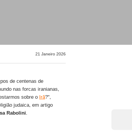
21 Janeiro 2026
rpos de centenas de
undo nas forcas iranianas,
festarmos sobre o
Irã
?",
eligião judaica, em artigo
sa
Rabolini
.