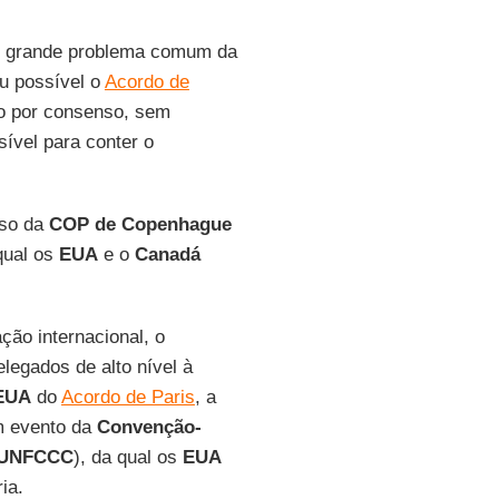
 o grande problema comum da
u possível o
Acordo de
do por consenso, sem
ível para conter o
sso da
COP de Copenhague
qual os
EUA
e o
Canadá
ão internacional, o
elegados de alto nível à
EUA
do
Acordo de Paris
, a
 evento da
Convenção-
UNFCCC
), da qual os
EUA
ia.