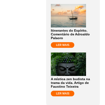
Itinerantes do Espírito.
Comentário de Adroaldo
Palaoro
LER MAIS
A mística zen budista na
trama da vida. Artigo de
Faustino Teixeira
LER MAIS