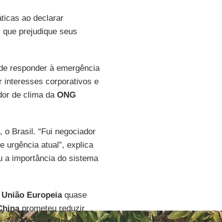
icas ao declarar
 que prejudique seus
pode responder à emergência
r interesses corporativos e
dor de clima da
ONG
, o Brasil. “Fui negociador
 urgência atual”, explica
u a importância do sistema
a
União Europeia
quase
China
prometeu reduzir
acaba de aprovar novas