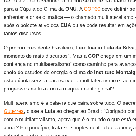
De 10 a 20 de novembro, o mundo se reúne na cidade bras
para a Cúpula do Clima da
ONU
. A
COP30
deve definir se
enfrentar a crise climática — o chamado multilateralismo 
após o boicote ativo dos
EUA
ou se pode resultar em açõ
tantos discursos.
O próprio presidente brasileiro,
Luiz Inácio Lula da Silva
momento de mais discursos”. Mas a
COP
chega em um m
confiança no multilateralismo” como caminho para avanço
chefe de estudos de energia e clima do
Instituto Montai
esta cúpula servirá para salvar o multilateralismo e, ao 
progressos na luta contra o aquecimento global?
Multilateralismo é a palavra que paira sobre tudo. O secre
Guterres
, disse a
Lula
ao chegar ao Brasil: “Obrigado po
com o multilateralismo, agora que é o mundo o que está e
afinal? Em princípio, trata-se simplesmente da colaboraçã
enfrentar problemas comuns.