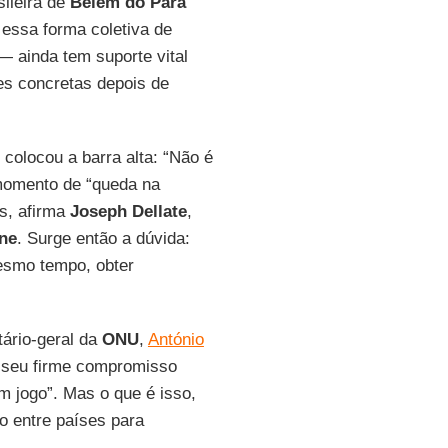
ileira de
Belém do Pará
 essa forma coletiva de
— ainda tem suporte vital
es concretas depois de
, colocou a barra alta: “Não é
omento de “queda na
s, afirma
Joseph Dellate
,
gne
. Surge então a dúvida:
mesmo tempo, obter
tário-geral da
ONU
,
António
r seu firme compromisso
m jogo”. Mas o que é isso,
o entre países para