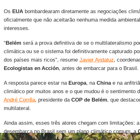
Os
EUA
bombardearam diretamente as negociações climát
oficialmente que não aceitarão nenhuma medida ambiental
interesses.
“
Belém
será a prova definitiva de se o multilateralismo 
climática ou se o sistema foi definitivamente capturado po
dos países mais ricos”, resume
Javier Andaluz
, coordena
Ecologistas en Acción
, antes de embarcar para o Brasil.
A resposta parece estar na
Europa
, na
China
e na anfitriã
climático por muitos anos e o que mudou é o sentimento de
André Corrêa
, presidente da
COP de Belém
, que destaco
multilateral.
Ainda assim, esses três atores chegam com limitações: 
desembarca no Brasil sem um plano climático comum, a
levemente suas emissões após atingir o pico, e o Brasil 