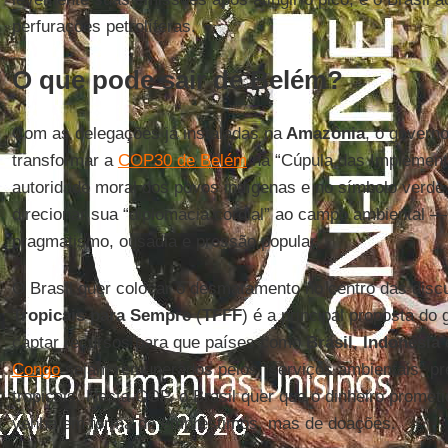
perfurações petrolíferas.
O que pode sair de Belém?
Com as delegações já instaladas na
Amazônia
, o governo
transformar a
COP30 de Belém
na “Cúpula das Implement
autoridade moral dos povos indígenas e no símbolo verde da
direcionar sua “diplomacia cordial” ao campo ambiental 
pragmatismo, ousadia e pressão popular.
O Brasil quer colocar o desmatamento no centro das dis
Tropicais para Sempre
(
TFFF
) é a principal proposta do
captar recursos para que países como
Brasil
,
Indonésia
Congo
sejam remunerados pelos “serviços ambientais” pre
tropicais. Nesta COP, o Brasil quer que o dinheiro prometi
venha em forma de empréstimos, mas de doações.