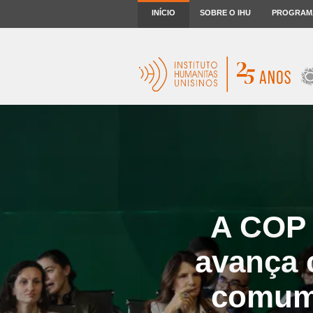
INÍCIO
SOBRE O IHU
PROGRAM
A COP 
avança 
comum 