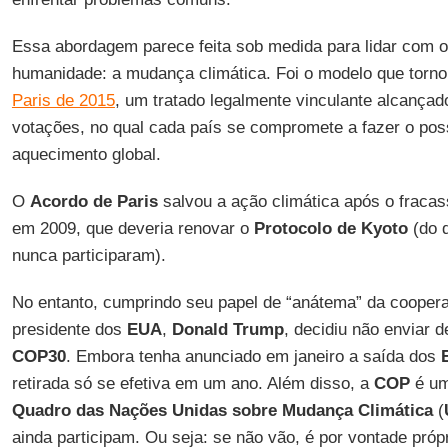
Essa abordagem parece feita sob medida para lidar com
humanidade: a mudança climática. Foi o modelo que torno
Paris de 2015
, um tratado legalmente vinculante alcança
votações, no qual cada país se compromete a fazer o poss
aquecimento global.
O
Acordo de Paris
salvou a ação climática após o fraca
em 2009, que deveria renovar o
Protocolo de Kyoto
(do 
nunca participaram).
No entanto, cumprindo seu papel de “anátema” da cooperaç
presidente dos
EUA
,
Donald Trump
, decidiu não enviar d
COP30
. Embora tenha anunciado em janeiro a saída dos
retirada só se efetiva em um ano. Além disso, a
COP
é um
Quadro das Nações Unidas sobre Mudança Climática
(
ainda participam. Ou seja: se não vão, é por vontade própr