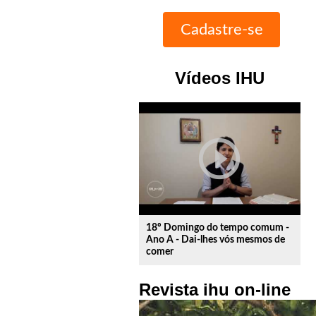
Vídeos IHU
play_circle_outline
18º Domingo do tempo comum -
Ano A - Dai-lhes vós mesmos de
comer
Revista ihu on-line