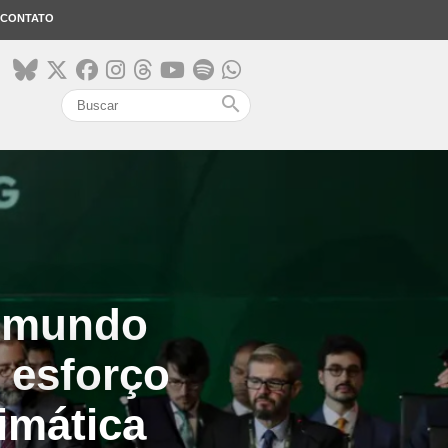
CONTATO
search
o mundo
 esforço
imática