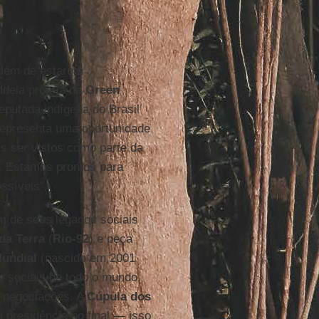
Além de estarem
ldeia própria na
Green
deputada indígena do Brasil
epresenta uma oportunidade
s ser vistos como parte da
. Estamos prontos para
ossíveis”.
 de seus legados sociais
da Terra
(
Rio-92
) e peça
undial
(nascido em 2001
s sociais de todo o mundo.
s negociações. A
Cúpula dos
 presidência no final — isso