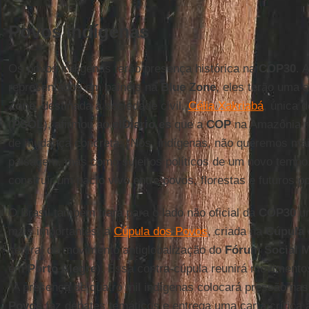
Povos indígenas
Os povos indígenas terão presença histórica na
COP30
. 
representados em painéis na
Blue Zone
, eles terão uma a
Zone
, destinada à sociedade civil.
Célia Xakriabá
, única 
(
PSOL
), afirmou ao
elDiario.es
que a
COP
na Amazônia r
de mudança concreta: “Nós, indígenas, não queremos mai
paisagem, mas como sujeitos políticos de um novo tempo
construir um pacto vivo entre povos, florestas e futuros p
O Brasil também trará para o lado não oficial da
COP30
um
mais importantes: a
Cúpula dos Povos
, criada na
Cúpula 
central do movimento antiglobalização do
Fórum Social M
em
Porto Alegre
). Essa contra-cúpula reunirá movimento
“A presença de quatro mil indígenas colocará pressão na
Povos
faz debates temáticos e entrega uma carta crítica à