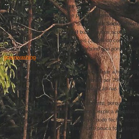
“Um ponto importante do
TFFF
é que 20% dos fundos seja
às comunidades tradicionais e povos indígenas”, afirma
C
analista de políticas climáticas do
Instituto Socioambien
na
COP30
. Além disso, o
Brasil
busca outros acordos para
promover o uso de biocombustíveis (22,5% do combustível
criação de um mercado único de carbono que ponha orde
greenwashing
.
Mas o grande desafio continua sendo desligar a humanida
— petróleo, carvão e gás — responsáveis por 75% das em
essas fontes é o que se chama de mitigação nas
COPs
.
“Em mitigação, não vamos conseguir muito, porque os pla
União Europeia
, chegaram atrasados”, explica
Andaluz
.
Brasil, querendo um resultado positivo, pode fechar acord
mas não um acordo global. E isso, com pouca força legal
molhado”, conclui.