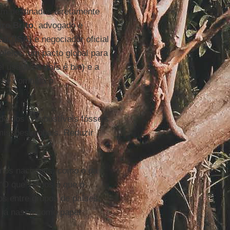
m destinados diretamente
iro Brito
, advogado e
tal
(
ISA
) e negociador oficial
lelos: um pacto global para
 usado no país é bio) e a
m e combata o
de dos combustíveis fósseis
issões globais. Reduzir
nos nacionais, como o da
 “O que vemos é que o
os entre grupos de países,
, já nasce como papel