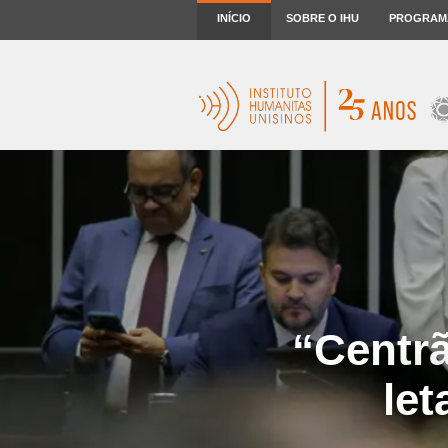
INÍCIO
SOBRE O IHU
PROGRAM
“Centr
let