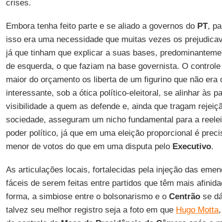
crises.
Embora tenha feito parte e se aliado a governos do
PT
, p
isso era uma necessidade que muitas vezes os prejudicava 
já que tinham que explicar a suas bases, predominanteme
de esquerda, o que faziam na base governista. O control
maior do orçamento os liberta de um figurino que não era
interessante, sob a ótica político-eleitoral, se alinhar às 
visibilidade a quem as defende e, ainda que tragam rejeiç
sociedade, asseguram um nicho fundamental para a reele
poder político, já que em uma eleição proporcional é prec
menor de votos do que em uma disputa pelo
Executivo
.
As articulações locais, fortalecidas pela injeção das em
fáceis de serem feitas entre partidos que têm mais afinid
forma, a simbiose entre o bolsonarismo e o
Centrão
se dá
talvez seu melhor registro seja a foto em que
Hugo Motta