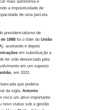
car mais autonomia e
zando a impositividade de
opacidade de uma parcela
o presidencialismo de
 de 1988
foi o líder do
União
A
), aceitando e depois
unicações
em substituição a
de ter sido denunciado pela
nvolvimento em um suposto
anhão
, em 2022.
 bancada que poderia
nal da sigla,
Antonio
 risco um ativo importante:
 novo status sob a gestão