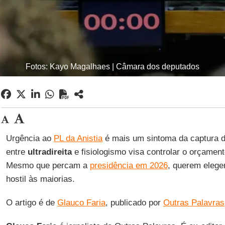
Fotos: Kayo Magalhaes | Câmara dos deputados
Urgência ao
PL da Anistia
é mais um sintoma da captura do
entre
ultradireita
e fisiologismo visa controlar o orçamento
Mesmo que percam a
presidência em 2026
, querem elege
hostil às maiorias.
O artigo é de
Glauco Faria
, publicado por
Outras Palavras