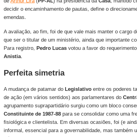
de
Arthur Lira
(
PP-AL
) na presidência da
Casa
, mantido 
decidir o encaminhamento de pautas, define o direcionam
emendas.
A avaliação, ao fim, foi de que vale mais manter o cargo 
que ser o titular de um ministério, ainda que importante 
Para registro,
Pedro Lucas
votou a favor do requerimento
Anistia
.
Perfeita simetria
A mudança de patamar do
Legislativo
entre os poderes t
de ação (em vários sentidos) aos parlamentares do
Centr
agrupamento suprapartidário surgiu como um bloco cons
Constituinte de 1987-88
para se consolidar como uma fr
fisiológica e clientelista. Em diversas ocasiões, foi (e aind
informal, essencial para a governabilidade, mas também 