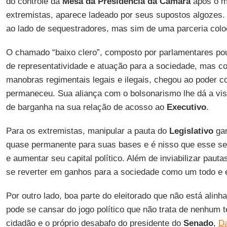
do controle da
Mesa da Presidência da Câmara
após o m
extremistas, aparece ladeado por seus supostos algozes.
ao lado de sequestradores, mas sim de uma parceria col
O chamado “baixo clero”, composto por parlamentares p
de representatividade e atuação para a sociedade, mas 
manobras regimentais legais e ilegais, chegou ao poder 
permaneceu. Sua aliança com o bolsonarismo lhe dá a visi
de barganha na sua relação de acosso ao
Executivo
.
Para os extremistas, manipular a pauta do
Legislativo
gar
quase permanente para suas bases e é nisso que esse s
e aumentar seu capital político. Além de inviabilizar pau
se reverter em ganhos para a sociedade como um todo e 
Por outro lado, boa parte do eleitorado que não está alinh
pode se cansar do jogo político que não trata de nenhum t
cidadão e o próprio desabafo do presidente do
Senado
,
Da