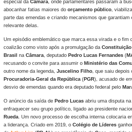
especial da
Câmara
, onde parlamentares passaram a bus
abocanhar fatias maiores do
orçamento público
, viabili
parte das emendas e criando mecanismos que garantiam 
relevante delas.
Um episódio emblemático que marca essa virada e o fim d
coalizão como visto após a promulgação da
Constituição
Brasil
na
Câmara
, deputado
Pedro Lucas Fernandes
(
M
recusando o convite para assumir o
Ministério das Com
outro nome da legenda,
Juscelino Filho
, que saiu depois 
Procuradoria-Geral da República
(
PGR
), acusado de e
desvio de emendas quando era deputado federal pelo
Mar
O anúncio da saída de
Pedro Lucas
abriu uma disputa na
enfraquecer seu grupo político, ligado ao presidente nacio
Rueda
. Um novo processo de escolha interna colocaria em
a liderança. Criado em 2019, o
Colégio de Líderes
ganhou