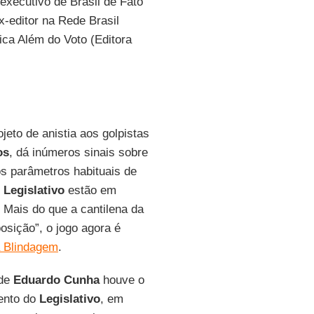
-executivo de Brasil de Fato
x-editor na Rede Brasil
ica Além do Voto (Editora
eto de anistia aos golpistas
os
, dá inúmeros sinais sobre
ios parâmetros habituais de
e
Legislativo
estão em
 Mais do que a cantilena da
posição”, o jogo agora é
 Blindagem
.
 de
Eduardo Cunha
houve o
ento do
Legislativo
, em