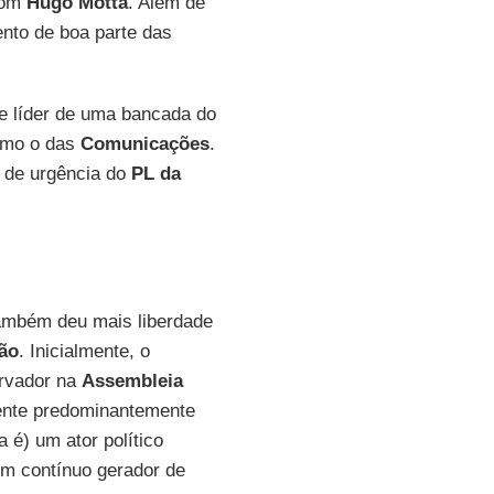
com
Hugo Motta
. Além de
ento de boa parte das
de líder de uma bancada do
como o das
Comunicações
.
 de urgência do
PL da
ambém deu mais liberdade
ão
. Inicialmente, o
ervador na
Assembleia
ente predominantemente
a é) um ator político
um contínuo gerador de