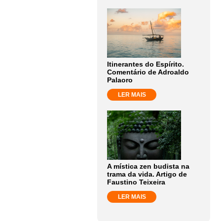
Itinerantes do Espírito.
Comentário de Adroaldo
Palaoro
LER MAIS
A mística zen budista na
trama da vida. Artigo de
Faustino Teixeira
LER MAIS