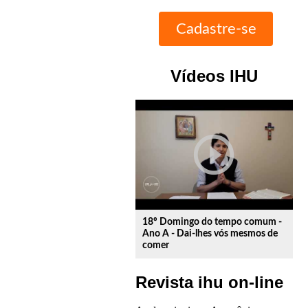
Vídeos IHU
play_circle_outline
18º Domingo do tempo comum -
Ano A - Dai-lhes vós mesmos de
comer
Revista ihu on-line