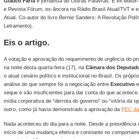
Glauco Faria
é jornalista do Outras Palavras. É ex-editor
e Revista Fórum, ex-âncora na Rádio Brasil Atual/TVT e e
Atual. Co-autor do livro Bernie Sanders: A Revolução Polít
Letramento).
Eis o artigo.
A votação e aprovação do requerimento de urgência do proj
na noite desta quarta-feira (17), na
Câmara dos Deputad
o atual cenário político e institucional no Brasil. Os própr
análise do que sempre foi a negociação entre
Executivo
xeque e são insuficientes para dar conta do que acontece.
mídia corporativa de “derrota do governo” ou “vitória da o
outro, como já havia demonstrado a aprovação da
PEC da
Nada aconteceu do dia para a noite. Desde a presidência
início de uma mudança efetiva e constante no comportam