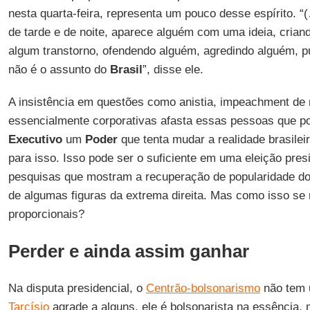
nesta quarta-feira, representa um pouco desse espírito. “
de tarde e de noite, aparece alguém com uma ideia, crian
algum transtorno, ofendendo alguém, agredindo alguém, 
não é o assunto do
Brasil
”, disse ele.
A insistência em questões como anistia, impeachment de 
essencialmente corporativas afasta essas pessoas que po
Executivo
um
Poder
que tenta mudar a realidade brasilei
para isso. Isso pode ser o suficiente em uma eleição pre
pesquisas que mostram a recuperação de popularidade d
de algumas figuras da extrema direita. Mas como isso se r
proporcionais?
Perder e ainda assim ganhar
Na disputa presidencial, o
Centrão-bolsonarismo
não tem 
Tarcísio
agrade a alguns, ele é bolsonarista na essência, 