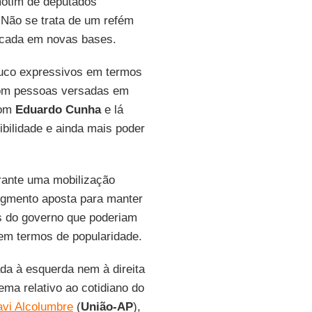
otim de deputados
 Não se trata de um refém
ocada em novas bases.
ouco expressivos em termos
com pessoas versadas em
com
Eduardo Cunha
e lá
bilidade e ainda mais poder
ante uma mobilização
egmento aposta para manter
tas do governo que poderiam
em termos de popularidade.
ada à esquerda nem à direita
ema relativo ao cotidiano do
vi Alcolumbre
(
União-AP
),