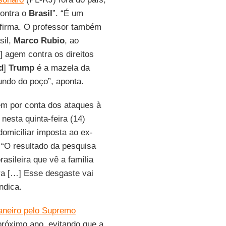
contra o
Brasil
”. “É um
afirma. O professor também
sil,
Marco
Rubio
, ao
 agem contra os direitos
d
]
Trump
é a mazela da
undo do poço”, aponta.
m por conta dos ataques à
nesta quinta-feira (14)
omiciliar imposta ao ex-
. “O resultado da pesquisa
asileira que vê a família
ra […] Esse desgaste vai
indica.
janeiro pelo Supremo
 próximo ano, evitando que a