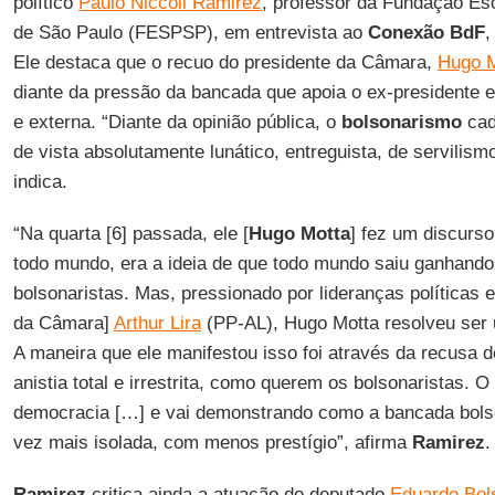
político
Paulo Niccoli Ramirez
, professor da Fundação Esc
de São Paulo (FESPSP), em entrevista ao
Conexão
BdF
,
Ele destaca que o recuo do presidente da Câmara,
Hugo M
diante da pressão da bancada que apoia o ex-presidente e
e externa. “Diante da opinião pública, o
bolsonarismo
cad
de vista absolutamente lunático, entreguista, de servilis
indica.
“Na quarta [6] passada, ele [
Hugo
Motta
] fez um discurso
todo mundo, era a ideia de que todo mundo saiu ganhando
bolsonaristas. Mas, pressionado por lideranças políticas e
da Câmara]
Arthur Lira
(PP-AL), Hugo Motta resolveu ser 
A maneira que ele manifestou isso foi através da recusa d
anistia total e irrestrita, como querem os bolsonaristas. O
democracia […] e vai demonstrando como a bancada bolso
vez mais isolada, com menos prestígio”, afirma
Ramirez
.
Ramirez
critica ainda a atuação do deputado
Eduardo Bol