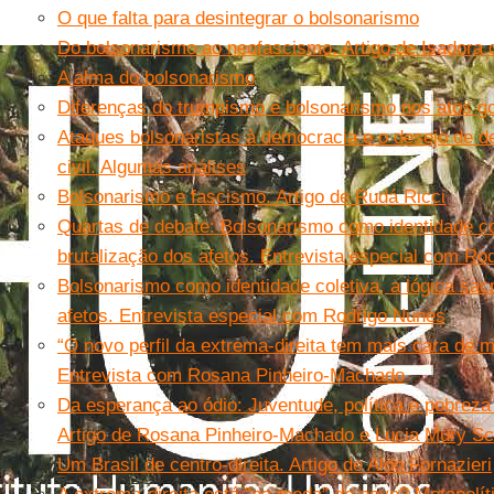
O que falta para desintegrar o bolsonarismo
Do bolsonarismo ao neofascismo. Artigo de Isadora 
A alma do bolsonarismo
Diferenças do trumpismo e bolsonarismo nos atos go
Ataques bolsonaristas à democracia e o desejo de de
civil. Algumas análises
Bolsonarismo e fascismo. Artigo de Rudá Ricci
Quartas de debate: Bolsonarismo como identidade cole
brutalização dos afetos. Entrevista especial com Ro
Bolsonarismo como identidade coletiva, a lógica sacri
afetos. Entrevista especial com Rodrigo Nunes
“O novo perfil da extrema-direita tem mais cara de 
Entrevista com Rosana Pinheiro-Machado
Da esperança ao ódio: Juventude, política e pobreza
Artigo de Rosana Pinheiro-Machado e Lucia Mury Sc
Um Brasil de centro-direita. Artigo de Aldo Fornazieri