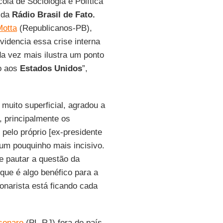
ola de Sociologia e Política
 da
Rádio Brasil de Fato.
otta
(Republicanos-PB),
videncia essa crise interna
a vez mais ilustra um ponto
mo aos
Estados
Unidos
”,
 muito superficial, agradou a
, principalmente os
 pelo próprio [ex-presidente
um pouquinho mais incisivo.
e pautar a questão da
 que é algo benéfico para a
narista está ficando cada
sonaro
(PL-RJ) fora do país,