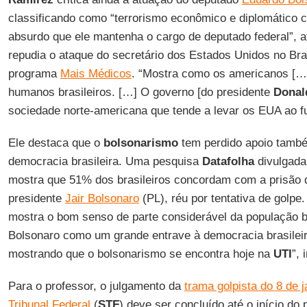
classificando como “terrorismo econômico e diplomático 
absurdo que ele mantenha o cargo de deputado federal”, 
repudia o ataque do secretário dos Estados Unidos no Bra
programa
Mais Médicos
. “Mostra como os americanos […]
humanos brasileiros. […] O governo [do presidente
Donal
sociedade norte-americana que tende a levar os EUA ao f
Ele destaca que o
bolsonarismo
tem perdido apoio també
democracia brasileira. Uma pesquisa
Datafolha
divulgada 
mostra que 51% dos brasileiros concordam com a prisão d
presidente
Jair Bolsonaro
(PL), réu por tentativa de golpe
mostra o bom senso de parte considerável da população br
Bolsonaro como um grande entrave à democracia brasilei
mostrando que o bolsonarismo se encontra hoje na
UTI
”, 
Para o professor, o julgamento da
trama golpista do 8 de 
Tribunal Federal
(
STF
) deve ser concluído até o início do