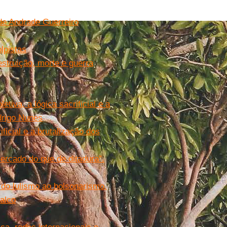
de Andrade Guerreiro
lpistas
struição, morte e guerra
tiva, a lógica sacrificial e a
drigo Nunes
ficial e a brutalização dos
mercado do que de ditadura”.
 do lulismo ao bolsonarismo.
alco