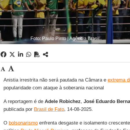
Foto: Paulo Pinto | Agência Brasil
Anistia irrestrita não será pautada na Câmara e
extrema di
popularidade com ataque à soberania nacional
A reportagem é de
Adele
Robichez
,
José Eduardo Bern
publicada por
Brasil de Fato
, 14-08-2025.
O
bolsonarismo
enfrenta desgaste e isolamento crescente