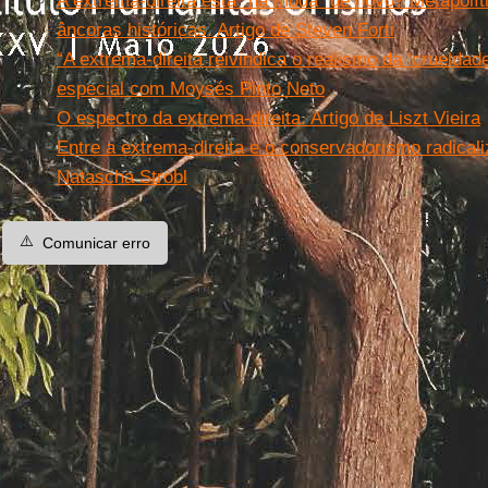
A extrema-direita está “na moda” de novo? Metapolíti
âncoras históricas. Artigo de Steven Forti
“A extrema-direita reivindica o realismo da ‘crueldad
especial com Moysés Pinto Neto
O espectro da extrema-direita. Artigo de Liszt Vieira
Entre a extrema-direita e o conservadorismo radical
Natascha Strobl
⚠️
Comunicar erro