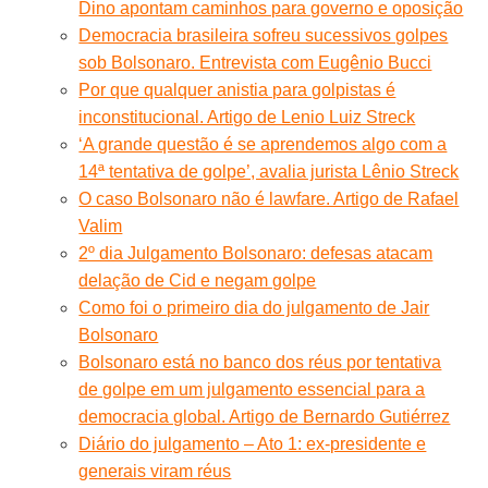
Dino apontam caminhos para governo e oposição
Democracia brasileira sofreu sucessivos golpes
sob Bolsonaro. Entrevista com Eugênio Bucci
Por que qualquer anistia para golpistas é
inconstitucional. Artigo de Lenio Luiz Streck
‘A grande questão é se aprendemos algo com a
14ª tentativa de golpe’, avalia jurista Lênio Streck
O caso Bolsonaro não é lawfare. Artigo de Rafael
Valim
2º dia Julgamento Bolsonaro: defesas atacam
delação de Cid e negam golpe
Como foi o primeiro dia do julgamento de Jair
Bolsonaro
Bolsonaro está no banco dos réus por tentativa
de golpe em um julgamento essencial para a
democracia global. Artigo de Bernardo Gutiérrez
Diário do julgamento – Ato 1: ex-presidente e
generais viram réus