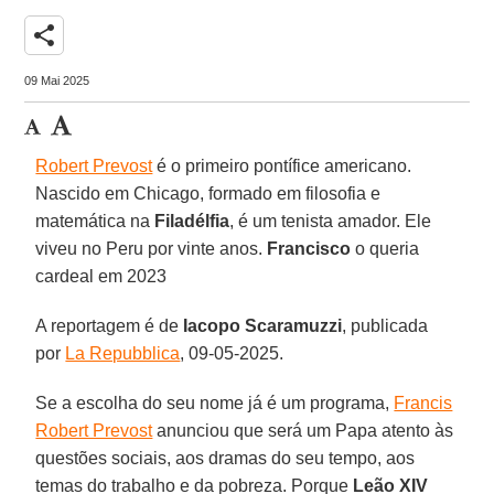
share
09 Mai 2025
Robert Prevost
é o primeiro pontífice americano.
Nascido em Chicago, formado em filosofia e
matemática na
Filadélfia
, é um tenista amador. Ele
viveu no Peru por vinte anos.
Francisco
o queria
cardeal em 2023
A reportagem é de
Iacopo Scaramuzzi
, publicada
por
La Repubblica
, 09-05-2025.
Se a escolha do seu nome já é um programa,
Francis
Robert Prevost
anunciou que será um Papa atento às
questões sociais, aos dramas do seu tempo, aos
temas do trabalho e da pobreza. Porque
Leão XIV