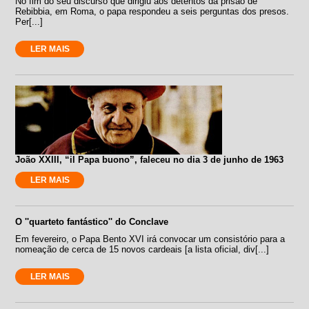
No fim do seu discurso que dirigiu aos detentos da prisão de
Rebibbia, em Roma, o papa respondeu a seis perguntas dos presos.
Per[...]
LER MAIS
João XXIII, “il Papa buono”, faleceu no dia 3 de junho de 1963
LER MAIS
O ''quarteto fantástico'' do Conclave
Em fevereiro, o Papa Bento XVI irá convocar um consistório para a
nomeação de cerca de 15 novos cardeais [a lista oficial, div[...]
LER MAIS