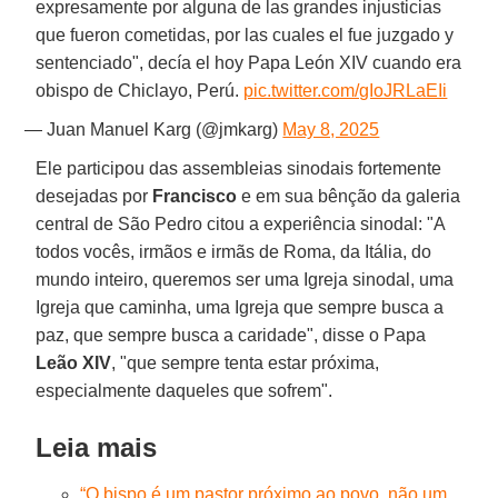
expresamente por alguna de las grandes injusticias
que fueron cometidas, por las cuales el fue juzgado y
sentenciado", decía el hoy Papa León XIV cuando era
obispo de Chiclayo, Perú.
pic.twitter.com/gIoJRLaEIi
— Juan Manuel Karg (@jmkarg)
May 8, 2025
Ele participou das assembleias sinodais fortemente
desejadas por
Francisco
e em sua bênção da galeria
central de São Pedro citou a experiência sinodal: "A
todos vocês, irmãos e irmãs de Roma, da Itália, do
mundo inteiro, queremos ser uma Igreja sinodal, uma
Igreja que caminha, uma Igreja que sempre busca a
paz, que sempre busca a caridade", disse o Papa
Leão XIV
, "que sempre tenta estar próxima,
especialmente daqueles que sofrem".
Leia mais
“O bispo é um pastor próximo ao povo, não um