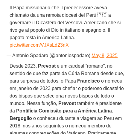
Il Papa missionario che il predecessore aveva
chiamato da una remota diocesi del Perù 🇵🇪 a
governare il Dicastero del Vescovi. Americano che si
rivolge al popolo di Dio in italiano e spagnolo. Il
papato resta in America Latina.
pic.twitter.com/VJXsLd23nX
— Antonio Spadaro (@antoniospadaro)
May 8, 2025
Desde 2023,
Prevost
é um cardeal “romano”, no
sentido de que faz parte da Cúria Romana desde que,
para surpresa de todos, o Papa
Francisco
o nomeou
em janeiro de 2023 para chefiar o poderoso dicastério
dos bispos que seleciona novos bispos de todo o
mundo. Nessa função,
Prevost
também é presidente
da
Pontifícia Comissão para a América Latina
.
Bergoglio
o conheceu durante a viagem ao Peru em
2018, nos anos seguintes o nomeou membro de
algumas congregações do Vaticano. Praticamente