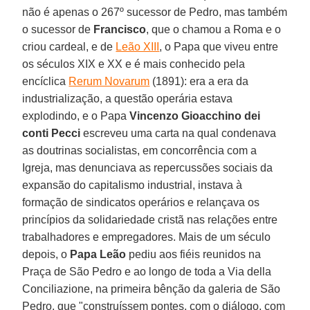
não é apenas o 267º sucessor de Pedro, mas também
o sucessor de
Francisco
, que o chamou a Roma e o
criou cardeal, e de
Leão XIII
, o Papa que viveu entre
os séculos XIX e XX e é mais conhecido pela
encíclica
Rerum Novarum
(1891): era a era da
industrialização, a questão operária estava
explodindo, e o Papa
Vincenzo Gioacchino dei
conti Pecci
escreveu uma carta na qual condenava
as doutrinas socialistas, em concorrência com a
Igreja, mas denunciava as repercussões sociais da
expansão do capitalismo industrial, instava à
formação de sindicatos operários e relançava os
princípios da solidariedade cristã nas relações entre
trabalhadores e empregadores. Mais de um século
depois, o
Papa Leão
pediu aos fiéis reunidos na
Praça de São Pedro e ao longo de toda a Via della
Conciliazione, na primeira bênção da galeria de São
Pedro, que "construíssem pontes, com o diálogo, com