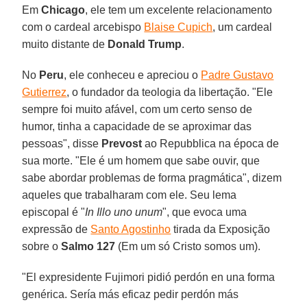
Em
Chicago
, ele tem um excelente relacionamento
com o cardeal arcebispo
Blaise Cupich
, um cardeal
muito distante de
Donald Trump
.
No
Peru
, ele conheceu e apreciou o
Padre Gustavo
Gutierrez
, o fundador da teologia da libertação. "Ele
sempre foi muito afável, com um certo senso de
humor, tinha a capacidade de se aproximar das
pessoas", disse
Prevost
ao Repubblica na época de
sua morte. "Ele é um homem que sabe ouvir, que
sabe abordar problemas de forma pragmática", dizem
aqueles que trabalharam com ele. Seu lema
episcopal é "
In Illo uno unum
", que evoca uma
expressão de
Santo Agostinho
tirada da Exposição
sobre o
Salmo 127
(Em um só Cristo somos um).
"El expresidente Fujimori pidió perdón en una forma
genérica. Sería más eficaz pedir perdón más