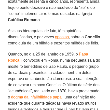
exatamente sessenta e cinco anos, representa ainda
hoje o ponto decisivo e não resolvido do "se" e do
"como" implementar reformas ousadas na
Igreja
Católica Romana
.
As suas hierarquias, de fato, têm opiniões
diversificadas, e por vezes
opostas
, sobre o
Concílio
como guia de um bilhão e trezentos milhões de fiéis.
Quando, no dia 25 de janeiro de 1959, o
Papa
Roncalli
convocou em Roma, numa pequena sala do
mosteiro beneditino de São Paulo, o pequeno grupo
de cardeais presentes na cidade, nenhum deles
esperava um anúncio tão clamoroso: a sua intenção
de convocar um novo Concílio. O último da série dos
"ecumênicos", realizado em 1870, havia proclamado
o
dogma da infalibilidade papal
: uma definição tão
exigente que durante décadas havia levado muitos
bispos e teólogos a teorizar que já não haveria mais