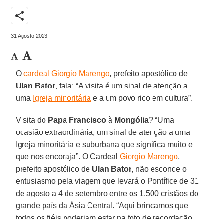
share
31 Agosto 2023
O
cardeal Giorgio Marengo
, prefeito apostólico de
Ulan
Bator
, fala: “A visita é um sinal de atenção a
uma
Igreja minoritária
e a um povo rico em cultura”.
Visita do
Papa Francisco
à
Mongólia
? “Uma
ocasião extraordinária, um sinal de atenção a uma
Igreja minoritária e suburbana que significa muito e
que nos encoraja”. O Cardeal
Giorgio Marengo
,
prefeito apostólico de
Ulan Bator
, não esconde o
entusiasmo pela viagem que levará o Pontífice de 31
de agosto a 4 de setembro entre os 1.500 cristãos do
grande país da Ásia Central. “Aqui brincamos que
todos os fiéis poderiam estar na foto de recordação