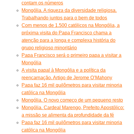
contam os números
Mongólia. A riqueza da diversidade religiosa.
Trabalhando juntos para o bem de todos
Com menos de 1.500 católicos na Mongólia, a
próxima visita do Papa Francisco chama a
atenção para a longa e complexa história do
grupo religioso minoritário
Papa Francisco será o primeiro papa a visitar a
Mongólia
A visita papal à Mongólia e a política da
reencarnação. Artigo de Jerome O’Mahony
Papa faz 16 mil quilômetros para visitar minoria
católica na Mongólia
Mongólia. O novo começo de um pequeno resto
Mongólia. Cardeal Marengo, Prefeito Apostólico:
a missão se alimenta da profundidade da fé
Papa faz 16 mil quilômetros para visitar minoria
católica na Mongólia