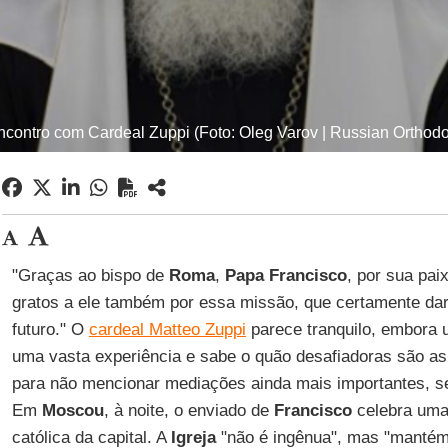
 encontro com Cardeal Zuppi (Foto: Oleg Varov | Russian Ortho
"Graças ao bispo de
Roma
,
Papa Francisco
, por sua pai
gratos a ele também por essa missão, que certamente dar
futuro." O
cardeal Matteo Zuppi
parece tranquilo, embora 
uma vasta experiência e sabe o quão desafiadoras são a
para não mencionar mediações ainda mais importantes, se
Em
Moscou
, à noite, o enviado de
Francisco
celebra uma 
católica da capital. A
Igreja
"não é ingênua", mas "mantém