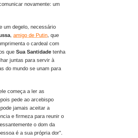
 comunicar novamente: um
e um degelo, necessário
ussa
,
amigo de Putin
, que
umprimenta o cardeal com
mos que
Sua Santidade
tenha
lhar juntas para servir à
rças do mundo se unam para
ele começa a ler as
epois pede ao arcebispo
pode jamais aceitar a
ncia e firmeza para reunir o
ncessantemente o dom da
essoa é a sua própria dor".