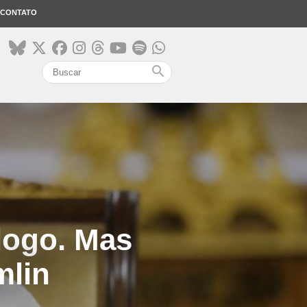
CONTATO
search
álogo. Mas
mlin