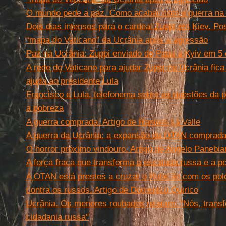
O mundo pede a paz. Como acabar com a guerra na
Dois dias intensos para o cardeal Zuppi em Kiev. Pos
“mapa do Vaticano” da Ucrânia após a agressão
Paz na Ucrânia: Zuppi enviado do Papa a Kyiv em 5 
A rede do Vaticano para ajudar Zuppi na Ucrânia fic
ajuda ao presidente Lula
Francisco e Lula, telefonema sobre as questões da p
a pobreza
A guerra comprada. Artigo de Raniero La Valle
A guerra da Ucrânia: a expansão da OTAN comprada 
O horror próximo vindouro. Artigo de Angelo Panebi
A força fraca que transforma a escalada russa e a p
A OTAN está prestes a cruzar o Rubicão com os pol
contra os russos. Artigo de Domenico Quirico
Ucrânia. Os menores roubados relatam: "Nós, trans
cidadania russa"