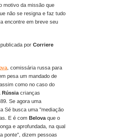
co motivo da missão que
que não se resigna e faz tudo
ra encontre em breve seu
 publicada por
Corriere
ova
, comissária russa para
uem pesa um mandado de
 assim como no caso do
a
Rússia
crianças
489. Se agora uma
anta Sé busca uma "mediação
ças. E é com
Belova
que o
longa e aprofundada, na qual
ma ponte", dizem pessoas