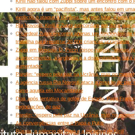
Kirill não falou com Zuppi sobre um encontro com o
Kirill agora é um “pacifista”, mas antes falou em uma
explicou o ataque à Ucrânia: “É certo lutar, é uma gu
Ria Novosti: Kirill e Zuppi concordam em dizer que a
O cardeal Zuppi encontra apenas um funcionário de 
trabalha para repatriar 20.000 crianças ucranianas
Zuppi em Moscou: D. Pezzi (bispo russo), “ótimas no
acontecimentos, a urgência e a disponibilidade para
aumentado”
Parolin: “espero pela paz na Ucrânia, mas no momen
A agência russa Ria Novosti ataca a missão de paz 
como aquela em Moçambique
Dias após tentativa de golpe de Estado, Papa Franci
negociações de paz
Parolin: “espero pela paz na Ucrânia, mas no momen
As convergências entre o Papa e Putin
Rússia, o silêncio do Papa e a iniciativa de Kirill