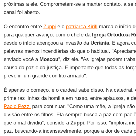
próximas a ele. Comprometem-se a manter contato, a se
canal foi aberto.
O encontro entre
Zuppi
e o
patriarca Kirill
marca o início d
para qualquer avanço, com o chefe da
Igreja Ortodoxa R
desde o início abençoou a invasão da
Ucrânia
. E agora c
palavras menos incendiárias do que o habitual. "Aprecia
enviado você a
Moscou
", diz ele. "As igrejas podem traba
causa da paz e da justiça. É importante que todas as fo
prevenir um grande conflito armado".
É apenas o começo, e o cardeal sabe disso. Na catedral, 
primeiras linhas da homilia em russo, entre aplausos, e d
Paolo Pezzi
para continuar. "Como uma mãe, a Igreja não 
divisão entre os filhos. Ela sempre busca a paz com paciê
que o mal dividiu", considera
Zuppi
. Por isso, "implora i
paz, buscando-a incansavelmente, porque a dor de cada p