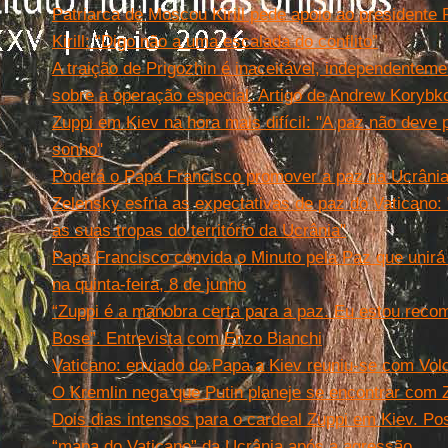
Patriarca de Moscou Kirill pede apoio ao presidente 
Kirill: “Digo não a uma escalada do conflito”
A traição de Prigozhin é inaceitável, independentem
sobre a operação especial. Artigo de Andrew Korybk
Zuppi em Kiev na hora mais difícil: "A paz não dev
sonho"
Poderá o Papa Francisco promover a paz na Ucrâni
Zelensky esfria as expectativas de paz do Vaticano: 
as suas tropas do território da Ucrânia"
Papa Francisco convida o Minuto pela Paz que unirá f
na quinta-feira, 8 de junho
“Zuppi é a manobra certa para a paz. Eu estou reco
Bose”. Entrevista com Enzo Bianchi
Vaticano: enviado do Papa a Kiev reuniu-se com Vo
O Kremlin nega que Putin planeje se encontrar com
Dois dias intensos para o cardeal Zuppi em Kiev. Pos
“mapa do Vaticano” da Ucrânia após a agressão