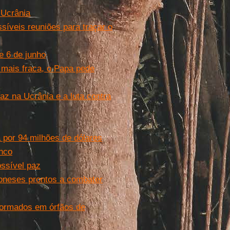
 Ucrânia
síveis reuniões para traçar o
e 6 de junho
a mais fraca, o Papa pede
az na Ucrânia e a luta contra
por 94 milhões de dólares
anco
ossível paz
oneses prontos a combater
formados em órfãos de