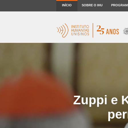
INÍCIO
SOBRE O IHU
PROGRAM
Zuppi e K
per