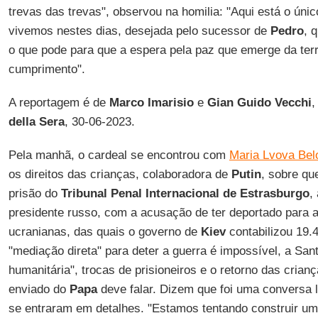
trevas das trevas", observou na homilia: "Aqui está o úni
vivemos nestes dias, desejada pelo sucessor de
Pedro
, 
o que pode para que a espera pela paz que emerge da ter
cumprimento".
A reportagem é de
Marco Imarisio
e
Gian Guido Vecchi
,
della Sera
, 30-06-2023.
Pela manhã, o cardeal se encontrou com
Maria Lvova Bel
os direitos das crianças, colaboradora de
Putin
, sobre q
prisão do
Tribunal Penal Internacional de Estrasburgo
,
presidente russo, com a acusação de ter deportado para 
ucranianas, das quais o governo de
Kiev
contabilizou 19.
"mediação direta" para deter a guerra é impossível, a S
humanitária", trocas de prisioneiros e o retorno das crian
enviado do
Papa
deve falar. Dizem que foi uma conversa 
se entraram em detalhes. "Estamos tentando construir u