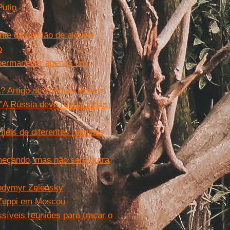
Putin
ente da opinião de alguém
o
e permanecer apenas um
a? Artigo de Thomas Reese
"A Rússia deve retirar todas
iéis de diferentes religiões
meçando, mas não será outra
lodymyr Zelensky
 Zuppi em Moscou
síveis reuniões para traçar o