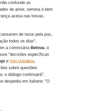
e não confunde as
dades de amor, semeia o bem
rança acesa nas trevas,
cansarem de rezar pela paz,
ção todos os dias".
com a comissária
Belova
, o
ouve "decisões específicas
ppi
e
Yuri Ushakov
,
ações sobre questões
, o diálogo continuará".
se despediu em italiano: "O