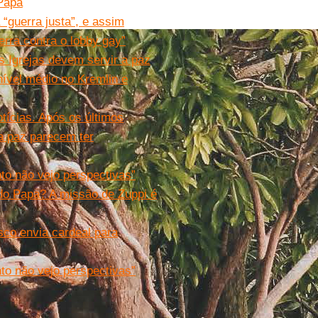
 Papa
 “guerra justa”, e assim
erra contra o lobby gay”
s Igrejas devem servir a paz
nível médio no Kremlin e
tícias. Após os últimos
 a paz parecem ter
to não vejo perspectivas”
do Papa? A missão de Zuppi é
sco envia cardeal para
to não vejo perspectivas”