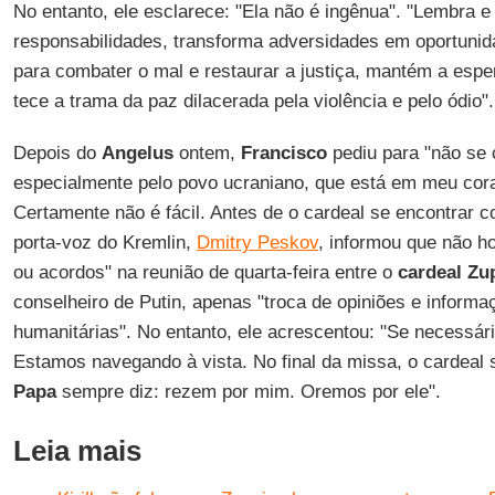
No entanto, ele esclarece: "Ela não é ingênua". "Lembra 
responsabilidades, transforma adversidades em oportuni
para combater o mal e restaurar a justiça, mantém a espe
tece a trama da paz dilacerada pela violência e pelo ódio".
Depois do
Angelus
ontem,
Francisco
pediu para "não se 
especialmente pelo povo ucraniano, que está em meu cora
Certamente não é fácil. Antes de o cardeal se encontrar 
porta-voz do Kremlin,
Dmitry Peskov
, informou que não h
ou acordos" na reunião de quarta-feira entre o
cardeal Zu
conselheiro de Putin, apenas "troca de opiniões e inform
humanitárias". No entanto, ele acrescentou: "Se necessário
Estamos navegando à vista. No final da missa, o cardeal 
Papa
sempre diz: rezem por mim. Oremos por ele".
Leia mais