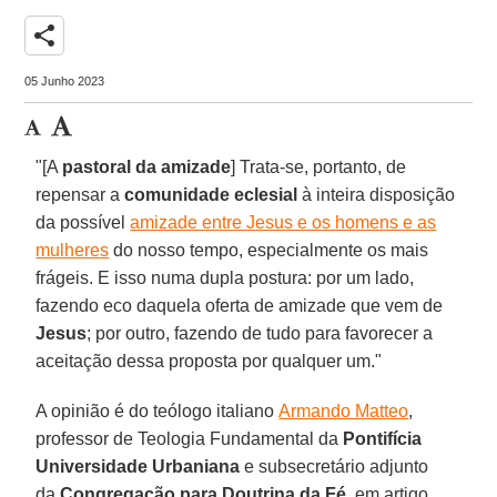
share
05 Junho 2023
"[A
pastoral da amizade
] Trata-se, portanto, de
repensar a
comunidade eclesial
à inteira disposição
da possível
amizade entre Jesus e os homens e as
mulheres
do nosso tempo, especialmente os mais
frágeis. E isso numa dupla postura: por um lado,
fazendo eco daquela oferta de amizade que vem de
Jesus
; por outro, fazendo de tudo para favorecer a
aceitação dessa proposta por qualquer um."
A opinião é do teólogo italiano
Armando Matteo
,
professor de Teologia Fundamental da
Pontifícia
Universidade Urbaniana
e subsecretário adjunto
da
Congregação para Doutrina da Fé
, em artigo