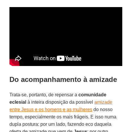
Do acompanhamento à amizade
Trata-se, portanto, de repensar a
comunidade
eclesial
à inteira disposição da possível
amizade
entre Jesus e os homens e as mulheres
do nosso
tempo, especialmente os mais frágeis. E isso numa
dupla postura: por um lado, fazendo eco daquela
oferta de amizade que vem de
Jesus
; por outro,