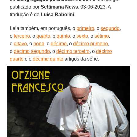
publicado por
Settimana News
, 03-06-2023. A
tradução é de
Luisa Rabolini
.
Leia também, em português, o
primeiro
, o
segundo
,
o
terceiro
, o
quarto
, o
quinto
, o
sexto
, o
sétimo
,
o
oitavo
, o
nono
, o
décimo
, o
décimo primeiro
,
o
décimo segundo
, o
décimo terceiro
, o
décimo
quarto
e o
décimo quinto
artigos da série.