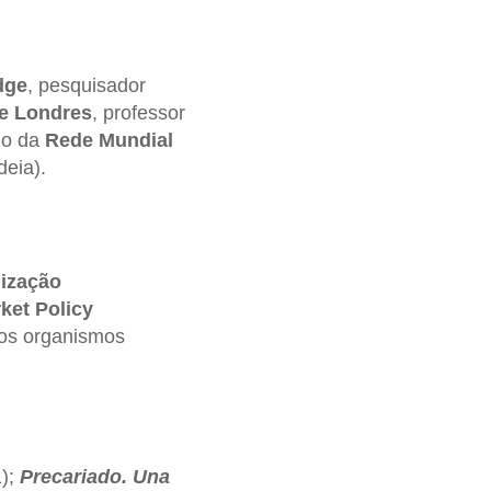
dge
, pesquisador
e Londres
, professor
io da
Rede Mundial
eia).
ização
ket Policy
ios organismos
);
Precariado. Una