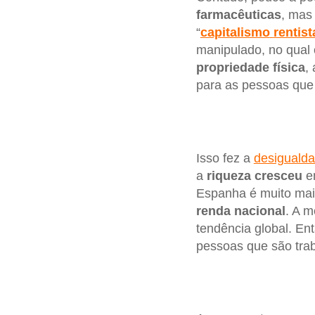
farmacêuticas
, mas
“
capitalismo
rentist
manipulado, no qual 
propriedade
física
,
para as pessoas que
Isso fez a
desiguald
a
riqueza
cresceu
e
Espanha é muito ma
renda
nacional
. A 
tendência global. En
pessoas que são trab