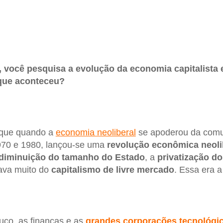
, você pesquisa a evolução da economia capitalista 
 que aconteceu?
 que quando a
economia neoliberal
se apoderou da com
970 e 1980, lançou-se uma
revolução
econômica
neoli
diminuição do tamanho do Estado
, a
privatização
do
lava muito do
capitalismo de livre mercado
. Essa era a
uco, as finanças e as
grandes corporações
tecnológi