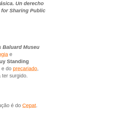
básica. Un derecho
 for Sharing Public
s Baluard Museu
ogia
e
uy
Standing
a e do
precariado
,
ter surgido.
dução é do
Cepat
.