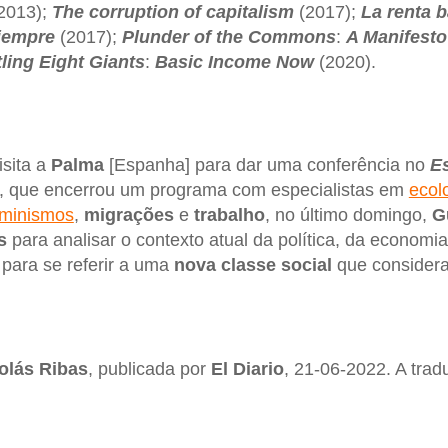
2013);
The corruption of capitalism
(2017);
La renta 
siempre
(2017);
Plunder of the Commons
:
A Manifesto
tling Eight Giants
:
Basic Income Now
(2020).
isita a
Palma
[Espanha] para dar uma conferência no
E
, que encerrou um programa com especialistas em
ecol
eminismos
,
migrações
e
trabalho
, no último domingo,
G
s
para analisar o contexto atual da política, da economi
para se referir a uma
nova classe social
que considera 
olás
Ribas
, publicada por
El
Diario
, 21-06-2022. A tra