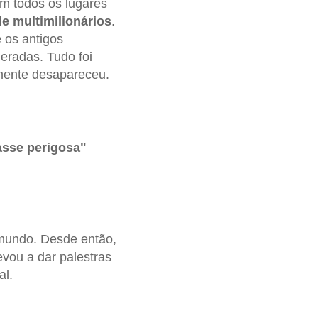
m todos os lugares
 de multimilionários
.
 os antigos
eradas. Tudo foi
amente desapareceu.
asse perigosa"
o mundo. Desde então,
levou a dar palestras
al.