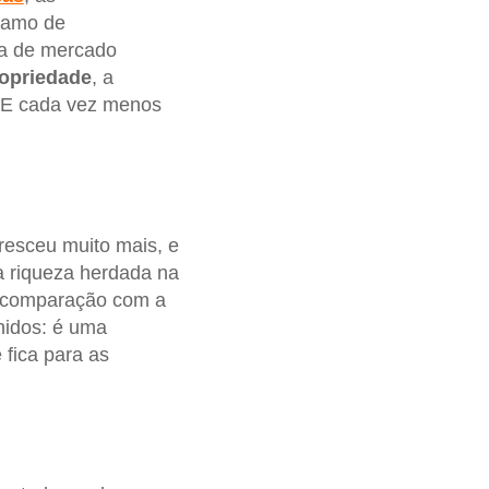
chamo de
ma de mercado
ropriedade
, a
 E cada vez menos
resceu muito mais, e
a riqueza herdada na
 comparação com a
nidos: é uma
 fica para as