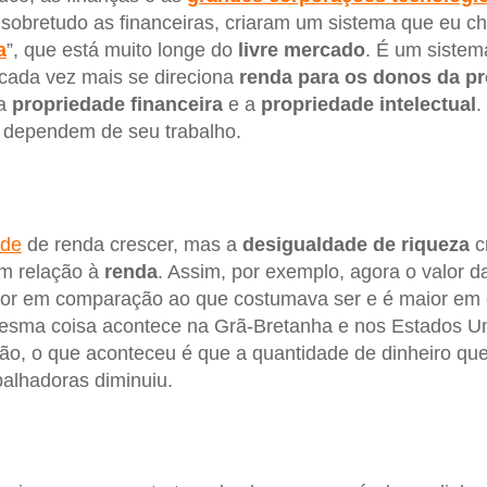
 sobretudo as financeiras, criaram um sistema que eu 
a
”, que está muito longe do
livre mercado
. É um siste
cada vez mais se direciona
renda para os donos da p
 a
propriedade
financeira
e a
propriedade
intelectual
.
 dependem de seu trabalho.
ade
de renda crescer, mas a
desigualdade
de riqueza
c
m relação à
renda
. Assim, por exemplo, agora o valor d
ior em comparação ao que costumava ser e é maior em
mesma coisa acontece na Grã-Bretanha e nos Estados U
tão, o que aconteceu é que a quantidade de dinheiro que
alhadoras diminuiu.