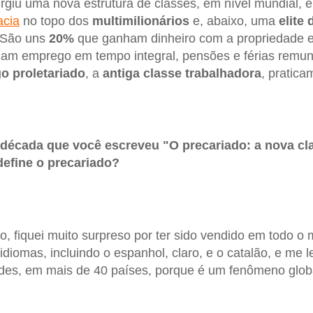
iu uma nova estrutura de classes, em nível mundial, e
acia
no topo dos
multimilionários
e, abaixo, uma
elite
 São uns
20%
que ganham dinheiro com a propriedade e
ham emprego em tempo integral, pensões e férias remun
go proletariado
, a
antiga classe
trabalhadora
, pratic
 década que você escreveu "O precariado: a nova cl
define o precariado?
ro, fiquei muito surpreso por ter sido vendido em todo 
 idiomas, incluindo o espanhol, claro, e o catalão, e me 
des, em mais de 40 países, porque é um fenômeno glob