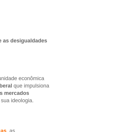
e as desigualdades
unidade econômica
beral
que impulsiona
s mercados
 sua ideologia.
cas
, as