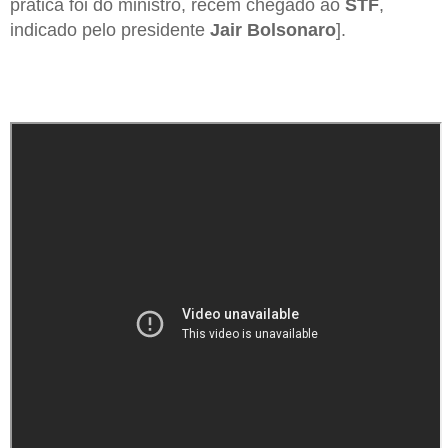
prática foi do ministro, recém chegado ao
STF
,
indicado pelo presidente
Jair Bolsonaro
].