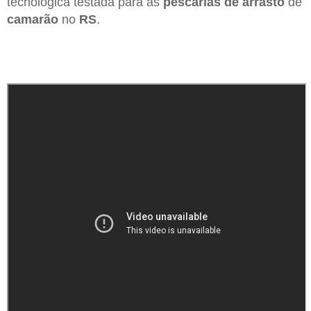
tecnológica testada para as
pescarias de arrasto
de
camarão
no
RS
.