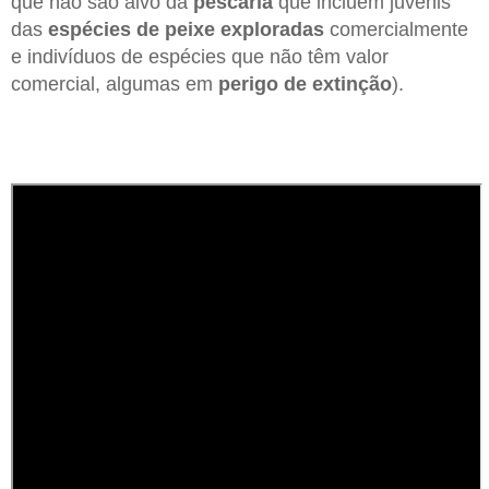
que não são alvo da
pescaria
que incluem juvenis
das
espécies de
peixe exploradas
comercialmente
e indivíduos de espécies que não têm valor
comercial, algumas em
perigo de extinção
).