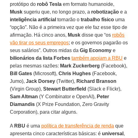
protótipo do
robô Tesla
em formato humanoide,
Musk
sugeriu que, no longo prazo, a
robotização
e a
inteligência artificial
tornarão o
trabalho físico
uma
“opção”. Não é a primeira vez que ele faz esse tipo de
afirmação. Há cinco anos,
Musk
disse que “os
robôs
vão tirar os seus empregos
; e os governos pagarão os
seus salários”. Outros midas da
Gig Economy
e
bilionários da lista
Forbes
também apoiam a RBU
e
pelas mesmas razões:
Mark Zuckerberg
(Facebook),
Bill Gates
(Microsoft),
Chris Hughes
(Facebook,
Jumo),
Jack Dorsey
(Twitter),
Richard Branson
(Virgin Group),
Stewart Butterfield
(Slack e Flickr),
Sam Altman
(Y Combinator e OpenAI),
Peter
Diamandis
(X Prize Foundation, Zero Gravity
Corporation), para citar alguns.
A
RBU
é uma
política de transferência de renda
que
apresenta cinco características básicas: é
universal
,