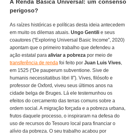
A Renda Básica Universal: um consenso
perigoso?
As raízes históricas e políticas desta ideia antecedem
em muito os dilemas atuais.
Ungo Gentili
e seus
coautores (“Exploring Universal Basic Income”, 2020)
apontam que o primeiro trabalho que defendeu a
ação estatal para
aliviar a pobreza
por meio de
transferência de renda
foi feito por
Juan Luis Vives
,
em 1525 (“De pauperum subventione. Sive de
humanis necessitatibus libri II”). Vives, filósofo e
professor de Oxford, viveu seus últimos anos na
cidade belga de Bruges. Lá ele testemunhou os
efeitos do cercamento das terras comuns sobre a
ordem social. A migração forçada e a pobreza urbana,
frutos daquele processo, o inspiraram na defesa do
uso de recursos do Tesouro local para financiar o
alívio da pobreza. O seu trabalho acabou por