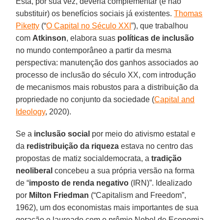
Esta, por sua vez, deveria complementar (e não
substituir) os benefícios sociais já existentes.
Thomas
Piketty
(“
O Capital no Século XXI
”), que trabalhou
com
Atkinson
, elabora suas
políticas de inclusão
no mundo contemporâneo a partir da mesma
perspectiva: manutenção dos ganhos associados ao
processo de inclusão do século XX, com introdução
de mecanismos mais robustos para a distribuição da
propriedade no conjunto da sociedade (
Capital and
Ideology
, 2020).
Se a
inclusão social
por meio do ativismo estatal e
da
redistribuição da riqueza
estava no centro das
propostas de matiz socialdemocrata, a
tradição
neoliberal
concebeu a sua própria versão na forma
de “
imposto de renda negativo
(IRN)”. Idealizado
por
Milton Friedman
(“Capitalism and Freedom”,
1962), um dos economistas mais importantes de sua
geração e laureado com o prêmio Nobel de Economia