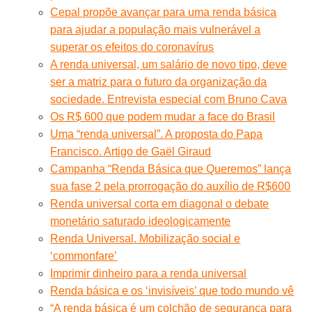
Cepal propõe avançar para uma renda básica
para ajudar a população mais vulnerável a
superar os efeitos do coronavírus
A renda universal, um salário de novo tipo, deve
ser a matriz para o futuro da organização da
sociedade. Entrevista especial com Bruno Cava
Os R$ 600 que podem mudar a face do Brasil
Uma “renda universal”. A proposta do Papa
Francisco. Artigo de Gaël Giraud
Campanha “Renda Básica que Queremos” lança
sua fase 2 pela prorrogação do auxílio de R$600
Renda universal corta em diagonal o debate
monetário saturado ideologicamente
Renda Universal. Mobilização social e
‘commonfare’
Imprimir dinheiro para a renda universal
Renda básica e os ‘invisíveis’ que todo mundo vê
“A renda básica é um colchão de segurança para