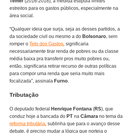
Temer
(2016-2018), a medida estipula limites
estreitos para os gastos públicos, especialmente na
área social.
“Qualquer ideia que surja, seja as desses partidos, a
da sociedade civil ou mesmo a do
Bolsonaro
, sem
romper o
Teto dos Gastos
, significaria
necessariamente tirar renda de pobres ou da classe
média baixa pra transferir pros muito pobres ou,
então, significaria retirar recurso de outras políticas
para compor uma renda que seria muito mais
focalizada”, assinala
Furno
.
Tributação
O deputado federal
Henrique Fontana
(
RS
), que
conduz hoje a bancada do
PT
na
Câmara
no tema da
reforma tributária
, sublinha que para o avanço desse
debate, é preciso mudar a lógica que norteia o