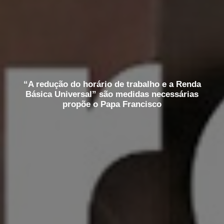
“A redução do horário de trabalho e a Renda
Básica Universal” são medidas necessárias
propõe o Papa Francisco