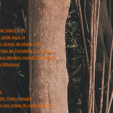
 de Mario Giro
 pode pará-la
. Artigo de Mario Giro
rtigo de Donatella Di Cesare
unca desejou mundo harmônico
o Milanović
s
 com Yves Hamant
o nas mãos do radicalismo”.