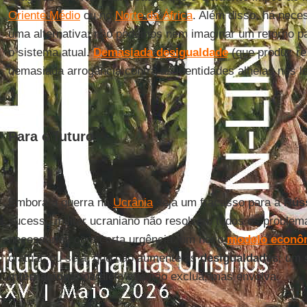
Oriente Médio
ou no
Norte da África
. Além disso, há nece
uma alternativa: não podemos nem imaginar um retorno p
o sistema atual.
Demasiada desigualdade
(que produz re
demasiada arrogância contra as identidades alheias nos l
Para o futuro
Embora a guerra na
Ucrânia
seja um fracasso para a
Rús
sucesso militar ucraniano não resolvem todos os problem
necessárias com certa urgência: um novo
modelo econôm
o atual, ou seja, que não aumente as
desigualdades
; um
internacional
paralelo que não exclua, mas envolva.