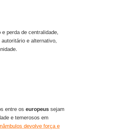
e perda de centralidade,
toritário e alternativo,
unidade.
os entre os
europeus
sejam
idade e temerosos em
onâmbulos devolve força e