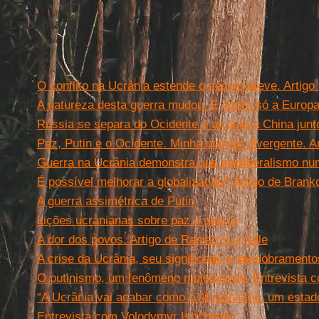
Leia mais
O conflito na Ucrânia estende o século breve. Artigo
A natureza desta guerra mudou. E agora só a Europa
Rússia se separa do Ocidente e arrasta a China junto
Paz, Putin e o Ocidente. Minha opinião divergente. A
Guerra na Ucrânia demonstra que neoliberalismo n
É possível melhorar a globalização? Artigo de Brank
A guerra assimétrica de Putin
Lições ucranianas sobre paz e guerra
A dor dos povos. Artigo de Raniero La Valle
A crise da Ucrânia, seu significado e desdobramento
O putinismo, um fenômeno multifatorial. Entrevista
“A Ucrânia vai acabar como o Afeganistão, um estad
Entrevista com Volodymyr Ishchenko