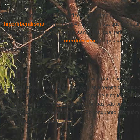
Essas são questões muito difíceis. No primeiro caso, trat
hiperliberalismo
com uma nova forma mista que assegure
necessidade e bases sociais e sanitárias igualitárias de pa
educacionais. Não existe
meritocracia
que possa funcion
igualitário.
No segundo caso, é necessário chegar a um acordo de reg
compartilhadas: não é mais aceitável que sejam desenc
tanto internas quanto externas, de parte de ninguém. A
O
eficácia apenas sob tais condições. Ambas são processo
enfrentados de forma incremental. Por enquanto, ningué
isso só poderá ser feito juntos.