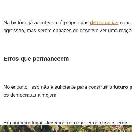
Na história já aconteceu: é próprio das
democracias
nunca
agressão, mas serem capazes de desenvolver uma reação i
Erros que permanecem
No entanto, isso não é suficiente para construir o
futuro p
os democratas almejam.
Em primeiro lugar, devemos reconhecer os nossos erros:
apaga as guerras equivocadas que o
Ocidente
impôs ao m