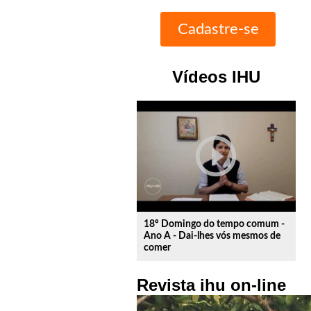
Vídeos IHU
play_circle_outline
18º Domingo do tempo comum -
Ano A - Dai-lhes vós mesmos de
comer
Revista ihu on-line