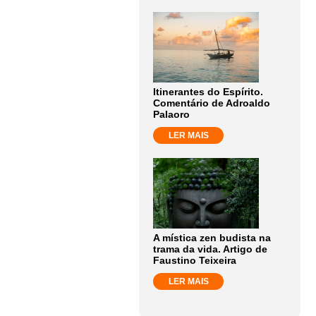
Itinerantes do Espírito.
Comentário de Adroaldo
Palaoro
LER MAIS
A mística zen budista na
trama da vida. Artigo de
Faustino Teixeira
LER MAIS