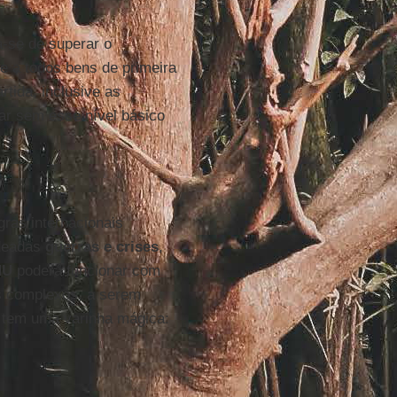
a-se de superar o
 a todos bens de primeira
rtida, inclusive as
ar sem esse nível básico
ras internacionais
adeadas
guerras e crises
,
NU
poderá funcionar com
s complexos, a serem
m tem uma varinha mágica: