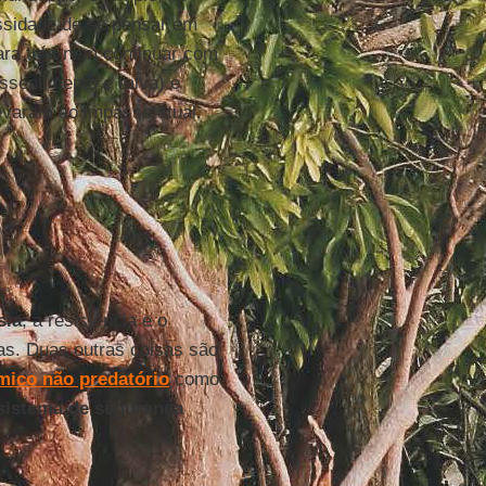
ssidade de se pensar em
ara trás nem continuar com
ssentimento e raiva) e
evaram ao impasse atual.
sia
, a resistência e o
as. Duas outras coisas são
ico não predatório
como
sistema de segurança