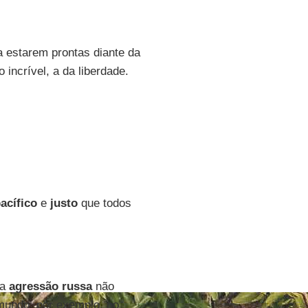
 estarem prontas diante da
ncrível, a da liberdade.
acífico
e
justo
que todos
 a
agressão russa
não
undo, por exemplo, no