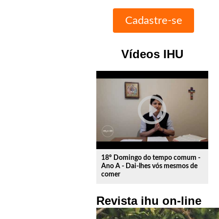
Vídeos IHU
play_circle_outline
18º Domingo do tempo comum -
Ano A - Dai-lhes vós mesmos de
comer
Revista ihu on-line