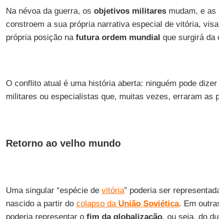
Na névoa da guerra, os
objetivos militares
mudam, e as p
constroem a sua própria narrativa especial de vitória, vis
própria posição na
futura ordem mundial
que surgirá da 
O conflito atual é uma história aberta: ninguém pode dize
militares ou especialistas que, muitas vezes, erraram as 
Retorno ao velho mundo
Uma singular “espécie de
vitória
” poderia ser representada
nascido a partir do
colapso da
União Soviética
. Em outra
poderia representar o
fim da globalização
, ou seja, do d