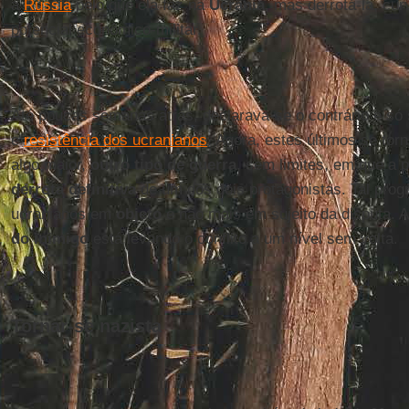
a
Rússia
pelo que ela faz na
Ucrânia
, mas derrotá-la, cur
potencial econômico-militar.
Até poucas semanas atrás, declarava-se o contrário e só 
e
resistência dos ucranianos
. Agora, estes últimos se tor
algo maior,
outro tipo de guerra
, sem limites, em que a 
derrota definitiva
de um dos dois protagonistas. Tal pro
ucranianos em
objeto
e não mais em sujeito da disputa. 
do inimigo
está levando o conflito a um nível sem volta.
Tornar-se nazista