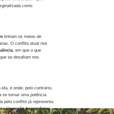
ginalizada como
im
tinham os meios de
ias. O conflito atual nos
luência
, em que o que
 que se desafiam nos
ela, e onde, pelo contrário,
a se tornar uma potência
a pelo conflito já representa
 uma
invenção hegemônica