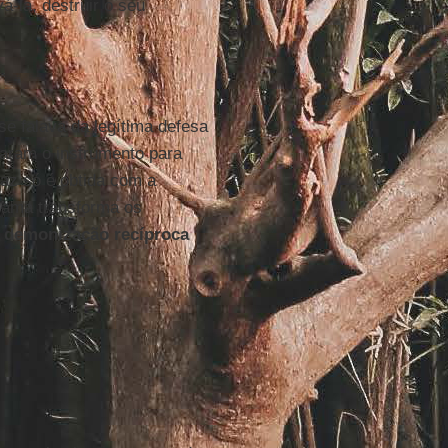
vá-la, destruir o seu
se falava da legítima defesa
naram o instrumento para
paz só é obtida com a
grama transforma os
A
demonização recíproca