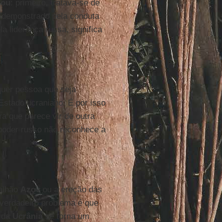
cou
: primeiro, tratava-se de
mo demonstrado pela conduta
a liderança russa, significa
uer pessoa que seja
Estado ucraniano. É por isso
a que parece vir de outra
poder russo não reconhece a
talhão
Azov
ou a ereção das
 verdadeiro problema é que
a da
Ucrânia
se torna um