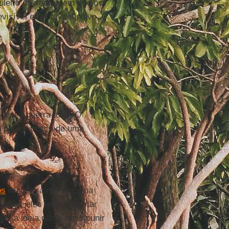
uleiro de xadrez em que os
visível e nunca definitivo.
 local a guerra total. O
a para a busca de uma
os
reagem à mudança na
zação
, eles querem evitar
, a ideia não é mais punir