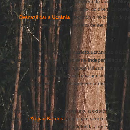
A guerra muda de natureza vista também do lado de
Mos
recuperar a influência na
Ucrânia
; hoje, de dividi-la, co
bélica.
Desnazificar a
Ucrânia
, segundo o léxico usado pel
desnacionalizá-la, privando-a do direito de ser nação.
De acordo com tal posição, um
nazista ucraniano
é qualq
nacionalista
, ou seja, que acredite na
independência
do 
que a mídia e os responsáveis russos utilizam essa palavr
época:
nazista
e
nacionalista
se tornaram sinônimos. O 
nação ucraniana como uma entidade em si mesma.
Como provas de “nazismo” ucraniano, a existência do ba
estátuas de
Stepan Bandera
continuam sendo detalhes: o
qualquer pessoa que acredite ou defenda a independênci