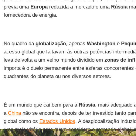
previa uma
Europa
reduzida a mercado e uma
Rússia
mar
fornecedora de energia.
No quadro da
globalização
, apenas
Washington
e
Pequ
acesso global que faltavam às outras potências intermediár
leva de volta a um velho mundo dividido em
zonas de inf
importa é o duelo permanente entre esferas concorrentes
quadrantes do planeta ou nos diversos setores.
É um mundo que cai bem para a
Rússia
, mais adequado a 
a
China
não se encontra, depois de ter investido tanto par
global como os
Estados Unidos
. A desglobalização induzid
uma meia vitória para quem considera o mercado global