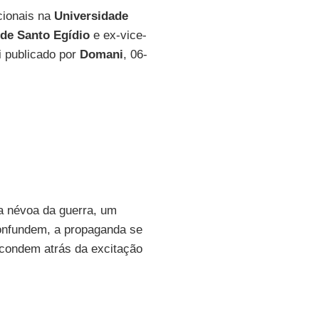
cionais na
Universidade
de Santo Egídio
e ex-vice-
oi publicado por
Domani
, 06-
 a névoa da guerra, um
onfundem, a propaganda se
condem atrás da excitação