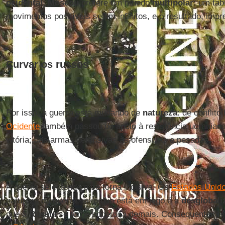
ocidental
.
Moscou
prefere um mundo
multipolar
: um tab
movimentos possíveis sejam infinitos, e o resultado, impre
Curvar os russos
Por isso, a guerra está mudando de
natureza
: de conflito
Ocidente
também passou do apoio à resistência ucranian
vitória; das armas defensivas às ofensivas e pesadas.
A guerra se estende e se torna incisiva. Os
Estados Unid
natureza da guerra: se o que está em jogo é a
desglobali
que a
Rússia
se torne poderosa demais. Consequentemente