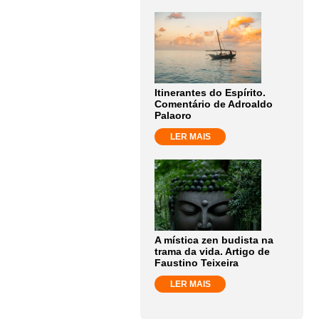
Itinerantes do Espírito.
Comentário de Adroaldo
Palaoro
LER MAIS
A mística zen budista na
trama da vida. Artigo de
Faustino Teixeira
LER MAIS