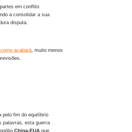
artes em conflito
ando a consolidar a sua
dura disputa.
r
como acabará
, muito menos
previsões.
 pelo fim do equilíbrio
s palavras, esta guerra
uopólio
China-EUA
que