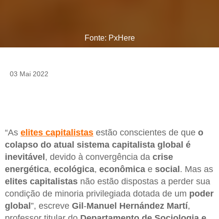
Fonte: PxHere
03 Mai 2022
“As
elites
capitalistas
estão conscientes de que
o
colapso do atual sistema capitalista
global
é
inevitável
, devido à convergência da
crise
energética
,
ecológica
,
econômica
e
social
. Mas as
elites
capitalistas
não estão dispostas a perder sua
condição de minoria privilegiada dotada de um
poder
global
”, escreve
Gil
-
Manuel
Hernández
Martí
,
professor titular do
Departamento de Sociologia e