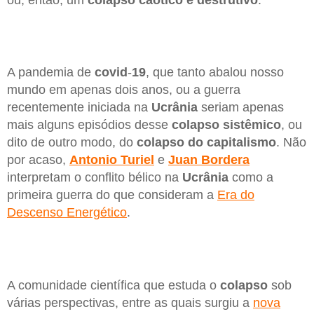
ou, então, um
colapso
caótico
e destrutivo
.
A pandemia de
covid
-
19
, que tanto abalou nosso
mundo em apenas dois anos, ou a guerra
recentemente iniciada na
Ucrânia
seriam apenas
mais alguns episódios desse
colapso
sistêmico
, ou
dito de outro modo, do
colapso
do capitalismo
. Não
por acaso,
Antonio
Turiel
e
Juan
Bordera
interpretam o conflito bélico na
Ucrânia
como a
primeira guerra do que consideram a
Era do
Descenso Energético
.
A comunidade científica que estuda o
colapso
sob
várias perspectivas, entre as quais surgiu a
nova