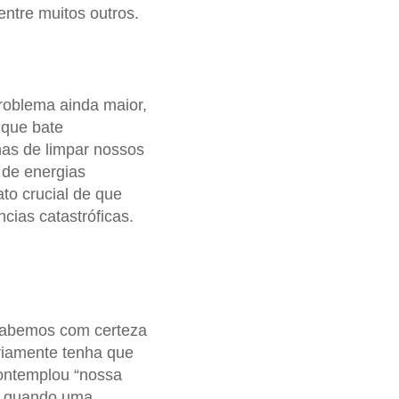
 entre muitos outros.
roblema ainda maior,
 que bate
nas de limpar nossos
o de energias
ato crucial de que
cias catastróficas.
sabemos com certeza
riamente tenha que
contemplou “nossa
, quando uma