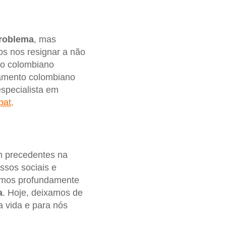
roblema
, mas
os nos resignar a não
go colombiano
amento colombiano
especialista em
pat
.
m precedentes na
ssos sociais e
ramos profundamente
a
. Hoje, deixamos de
a vida e para nós