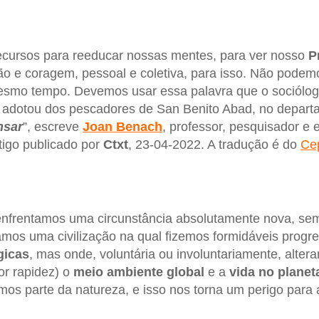
ecursos para reeducar nossas mentes, para ver nosso
P
o e coragem, pessoal e coletiva, para isso. Não podem
mesmo tempo. Devemos usar essa palavra que o sociólo
adotou dos pescadores de San Benito Abad, no depart
nsar
”, escreve
Joan
Benach
, professor, pesquisador e 
tigo publicado por
Ctxt
, 23-04-2022. A tradução é do
Ce
 enfrentamos uma circunstância absolutamente nova, se
amos uma civilização na qual fizemos formidáveis progre
gicas
, mas onde, voluntária ou involuntariamente, alte
or rapidez) o
meio
ambiente
global
e a
vida
no planet
s parte da natureza, e isso nos torna um perigo para 