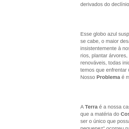
derivados do declíni
Esse globo azul susp
se cabe, o maior des
insistentemente à no
rios, plantar árvores,
renováveis, todas ini
temos que enfrenta
Nosso
Problema
é m
A
Terra
é a nossa ca
que a matéria do
Co
ser o único que poss
pequenez” ocorreu n