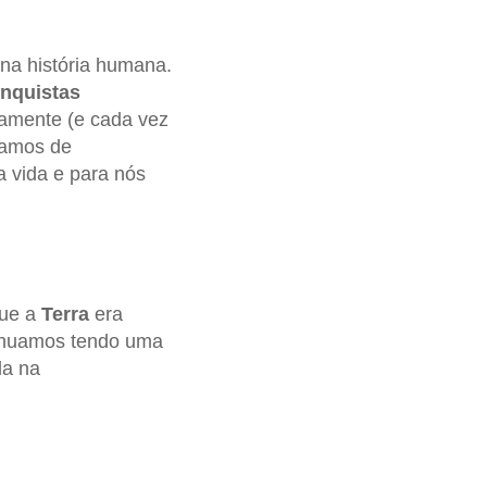
na história humana.
nquistas
damente (e cada vez
xamos de
a vida e para nós
que a
Terra
era
tinuamos tendo uma
da na