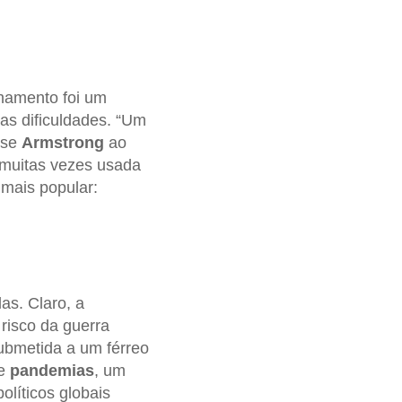
nhamento foi um
tas dificuldades. “Um
sse
Armstrong
ao
 muitas vezes usada
 mais popular:
as. Claro, a
risco da guerra
bmetida a um férreo
de
pandemias
, um
olíticos globais