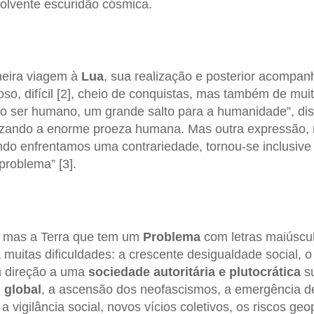
olvente escuridão cósmica.
meira viagem à
Lua
, sua realização e posterior acompa
so, difícil [2], cheio de conquistas, mas também de mui
o ser humano, um grande salto para a humanidade”, di
lizando a enorme proeza humana. Mas outra expressão,
do enfrentamos uma contrariedade, tornou-se inclusive
roblema” [3].
, mas a Terra que tem um
Problema
com letras maiúscul
muitas dificuldades: a crescente desigualdade social, o 
m direção a uma
sociedade autoritária
e plutocrática
su
l
global
, a ascensão dos neofascismos, a emergência 
 vigilância social, novos vícios coletivos, os riscos geop