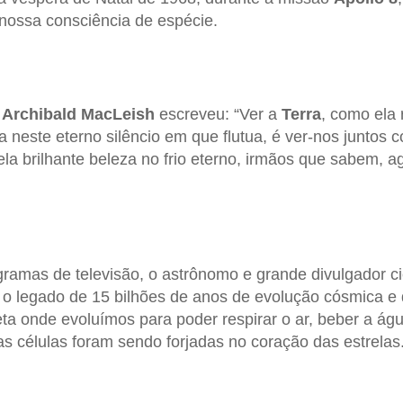
r nossa consciência de espécie.
a
Archibald
MacLeish
escreveu: “Ver a
Terra
, como ela 
a neste eterno silêncio em que flutua, é ver-nos juntos 
ela brilhante beleza no frio eterno, irmãos que sabem, a
gramas de televisão, o astrônomo e grande divulgador ci
o legado de 15 bilhões de anos de evolução cósmica e 
ta onde evoluímos para poder respirar o ar, beber a ág
s células foram sendo forjadas no coração das estrelas