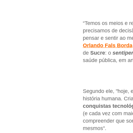
“Temos os meios e r
precisamos de decisã
pensar e sentir ao 
Orlando
Fals
Borda
de
Sucre
: o
sentipe
saúde pública, em ar
Segundo ele, "hoje,
história humana. Cri
conquistas
tecnoló
(e cada vez com mai
compreender que somo
mesmos".