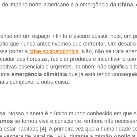
o do império norte-americano e a emergência da
China
,
enso em um espaço infinito e escuro possui, hoje, um p
afio que nunca antes tivemos que enfrentar. Um desafio
ssa porta: a
crise socioecológica
. Não, não se trata ape
 cuidar das florestas, reciclar produtos e incentivar o us
ciativas essenciais e urgentes. Também não significa o f
r uma
emergência
climática
que já está tendo consequên
ais complexo, é outra coisa.
sa. Nosso planeta é o único mundo conhecido em que 
smos
se tornou viva e consciente, embora não necessa
a estar habitado [4]. A primeira vez que a humanidade 
a véspera de Natal de 1968, durante a missão
Apollo
8