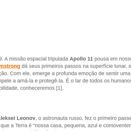
9. A missão espacial tripulada
Apollo
11
pousa em nosso
mstrong
dá seus primeiros passos na superfície lunar
ção. Com ele, emerge a profunda emoção de sentir uma
pele a amá-la e protegê-la. É o lar de todos os human
ilidade, conheceremos [1].
leksei
Leonov
, o astronauta russo, fez o primeiro pass
 que a Terra é “nossa casa, pequena, azul e comoventem