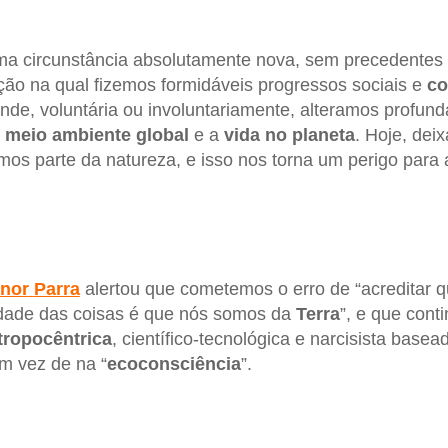
ma circunstância absolutamente nova, sem precedentes 
ção na qual fizemos formidáveis progressos sociais e
co
nde, voluntária ou involuntariamente, alteramos profun
o
meio
ambiente
global
e a
vida
no planeta
. Hoje, dei
s parte da natureza, e isso nos torna um perigo para 
anor
Parra
alertou que cometemos o erro de “acreditar 
dade das coisas é que nós somos da
Terra
”, e que con
tropocêntrica
, científico-tecnológica e narcisista basea
em vez de na “
ecoconsciência
”.