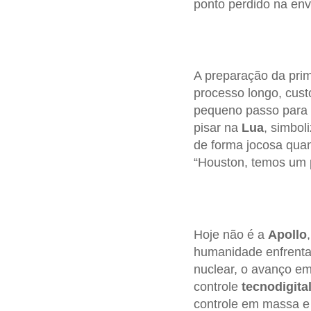
ponto perdido na env
A preparação da pri
processo longo, custo
pequeno passo para 
pisar na
Lua
, simbo
de forma jocosa quan
“Houston, temos um p
Hoje não é a
Apollo
humanidade enfrenta 
nuclear, o avanço e
controle
tecnodigita
controle em massa e a