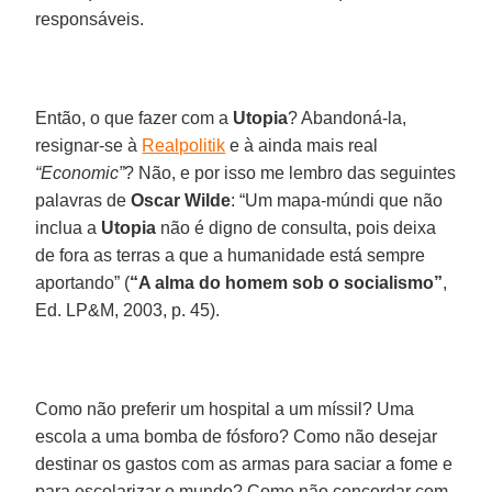
responsáveis.
Então, o que fazer com a
Utopia
? Abandoná-la,
resignar-se à
Realpolitik
e à ainda mais real
“Economic”
? Não, e por isso me lembro das seguintes
palavras de
Oscar Wilde
: “Um mapa-múndi que não
inclua a
Utopia
não é digno de consulta, pois deixa
de fora as terras a que a humanidade está sempre
aportando” (
“A alma do homem sob o socialismo”
,
Ed. LP&M, 2003, p. 45).
Como não preferir um hospital a um míssil? Uma
escola a uma bomba de fósforo? Como não desejar
destinar os gastos com as armas para saciar a fome e
para escolarizar o mundo? Como não concordar com