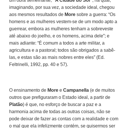
um obra semelhante,
“A Cidade do Sol”
, na qual,
imaginando, por sua vez, a sociedade ideal, chegou
aos mesmos resultados de
More
sobre a guerra: “Os
homens e as mulheres vestem-se de um modo apto a
guerrear, embora as mulheres tenham a sobreveste
até abaixo do joelho, e os homens, acima dele”; e
mais adiante: “É comum a todos a arte militar, a
agricultura e a pastoral; todos são obrigados a sabê-
las, e estas são as mais nobres entre eles” (Ed.
Feltrinelli, 1992, pp. 40 e 57).
O ensinamento de
More
e
Campanella
(e de muitos
outros que prefiguraram o Estado ideal, a partir de
Platão
) é que, no esforço de buscar a paz e a
harmonia acima de todas as outras coisas, não se
pode deixar de fazer as contas com a realidade e com
o mal que ela infelizmente contém, se quisermos ser